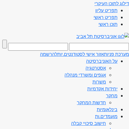
דילוג לתוכן העיקרי
תפריט עליון
תפריט ראשי
תוכן ראשי
מערכת פניות
אזור אישי לסטודנטים.יות
להרשמה
על האוניברסיטה
אסטרטגיה
אגפים ומשרדי מנהלה
משרות
יחידות אקדמיות
מחקר
חדשות המחקר
בינלאומיות
מועמדים.ות
חישוב סיכויי קבלה