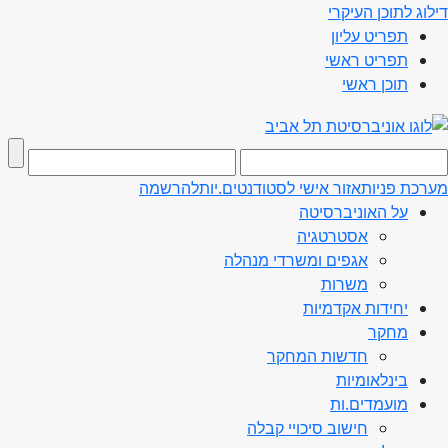
דילוג לתוכן העיקרי
תפריט עליון
תפריט ראשי
תוכן ראשי
מערכת פניות
אזור אישי לסטודנטים.יות
להרשמה
על האוניברסיטה
אסטרטגיה
אגפים ומשרדי מנהלה
משרות
יחידות אקדמיות
מחקר
חדשות המחקר
בינלאומיות
מועמדים.ות
חישוב סיכויי קבלה