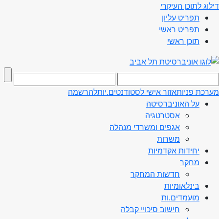
דילוג לתוכן העיקרי
תפריט עליון
תפריט ראשי
תוכן ראשי
מערכת פניות
אזור אישי לסטודנטים.יות
להרשמה
על האוניברסיטה
אסטרטגיה
אגפים ומשרדי מנהלה
משרות
יחידות אקדמיות
מחקר
חדשות המחקר
בינלאומיות
מועמדים.ות
חישוב סיכויי קבלה