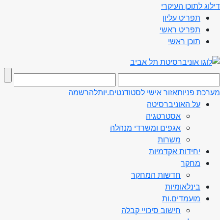
דילוג לתוכן העיקרי
תפריט עליון
תפריט ראשי
תוכן ראשי
מערכת פניות
אזור אישי לסטודנטים.יות
להרשמה
על האוניברסיטה
אסטרטגיה
אגפים ומשרדי מנהלה
משרות
יחידות אקדמיות
מחקר
חדשות המחקר
בינלאומיות
מועמדים.ות
חישוב סיכויי קבלה