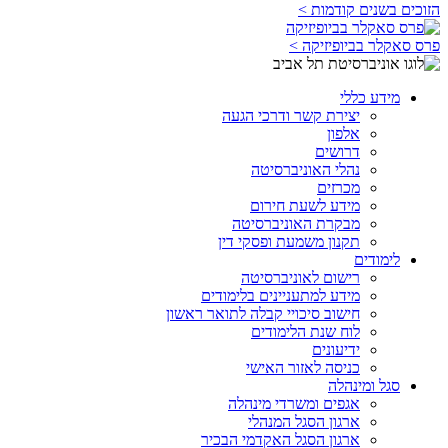
הזוכים בשנים קודמות >
פרס סאקלר בביופיזיקה >
מידע כללי
יצירת קשר ודרכי הגעה
אלפון
דרושים
נהלי האוניברסיטה
מכרזים
מידע לשעת חירום
מבקרת האוניברסיטה
תקנון משמעת ופסקי דין
לימודים
רישום לאוניברסיטה
מידע למתעניינים בלימודים
חישוב סיכויי קבלה לתואר ראשון
לוח שנת הלימודים
ידיעונים
כניסה לאזור האישי
סגל ומינהלה
אגפים ומשרדי מינהלה
ארגון הסגל המנהלי
ארגון הסגל האקדמי הבכיר