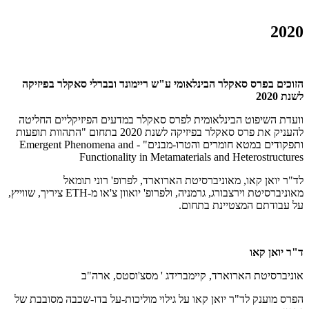
2020
הזוכים בפרס סאקלר הבינלאומי ע"ש ריימונד ובברלי סאקלר בפיזיקה
לשנת 2020
וועדת השיפוט הבינלאומית לפרס סאקלר במדעים הפיזיקליים החליטה
להעניק את פרס סאקלר בפיזיקה לשנת 2020 בתחום "התהוות תופעות
ותפקודים במטא חומרים והטרו-מבנים" - Emergent Phenomena and
Functionality in Metamaterials and Heterostructures
לד"ר יואן קאו, מאוניברסיטת הארוארד, לפרופ' רוני תומאל
מאוניברסיטת וירצבורג, גרמניה, ולפרופ' יואוון צ'או מ-ETH ציריך, שווייץ,
על עבודתם המצטיינת בתחום.
ד"ר יואן קאו
אוניברסיטת הארוארד, קיימברידג ' מסצ'וסטס, ארה"ב
הפרס מוענק לד"ר יואן קאו על גילוי מוליכות-על בדו-שכבה מסובבת של