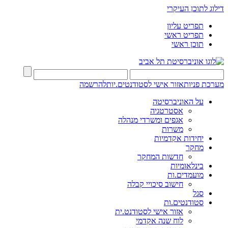
דילוג לתוכן העיקרי
תפריט עליון
תפריט ראשי
תוכן ראשי
מערכת פניות
אזור אישי לסטודנטים.יות
להרשמה
על האוניברסיטה
אסטרטגיה
אגפים ומשרדי מנהלה
משרות
יחידות אקדמיות
מחקר
חדשות המחקר
בינלאומיות
מועמדים.ות
חישוב סיכויי קבלה
סגל
סטודנטים.ות
אזור אישי לסטודנט.ית
לוח שנה אקדמי