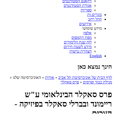
דקאנט הסטודנטים
אגודת הסטודנטים
ספריות
בוגרים.ות
קהל רחב
אירועים
מידע שימושי
אלפון
מפת הקמפוס
לוח שנת הלימודים
מידע לשעת חירום
הצהרת נגישות
English
הינך נמצא כאן
לדף הבית של אוניברסיטת תל אביב
»
אודות
»
האוניברסיטה שלנו
»
מגילת כבוד ופרסים
»
פרס סאקלר
פרס סאקלר הבינלאומי ע"ש
ריימונד ובברלי סאקלר בפיזיקה -
הזוכים