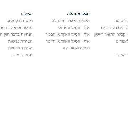
סגל ומינהלה
נגישות
יברסיטה
אגפים ומשרדי מינהלה
נגישות בקמפוס
יינים בלימודים
ארגון הסגל המנהלי
מניעה וטיפול בהטר
י קבלה לתואר ראשון
ארגון הסגל האקדמי הבכיר
הנחיות בדבר חוק ח
ימודים
ארגון הסגל האקדמי הזוטר
הצהרת נגישות
כניסה ל-My Tau
הגנת הפרטיות
 האישי
תנאי שימוש