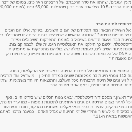
 מעין 'עוגנים', שהתוו את סדר הרכבתם של הרצפים הארוכים. בסופו של דבר
בנינו כ-90% מגנום חיטת הבר: כ-10.5 מיליארד אבני בניין שמכילות 65,000 גנים (לעו
"
רבותית לחיטת הבר
 אל השאלה הבאה: מה תפקידם של הגנים השונים, ובעיקר, אילו הם הגנים
 שייחודיות לחיטה? "התכונה הראשונה שחיפשנו בגנום הייתה זו שמבדילה בין
יטת הבר: איגוד הזרעים בשיבולים לעומת התפרקות השיבולים ופיזור
דיסטלפלד. "לשם כך חילקנו את האוכלוסייה הגנטית שלנו לכמה קבוצות:
ונת איגוד השיבולים, לעומת כאלה ששיבוליהם מתפרקות או מתפרקות
חלקית. השוואה בין ה-DNA של הקבוצות השונות חשפה שתי מוטציות ספציפיות, שמצויות רק
ם מאוגדות."
ן המוטציות האחראיות על תירבות החיטה בראשית ימי החקלאות, בחנה
הדוקטורנטית מורן נוה 113 צמחי חיטת בר ממקומות שונים במזרח התיכון – מישראל ועד תורכיה,
אירן, עירק וסוריה, מול 94 זנים של חיטה תרבותית מכל העולם. והתוצאות היו חד משמעיות: שתי
ל זני החיטה התרבותית, ובאף אחת מחיטי הבר.
עד ראשון," מסכם ד"ר דיסטלפלד. "באמצעות הכלים שיש בידינו היום, ואף
וכל לאתר בגנום החיטה גם גנים האחראים לתכונות נוספות - כמו ערך תזונתי,
ות בפני מזיקים, עמידות בפני תנאי אקלים משתנים כמו קור, חום ויובש ועוד.
 בסיס חיוני לשיפור עתידי של זני החיטה שמגדל האדם - כמענה מרכזי לאתגר
נושות במאה ה-21."