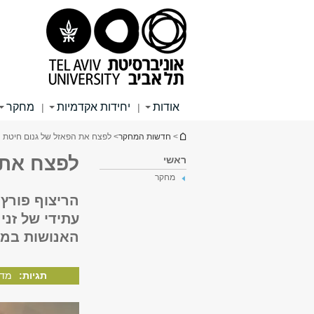
תוכן
תפריט
תפריט
עליון
ראשי
ראשי
אודות
יחידות אקדמיות
מחקר
|
|
הינך נמצא כאן
>
חדשות המחקר
> לפצח את הפאזל של גנום חיטת 
לפצח את 
ראשי
מחקר
הריצוף פורץ 
עתידי של זנ
האנושות במאה
תגיות:
מדע