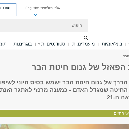
מערכת פ
אלפון
סגל
ספריות
English
חיפוש
בינלאומיות
מועמדים.ות
סטודנטים.ות
בוגרים.ות
תומכ
|
|
|
|
|
הבר
הפאזל של גנום חיטת הבר
הדרך של גנום חיטת הבר ישמש בסיס חיוני לשיפו
י החיטה שמגדל האדם - כמענה מרכזי לאתגר הזנת
 ה-21
י החיים