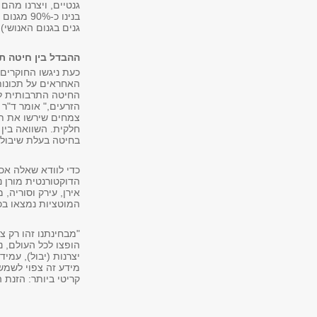
גנטיים, ויצרנו מהם
גנים בגנום האנושי).
ההבדל בין חיטה ת
כעת ניגשו החוקרים
האחראים על תכונות
החיטה התרבותית לח
הזרעים," אומר ד"ר 
צמחים שירשו את תכ
בחיטה בעלת שיבולי
כדי לוודא שאלה אכ
המוטציות נמצאו בכ
"מבחינתנו זהו רק צ
הופצו לכל העולם, נ
יצרנות (יבול), עמיד
מידע זה צפוי לשמש
קריטי ביותר: הזנת הא