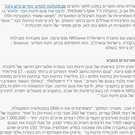
ליחו עתה חוקרים במכון לחקר הדגנים
שבפקולטה למדעי החיים ע"ש ג'ורג'
ל אביב, בהובלת ד"ר אסף דיסטלפלד, לרצף את גנום חיטת הבר, ולאתר בו
ת האחראיות על תכונת השיבולים המאוגדות. "מצאנו ששתי המוטציות הללו
יטה התרבותית שגדלים היום ברחבי העולם, אך לא קיימות בחיטת הבר," אומר
 המוטציות הן ממש כמו לוגו, סימן מסחרי של חיטה תרבותית."
המחקר פורץ הדרך בוצע עם החברה הישראלית NRGene מנס ציונה, ועם מעבדות מובילות
בגרמניה, באיטליה, בקנדה, בישראל ובארה"ב. הוא התפרסם בכתב העת המדעי Science -
ים ביותר בעולם.
מורכבים בטבע
ורץ הדרך בפיצוחו של גנום חיטת הבר בעזרת אלגוריתם חדשני של החברה
הישראלית NRGene מנס ציונה. "גנום החיטה נחשב לאחד המורכבים ביותר בטבע - 17 מיליארד
אבני בניין (נוקלאוטידים/אותיות) בחיטת הלחם ו-12 מיליארד בחיטת הבר ובחיטת הדורום (פסטה
 וחצי מיליארד בלבד בגנום של האדם," אומר ד"ר דיסטלפלד. "במהלך העשור האחרון ני
 מגובים בתקציבי עתק, לרצף את גנום החיטה, אבל התוצאות היו חלקיות בלב
הטכנולוגיה של NRGene איפשרה לנו באוניברסיטת תל אביב, בתקציבים מוגבלים יחסית, להרכיב
של גנום חיטת הבר."
מסביר הדוקטורנט רז אבני, מעורכי המחקר: "כשמרצפים את ה-DNA בטכנולוגיה המקובלת,
מקבלים מספר רב של רצפי DNA קצרים, באורך של 250 אבני בניין (אותיות) כל אחד. התוכנה של
NRGene איפשרה לנו לבנות מהרצפים הקצרים הללו רצפים ארוכים הר
ביקשנו לסדר את הרצפים הארוכים בסדר הנכון, על מנת לבנות את הגנום
השלם. לשם כך פיתחנו במעבדה שלנו מה שמכונה במדע 'אוכלוסיה גנטית': 150 פרטים שהם
ים חיטה תרבותית וחיטת בר. מיפינו את האוכלוסייה הזו בעזרת אלפי סמנים