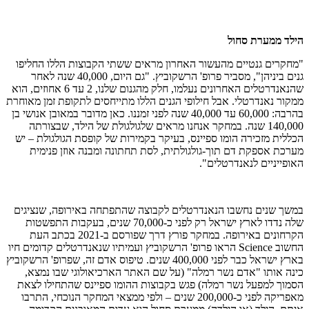
הילד ממערת סחול
"מחקרים גנטיים מהעשור האחרון מראים ששתי הקבוצות הללו החליפו
גנים ביניהן", מסביר פרופ' הרשקוביץ. "גם היום, 40,000 שנה לאחר
שהנאנדרטלים האחרונים נעלמו, חלק מהגנום שלנו, 2 עד 6 אחוזים, הוא
ממקור נאנדרטלי. אבל חילופי הגנים הללו מתייחסים לתקופת זמן מאוחרת
בהרבה: 60,000 עד 40,000 שנה לפני זמננו. כאן מדובר במאובן אנושי בן
140,000 שנה. במחקר אנחנו מראים שלגולגולת של הילד, שבצורתה
הכללית מזכירה הומו ספיינס, בעיקר בקמירות של קופסת הגולגולת – יש
מערכת אספקת דם תוך-גולגולתית, לסת תחתונה ומבנה אוזן פנימית
האופייניים לנאנדרטלים".
במשך שנים נחשבו הנאנדרטלים לקבוצה שהתפתחה באירופה, שנציגים
שלה נדדו לארץ ישראל רק לפני כ-70,000 שנים, בעקבות התפשטות
הקרחונים באירופה. במחקר פורץ דרך שפורסם ב-2021 בכתב העת
החשוב Science הראו פרופ' הרשקוביץ ועמיתיו שנאנדרטלים קדומים חיו
בארץ ישראל כבר לפני 400,000 שנים. טיפוס אדם זה, שפרופ' הרשקוביץ
כינה אותו "אדם נשר רמלה" (על שם האתר הארכיאולוגי שבו נמצא,
הסמוך למפעל נשר רמלה) פגש בקבוצות ההומו ספיינס שהתחילו לצאת
מאפריקה לפני כ-200,000 שנים – ולפי ממצאי המחקר הנוכחי, התרבו