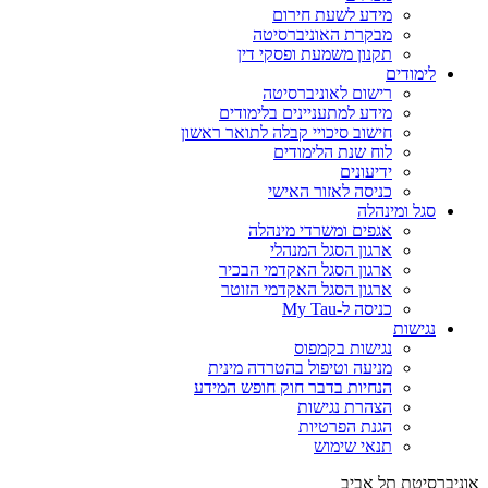
מידע לשעת חירום
מבקרת האוניברסיטה
תקנון משמעת ופסקי דין
לימודים
רישום לאוניברסיטה
מידע למתעניינים בלימודים
חישוב סיכויי קבלה לתואר ראשון
לוח שנת הלימודים
ידיעונים
כניסה לאזור האישי
סגל ומינהלה
אגפים ומשרדי מינהלה
ארגון הסגל המנהלי
ארגון הסגל האקדמי הבכיר
ארגון הסגל האקדמי הזוטר
כניסה ל-My Tau
נגישות
נגישות בקמפוס
מניעה וטיפול בהטרדה מינית
הנחיות בדבר חוק חופש המידע
הצהרת נגישות
הגנת הפרטיות
תנאי שימוש
אוניברסיטת תל אביב