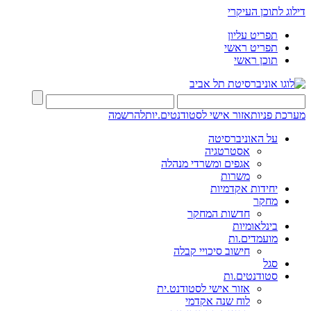
דילוג לתוכן העיקרי
תפריט עליון
תפריט ראשי
תוכן ראשי
מערכת פניות
אזור אישי לסטודנטים.יות
להרשמה
על האוניברסיטה
אסטרטגיה
אגפים ומשרדי מנהלה
משרות
יחידות אקדמיות
מחקר
חדשות המחקר
בינלאומיות
מועמדים.ות
חישוב סיכויי קבלה
סגל
סטודנטים.ות
אזור אישי לסטודנט.ית
לוח שנה אקדמי