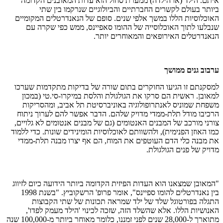
איתם. הילד (או הילדה) ממערת סחול הוא עדות המאובנים הקדומה
ביותר בעולם לקשרים החברתיים והביולוגיים שנרקמו בין שתי
האוכלוסיות הללו במשך אלפי שנים. סופם של הנאנדרטלים המקומיים
שנבלעו לתוך האוכלוסייה של ההומו סאפיינס, ממש כפי שקרה עם
הנאנדרטלים האירופאים והמאוחרים יותר.
ערבוב גנים ממושך
למסקנתם זו הגיעו החוקרים בתום שורה של בדיקות מתקדמות שערכו
למאובן. ראשית הם סרקו את הגולגולת והלסת במיקרו-סי.טי (במכון
משפחת שמוניס לאנתרופולוגיה באוניברסיטת תל אביב, ומהסריקות
הרכיבו מודל תלת-ממדי מדויק שלהם. הדבר אפשר להם לערוך ניתוח
צורני מורכב של המבנים האנטומים (גם של מבנים אנטומים לא גלויים,
כמו האוזן הפנימית), ולהשוותם לאוכלוסיות הומינידים שונות. כדי ללמוד
את מבנה כלי הדם העוטפים את המוח, הם אף יצרו מבנה תלת-ממדי
מדויק של פנים הגולגולת.
"המאובן שמצאנו הוא העדות הפיזית הקדומה ביותר הידועה כיום לזיווג
בין נאנדרטלים להומו ספיינס", אומר פרופ' הרשקוביץ. "בשנת 1998
התגלה בפורטוגל שלד של ילד שמראה תכונות של שתי הקבוצות
האנושיות הללו. אלא שהשלד הזה, שזכה לכינוי 'הילד מעמק לפדו',
מתוארך ל-28,000 שנים לפני זמננו, כלומר מאוחר ביותר מ-100,000 שנה