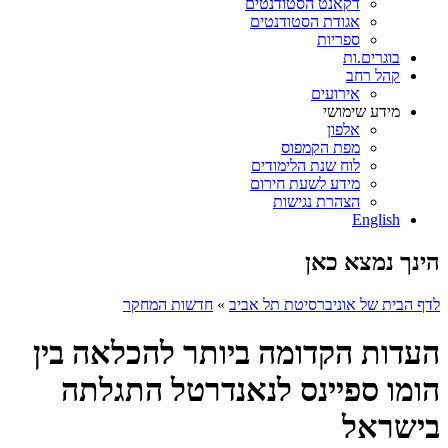
דקאנט הסטודנטים
אגודת הסטודנטים
ספריות
בוגרים.ות
קהל רחב
אירועים
מידע שימושי
אלפון
מפת הקמפוס
לוח שנת הלימודים
מידע לשעת חירום
הצהרת נגישות
English
הינך נמצא כאן
לדף הבית של אוניברסיטת תל אביב
»
חדשות המחקר
העדות הקדומה ביותר להכלאה בין
הומו ספיינס לנאנדרטל התגלתה
בישראל