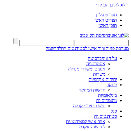
דילוג לתוכן העיקרי
תפריט עליון
תפריט ראשי
תוכן ראשי
מערכת פניות
אזור אישי לסטודנטים.יות
להרשמה
על האוניברסיטה
אסטרטגיה
אגפים ומשרדי מנהלה
משרות
יחידות אקדמיות
מחקר
חדשות המחקר
בינלאומיות
מועמדים.ות
חישוב סיכויי קבלה
סגל
סטודנטים.ות
אזור אישי לסטודנט.ית
לוח שנה אקדמי