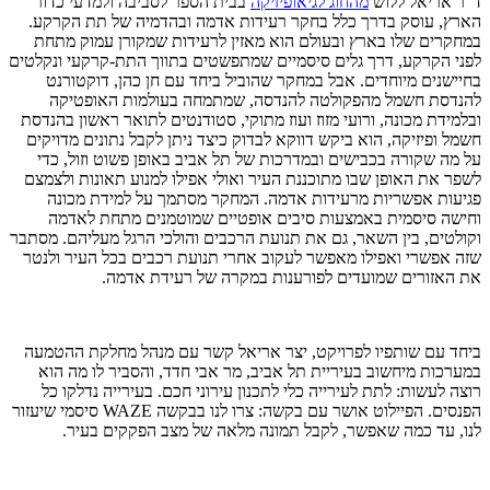
ד"ר אריאל ללוש
מהחוג לגיאופיזיקה
בבית הספר לסביבה ולמדעי כדור
הארץ, עוסק בדרך כלל בחקר רעידות אדמה ובהדמיה של תת הקרקע.
במחקרים שלו בארץ ובעולם הוא מאזין לרעידות שמקורן עמוק מתחת
לפני הקרקע, דרך גלים סיסמיים שמתפשטים בתווך התת-קרקעי ונקלטים
בחיישנים מיוחדים. אבל במחקר שהוביל ביחד עם חן כהן, דוקטורנט
להנדסת חשמל מהפקולטה להנדסה, שמתמחה בעולמות האופטיקה
ובלמידת מכונה, ורועי מזוז ועוז מתוקי, סטודנטים לתואר ראשון בהנדסת
חשמל ופיזיקה, הוא ביקש דווקא לבדוק כיצד ניתן לקבל נתונים מדויקים
על מה שקורה בכבישים ובמדרכות של תל אביב באופן פשוט וזול, כדי
לשפר את האופן שבו מתוכננת העיר ואולי אפילו למנוע תאונות ולצמצם
פגיעות אפשריות מרעידות אדמה. המחקר מסתמך על למידת מכונה
וחישה סיסמית באמצעות סיבים אופטיים שמוטמנים מתחת לאדמה
וקולטים, בין השאר, גם את תנועת הרכבים והולכי הרגל מעליהם. מסתבר
שזה אפשרי ואפילו מאפשר לעקוב אחרי תנועת רכבים בכל העיר ולנטר
את האזורים שמועדים לפורענות במקרה של רעידת אדמה.
ביחד עם שותפיו לפרויקט, יצר אריאל קשר עם מנהל מחלקת ההטמעה
במערכות מיחשוב בעיריית תל אביב, מר אבי חדד, והסביר לו מה הוא
רוצה לעשות: לתת לעירייה כלי לתכנון עירוני חכם. בעירייה נדלקו כל
הפנסים. הפיילוט אושר עם בקשה: צרו לנו בבקשה WAZE סיסמי שיעזור
לנו, עד כמה שאפשר, לקבל תמונה מלאה של מצב הפקקים בעיר.