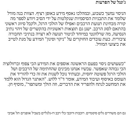
ג'ונגל של הפרעות
הניסוי נמשך כשבוע, ובמהלכו נאסף מידע באופן רציף. הצוות בנה מודל
שלומד את התבניות הסיסמיות שנקלטות על ידי הסיב ויודע לספר מה
קורה מבחינת תנועת הרכבים ואפילו של הולכי הרגל, ולקבל סיווג ראשוני
בהתאם לסוג הרכב. ישנן גם תוצאות ראשוניות בהקשרים של זיהוי נתיב
הנסיעה, מה שרלוונטי במיוחד לניטור תנועה לא רצויה בנתיבי תחבורה
ציבורית. כעת עובדים החוקרים על "ניקוי וסינון" המידע על מנת לטייב
את ביצועי המודל.
"כשעושים ניסוי בפעם הראשונה אוספים את המידע הכי צפוף וברזולוציה
הכי גבוהה שאפשר. עכשיו אנחנו מבינים שהחתימה של הרכבים ושל
הולכי הרגל פשוטה יחסית, ובעתיד נוכל לשנות את זה כדי להוריד את
העומס באיסוף ועיבוד המידע, אומר ד"ר ללוש. "האתגר הגדול הוא ללמד
את המחשב לנתח ולהפריד את הדברים, וזה הולך ומשתפר", מוסיף חן.
גם הם משדרים גלים סיסמיים. רוכבות ורוכבי כלי רכב דו-גלגליים בשביל אופניים תל אביבי