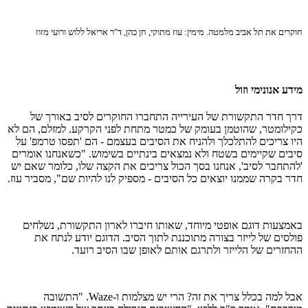
חוקרים את תל אביב מלמטה. מימין: עוז מתוקי, חן כהן, ד"ר אריאל ללוש ורועי מזוז
מידע אנונימי וזול
דרך חדר התקשורת של העירייה התחברו החוקרים לסיב באורך של
כקילומטר, שהוטמן בעומק של כמטר מתחת לפני הקרקע. למזלם, הם לא
היו צריכים להתלכלך ולהניח את הסיבים בעצמם - הם 'תפסו טרמפ' על
סיבים שקיימים בשטח ולא נמצאים בינתיים בשימוש. "כשאנחנו אומרים
'להתחבר לסיב', אנחנו בסך הכול צריכים את הקצה שלו, כלומר שאם יש
חדר בקרה שממנו יוצאים כל הסיבים - מספיק לנו להיות שם", מסביר עוז.
באמצעות דוגם אופטי מיוחד, שאותו חיברו לארון התקשורת, נשלחים
פולסים של לייזר בצורה מתוכננת לתוך הסיב. הדוגם יודע לנתח את
ההחזרים של הלייזר ולתרגם אותם לאופן שבו הסיב רועד.
אבל למה בכלל צריך את זה? הרי יש מצלמות ו-Waze. "התשובה