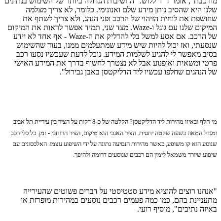
מורכבת", אומר ד"ר ללוש. "החשיבות הגדולה ביותר של השימוש בנתונים
שלנו היא שהסיב נותן מידע שלם ואנונימי. כלומר, לא צריך מצלמה
שחושפת את לוחית הזיהוי של הרכב ופני הנהג, ולא צריך לשתף את
המיקום שלנו עם גוגל ו-Waze. מצד שני, תמיד אפשר לראות את המיקום
של הרכב. אם אסע למשל בלי להדליק את ה-Waze - אף אחד לא יידע
שנסעתי, ואז יכול להיות שיש מידע שמתעלמים ממנו, בעוד שהשימוש
בסיב מאפשר לי להגיע לשלמות המידע. נוכל לדעת שעכשיו נסעו רכב
פרטי ומשאית ואופנוע אבל לא נצטרך לחשוף בדרך את המידע האישי
של הנהגים שחלפו עכשיו ליד הדליקטסן באבן גבירול".
מי חלף ובאיזו מהירות ליד הדליקטסן? הקלטה של כ-8 דקות על הציר בין עיריית תל אביב
ומגדל המאה בשעה שקטה יחסית. הציר האנכי הוא מיקום, הציר הרוחבי - זמן. כל כלי רכב
שנוסע הוא קו משופע, כאשר מהירות הנסיעה נתונה על ידי השיפוע עצמו. האלכסונים עם
שיפוע שיורד משמאל לימין הם רכבים שנוסעים דרומה ולהיפך.
"אנחנו רוצים להוציא מידע סטטיסטי על דברים פשוטים שהעירייה
מתעניינת בהם, כמו כמה פעמים רכבים נוסעים במהירות מופרזת או
באיזה נתיבים", מוסיף רועי.