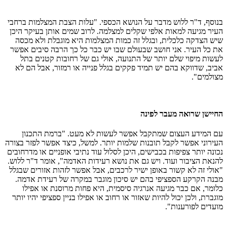
בנוסף, ד"ר ללוש מדבר על הנושא הכספי. "עלות הצבת המצלמות ברחבי
העיר מגיעה למאות אלפי שקלים למצלמה. לרוב שמים אותן בעיקר היכן
שיש הצדקה כלכלית, ובגלל זה כמות המצלמות היא מוגבלת ולא מכסה
את כל העיר. אני חושב שבעולם שבו יש כבר כל כך הרבה סיבים אפשר
לעשות מיפוי שלם יותר של התנועה, אולי גם של רחובות קטנים בתל
אביב, שדווקא בהם יש תמיד פקקים בגלל פנייה או רמזור, אבל הם לא
מצולמים".
החיישן שרואה מעבר לפינה
עם המידע העצום שמתקבל אפשר לעשות לא מעט. "ברמת התכנון
העירוני אפשר לקבל תובנות שלמות יותר. למשל, כיצד אפשר לפזר בצורה
נכונה יותר צפיפות בכבישים, היכן לסלול עוד נתיבי אופניים או מדרחובים
להנאת הציבור ועוד. ויש גם את נושא רעידות האדמה", אומר ד"ר ללוש.
"אולי זה לא קשור באופן ישיר לרכבים, אבל אפשר לזהות אזורים שבגלל
מבנה הקרקע הספציפי בהם יש סיכון מוגבר במקרה של רעידת אדמה.
כלומר, אם כבר מגיעה אנרגיה סיסמית, היא פחות מרוסנת או אפילו
מוגברת, ולכן יכול להיות שאזור או רחוב או אפילו בניין ספציפי יהיו יותר
מועדים לפורענות".