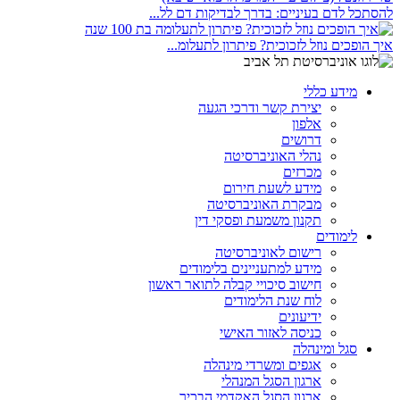
להסתכל לדם בעיניים: בדרך לבדיקות דם לל...
איך הופכים נוזל לזכוכית? פיתרון לתעלומ...
מידע כללי
יצירת קשר ודרכי הגעה
אלפון
דרושים
נהלי האוניברסיטה
מכרזים
מידע לשעת חירום
מבקרת האוניברסיטה
תקנון משמעת ופסקי דין
לימודים
רישום לאוניברסיטה
מידע למתעניינים בלימודים
חישוב סיכויי קבלה לתואר ראשון
לוח שנת הלימודים
ידיעונים
כניסה לאזור האישי
סגל ומינהלה
אגפים ומשרדי מינהלה
ארגון הסגל המנהלי
ארגון הסגל האקדמי הבכיר