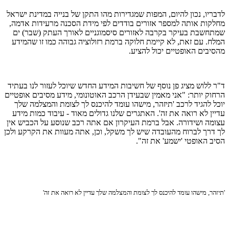
לדבריו, נכון להיום, המפות שמגדירות מהו התקן של בנייה במדינת ישראל
מחלקות אותה למספר אזורים בודדים לפי מידת הסכנה מרעידות אדמה,
שמתחשבת בעיקר בקרבה לאזורים סיסמוגניים לאורך העתק (שבר) ים
המלח. עם זאת, לא קיימת חלוקה ברמת רזולוציה גבוהה כמו זו שהמידע
מהסיבים האופטיים יכול להציע.
ד"ר ללוש מציג פן נוסף של חשיבות המידע החדש שיוכל לעזור לנו בעתיד
הרחוק יותר: "אני מאמין שבעידן הרכב האוטונומי, מידע מסיבים אופטיים
יוכל להגיד לרכב 'תיזהר, מישהו עומד להיכנס לך לצומת והמצלמה שלך
עדיין לא רואה את זה'. האתגרים שלנו גדולים מאוד - עיבוד כמות מידע
עצומה ושידורה. אבל ברמת העיקרון אם אתה רכב שנוסע על הכביש אין
לך דרך לברוח מהעובדה שיש לך משקל, וכן, אתה מעוות את הקרקע ולכן
הסיב האופטי 'ישמע' את זה".
'תיזהר, מישהו עומד להיכנס לך לצומת והמצלמה שלך עדיין לא רואה את זה'