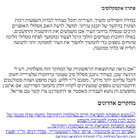
פתרון אקסקלוסיבי
במידה והפיילוט ימשיך, העירייה תוכל בעתיד לבדוק השפעות רבות
ושונות בהקשר של תכנון עירוני. למשל, לדעת האם מסלולי האופניים
הרבים שנסללו ברחבי העיר אכן משמשים את התושבות והתושבים,
באילו רחובות מעדיפים הולכי הרגל לצעוד ובהמשך לפתח מסלולי הליכה
פתוחים נוספים כדי להמשיך ולהפוך את העיר למזמינה יותר לתנועה
רגלית או בלתי ממונעת.
"אם נראה שהתוצאות הראשוניות של המחקר הזה מוצלחות, ויש לי
הרגשה שכן, בעתיד נתכנן מסלול סיב שעובר ברחובות שלעירייה חשוב
לקבל עליהם יותר מידע", מסכם ד"ר ללוש. כעת מחפש הצוות סטודנטים
ודוקטורנטים נוספים שמעוניינים לקחת חלק בהמשך הפרויקט. אם אתם.ן
מחפשים.ות נושא לעבודת מאסטר או דוקטורנט צרו קשר עם אריאל.
מחקרים אחרונים
נמצא המפתח למציאת חיים בעולמות רחוקים?...