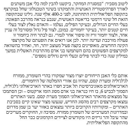
ליטוב מסביר: "במסגרת המחקר, ביקשנו להבין למה כלי אבן משתנים
לאורך הפרהיסטוריה האנושית והתמקדנו בשינוי הטכנולוגי שחל במקרצף
בתקופה הפליאוליתית התחתונה, לפני כ-400 אלף שנה. גילינו שבתקופה
הזאת חל שינוי דרמטי בדיאטה האנושית, שנבע כנראה מהרכב הפאונה:
בעלי החיים הגדולים, ובעיקר הפילים, נעלמו – והאדם נאלץ לצוד בעלי
חיים קטנים יותר, בעיקר יחמורים. כמובן, לצוד פיל גדול ומסורבל זה עניין
אחד, ולצוד יחמור זריז זה סיפור אחר לגמרי. גם לבתר חיה כיחמור זו
פעולה מורכבת ועדינה יותר. לכן אנו רואים את הופעתם של מקרצפי
הקינה החדשים, מאופיינים בקצה פעיל מעוצב יותר, חד, ואחיד בהשוואה
למקרצפים הפשוטים בהם השתמשו בני אדם מהתרבות האשלית במשך
כמיליון שנה כדי לבתר פילים ובעלי חיים גדולים נוספים".
אותם כלי האבן הייחודים יוצרו מצור שמקורו בהרי השומרון, ממזרח
לג'לג'וליה ומערת קסם, שהיוו גם אזורי ההמלטה של היחמורים.
הארכיאולוגים מאוניברסיטת תל אביב חפרו באתר הארכיאולוגי ג'לג'וליה,
הסמוך לכביש 6, בו חיו כנראה בני אדם מסוג הומו ארקטוס – וכן הסתמכו
על ממצאים מהאתר הארכיאולוגי הסמוך מערת קסם. בשני האתרים
נמצאו מקרצפים רבים מהסוג החדיש, שנעשו מצור שאינו קיים בסביבת
האתרים – ומקורותיו הקרובים ביותר נמצאים באזור יער בן שמן מדרום
ובמדרונות המערביים של השומרון ממזרח. מסיבה זו, החוקרים מעריכים
שהר עיבל והר גריזים היו מקודשים לציידים הקדמונים כבר החל
מהתקופה הפליאוליתית.