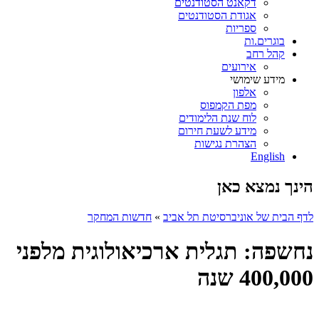
דקאנט הסטודנטים
אגודת הסטודנטים
ספריות
בוגרים.ות
קהל רחב
אירועים
מידע שימושי
אלפון
מפת הקמפוס
לוח שנת הלימודים
מידע לשעת חירום
הצהרת נגישות
English
הינך נמצא כאן
לדף הבית של אוניברסיטת תל אביב
»
חדשות המחקר
נחשפה: תגלית ארכיאולוגית מלפני
400,000 שנה