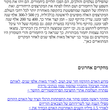
שהפילים נעלמים והולכים, הם הפכו תלויים ביחמורים. הם זיהו את מקור
השפע של היחמורים ושם החלו לפתח את המקרצפים הייחודיים. זאת
התחלה של תופעה שמתפשטת בתקופה מאוחרת יותר לכל רחבי העולם.
המקרצפים האלה מופיעים לראשונה בג'לג'וליה, בין 500 ל-300 אלף שנה
לפני זמננו, עדיין בהיקף קטן – וזמן קצר אחר כך, 400 עד 200 אלף שנה
לפני זמננו, בהיקף גדול בהרבה במערת קסם. גם במזבח שעל הר עיבל
המיוחס ליהושע בן נון, ובו ייתכן שבוצעה ה'ברית בין הבתרים', נמצאו
הרבה עצמות יחמור מבותרות. כך שנראה כי היחמורים והרי השומרון היו
מקודשים גם עבור בני ישראל מאות אלפי שנים לאחר המקרים
המתוארים כאן".
מחקרים אחרונים
מדוע האדם הקדמון חזר שוב ושוב, לאורך מאות אלפי שנים, לאותם
אתרי חציבה? מתברר שהסוד טמון בנתיבי נדידת
נפתרה תעלומת אתרי החציבה הפרהיסטוריים: הקשר >
מחקר ראשון מסוגו סוקר את התפתחות הרגלי הציד של האדם הקדום
מפילי הענק ועד לשרידותם של הצבאים הזריזים
לאורך 1.5 מיליון השנים האחרונות האדם הכחיד את >