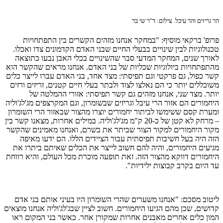
הר גריזים והר עיבל. צילום: ד"ר שי בר
פרופ' ברקאי מוסיף: "במחקר אנחנו מזהים הקשרים בין התפתחויות
טכנולוגיות לבין שינויים בבעלי החיים שבני האדם הקדמונים צדו ואכלו.
לאורך שנים, המחקר המדעי סבר שהשינויים בכלי האבן נבעו כתוצאה
מהתפתחויות ביולוגיות שכליות של בני האדם. אנחנו מראים שהקשר הוא
קשר כפול, גם פרקטי וגם תפיסתי: מצד אחד, בני האדם עברו לייצר כלים
משוכללים יותר כי הם נאלצו לצוד ולבתר בעלי חיים קטנים, זריזים ורזים
יותר. מצד שני, אנחנו מזהים גם קשר תפיסתי: אזורי ההמלטה של
היחמורים הם אזור הרי עיבל וגריזים שבשומרון, וגם המקרצפים מג'לג'וליה
ומערת קסם ששימשו לביתור יחמורים יוצרו מהצור שבאזור הרי השומרון
– מרחק לא קטן של כ-20 ק"מ מג'לג'וליה. במילים אחרות, מצאנו קשר בין
מקור היחמורים למקור הצור שביתר את בשרם, ואנחנו מאמינים שהקשר
הזה היה בעל חשיבות תפיסתית עבור הציידים הללו. הם ידעו מאיפה
מגיעים היחמורים, והיה להם חשוב לייצר את הכלים שאיתם ביתרו את
היחמורים דווקא מהצור הזה. זאת תופעה מוכרת מכל העולם, והיא רווחת
עד היום בקרב קבוצות ילידיות".
ליטוב מסכם: "אנחנו משערים שהרי השומרון היו בעיני אותם בני אדם
קדושים, שכן מהם הגיעו היחמורים. חשוב לציין שבג'לג'וליה אנחנו מוצאים
המון כלים אחרים מאבנים אחרות שמקורן אחר. כאשר בני המקום ראו