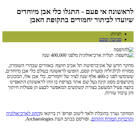
לראשונה אי פעם - התגלו כלי אבן מיוחדים
שיועדו לביתור יחמורים בתקופת האבן
תגיות:
סביבה וטבע
מחקר חדש של אוניברסיטת תל אביב חושף: באזורים שבהרי השומרון,
ממזרח לג'לג'וליה ומערת קסם, הופיעו לראשונה בעולם כלי אבן מיוחדים,
ששימשו לפני כ-400 אלף שנה לציד של יחמורים. כלי אבן אלו, המכונים
מקרצפים מסוג קינה (על שם אתר בצרפת בו זוהו לראשונה) התאפיינו
בקצה פעיל המעוצב בצורת קשקשים המאפשר לבצע הן פעולות חיתוך
והן עיבוד עורות.
המחקר נערך בהובלת ולאד ליטוב ופרופ' רן ברקאי מ
החוג לארכיאולוגיה
ותרבויות המזרח הקדום
, ופורסם בכתב העת Archaeologies.