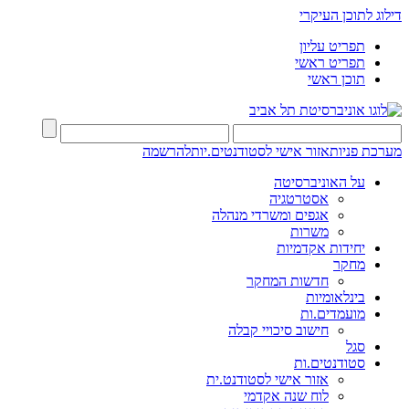
דילוג לתוכן העיקרי
תפריט עליון
תפריט ראשי
תוכן ראשי
מערכת פניות
אזור אישי לסטודנטים.יות
להרשמה
על האוניברסיטה
אסטרטגיה
אגפים ומשרדי מנהלה
משרות
יחידות אקדמיות
מחקר
חדשות המחקר
בינלאומיות
מועמדים.ות
חישוב סיכויי קבלה
סגל
סטודנטים.ות
אזור אישי לסטודנט.ית
לוח שנה אקדמי