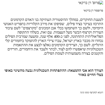
פרופסור רן ברקאי
לטענת החוקרים, במהלך ההיסטוריה העתיקה בני האדם הקדמונים
התרכזו בעיקר בציד פילים, שסיפקו את מירב הקלוריות בתפריט האנושי
היומיומי, ולשם כך השתמשו בכלי אבן המכונים "מקרצפים" לשם עיבוד
העורות וקרצוף הבשר מעל העצמות. עם זאת, בשלהי התקופה
הפליאוליתית התחתונה, לפני כ-400 אלף שנה, ומשעה שמרבית הפילים
נכחדו זה מכבר בארץ ישראל, עברו ציידי הארץ להתמקד ביחמורים קלי
הרגליים. לשם כך, הציידים הקדמונים נאלצו לבצע את ההתאמות
הטכנולוגיות שיאפשרו להם לצוד, לבתר ולעבד את היחמורים, הזריזים
והקטנים בצורה משמעותית לעומת הפילים.
הצורך הוא אבי ההמצאה: ההתפתחות הטכנולוגית נבעה מהשינוי באופי
בעלי החיים באזור
דוגמא למקרצף מסוג קינה