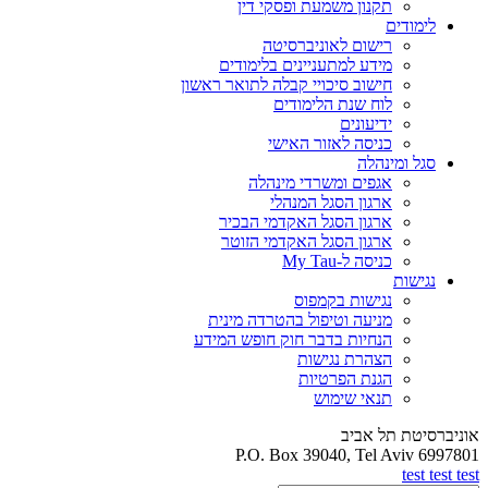
תקנון משמעת ופסקי דין
לימודים
רישום לאוניברסיטה
מידע למתעניינים בלימודים
חישוב סיכויי קבלה לתואר ראשון
לוח שנת הלימודים
ידיעונים
כניסה לאזור האישי
סגל ומינהלה
אגפים ומשרדי מינהלה
ארגון הסגל המנהלי
ארגון הסגל האקדמי הבכיר
ארגון הסגל האקדמי הזוטר
כניסה ל-My Tau
נגישות
נגישות בקמפוס
מניעה וטיפול בהטרדה מינית
הנחיות בדבר חוק חופש המידע
הצהרת נגישות
הגנת הפרטיות
תנאי שימוש
אוניברסיטת תל אביב
P.O. Box 39040, Tel Aviv 6997801
test test test