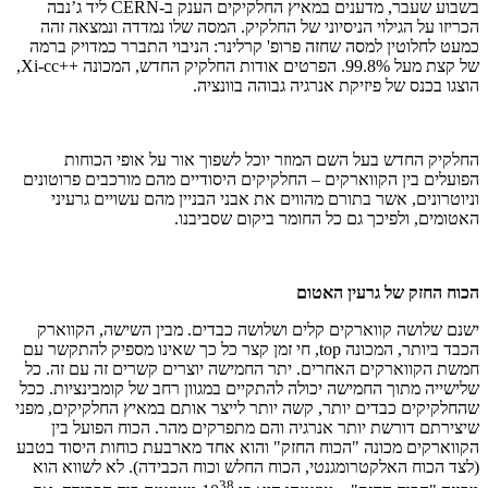
בשבוע שעבר, מדענים במאיץ החלקיקים הענק ב-
CERN
ליד ג’נבה
הכריזו על הגילוי הניסיוני של החלקיק. המסה שלו נמדדה ונמצאה זהה
כמעט לחלוטין למסה שחזה פרופ' קרלינר: הניבוי התברר כמדויק ברמה
של קצת מעל
99.8%
. הפרטים אודות החלקיק החדש, המכונה ++
Xi-cc
,
הוצגו בכנס של פיזיקת אנרגיה גבוהה בוונציה.
החלקיק החדש בעל השם המוזר יוכל לשפוך אור על אופי הכוחות
הפועלים בין הקווארקים – החלקיקים היסודיים מהם מורכבים פרוטונים
וניוטרונים, אשר בתורם מהווים את אבני הבניין מהם עשויים גרעיני
האטומים, ולפיכך גם כל החומר ביקום שסביבנו.
הכוח החזק של גרעין האטום
ישנם שלושה קווארקים קלים ושלושה כבדים. מבין השישה, הקווארק
הכבד ביותר, המכונה
top
, חי זמן קצר כל כך שאינו מספיק להתקשר עם
חמשת הקווארקים האחרים. יתר החמישה יוצרים קשרים זה עם זה. כל
שלישייה מתוך החמישה יכולה להתקיים במגוון רחב של קומבינציות. ככל
שהחלקיקים כבדים יותר, קשה יותר לייצר אותם במאיץ החלקיקים, מפני
שיצירתם דורשת יותר אנרגיה והם מתפרקים מהר. הכוח הפועל בין
הקווארקים מכונה "הכוח החזק" והוא אחד מארבעת כוחות היסוד בטבע
(לצד הכוח האלקטרומגנטי, הכוח החלש וכוח הכבידה). לא לשווא הוא
38