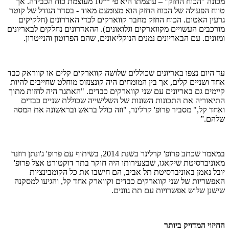
מכונה "הכוח החזק" – עוצמתו היא פי
10
‎ מעוצמת כוח הכבידה. אך
טווח הפעולה של הכוח החזק הוא מצומצם מאוד - בסדר הגודל של קוטר
גרעין האטום. הכוח החזק מחבר קווארקים לכדי האדרונים (חלקיקים
מורכבים העשויים מקווארקים וגלואונים). ההאדרונים נחלקים לבאריונים
ומזונים. עם הבאריונים נמנים הנוקליאונים, שהם הפרוטון והנייטרון.
עד היום נצפו באריונים שכוללים שלושה קווארקים קלים או קווראק כבד
אחד ושניים קלים, אך בין המומחים היה קונצנזוס מוחלט שחייבים להיות
קיימים גם באריונים עם שני קווארקים כבדים. "האתגר היה לחזות מתוך
התיאוריה את התכונות השונות של השלישייה שכוללת שניים כבדים
ואחד קל," מסביר פרופ' קרלינר, "וזה כולל בראש ובראשונה את המסה
שלהם.”
במאמר שכתב פרופ' קרלינר בשנת
2014
, בשיתוף עם פרופ' ג'ונתן רוזנר
מאוניברסיטת שיקאגו, שבצעירותו היה חוקר בתר דוקטורט אצל פרופ'
יובל נאמן באוניברסיטת תל אביב, הם חישבו את כל הקומבינציות
האפשריות של שני קווארקים כבדים וקווארק אחד קל, והגיעו למסקנה
שישנן שלוש אפשרויות עם תת גוונים.
החיזוי המדויק ביותר