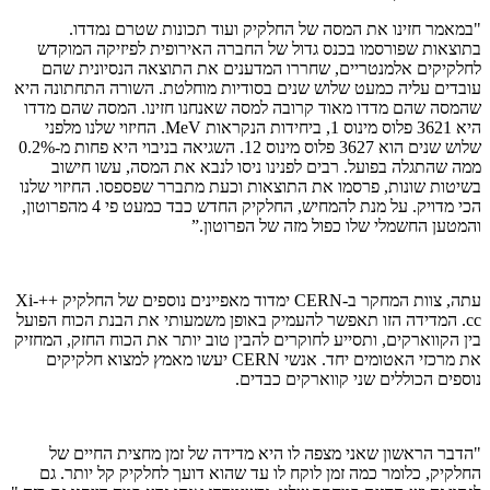
"במאמר חזינו את המסה של החלקיק ועוד תכונות שטרם נמדדו.
בתוצאות שפורסמו בכנס גדול של החברה האירופית לפיזיקה המוקדש
לחלקיקים אלמנטריים, שחררו המדענים את התוצאה הנסיונית שהם
עובדים עליה כמעט שלוש שנים בסודיות מוחלטת. השורה התחתונה היא
שהמסה שהם מדדו מאוד קרובה למסה שאנחנו חזינו. המסה שהם מדדו
היא
3621
פלוס מינוס
1
, ביחידות הנקראות
MeV
. החיזוי שלנו מלפני
שלוש שנים הוא
3627
פלוס מינוס
12
. השגיאה בניבוי היא פחות מ-
0.2%
ממה שהתגלה בפועל. רבים לפנינו ניסו לנבא את המסה, עשו חישוב
בשיטות שונות, פרסמו את התוצאות וכעת מתברר שפספסו. החיזוי שלנו
הכי מדויק. על מנת להמחיש, החלקיק החדש כבד כמעט פי
4
מהפרוטון,
והמטען החשמלי שלו כפול מזה של הפרוטון.”
עתה, צוות המחקר ב-
CERN
ימדוד מאפיינים נוספים של החלקיק ++
Xi-
cc
. המדידה הזו תאפשר להעמיק באופן משמעותי את הבנת הכוח הפועל
בין הקווארקים, ותסייע לחוקרים להבין טוב יותר את הכוח החזק, המחזיק
את מרכזי האטומים יחד. אנשי
CERN
יעשו מאמץ למצוא חלקיקים
נוספים הכוללים שני קווארקים כבדים.
"הדבר הראשון שאני מצפה לו היא מדידה של זמן מחצית החיים של
החלקיק, כלומר כמה זמן לוקח לו עד שהוא דועך לחלקיק קל יותר. גם