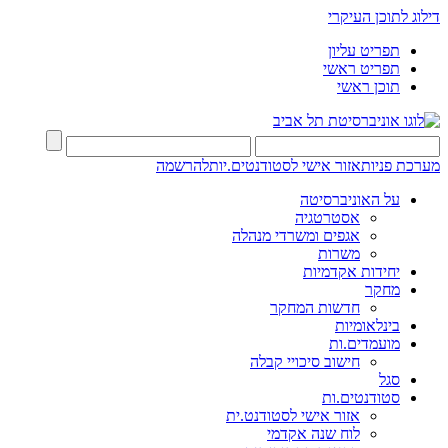
דילוג לתוכן העיקרי
תפריט עליון
תפריט ראשי
תוכן ראשי
מערכת פניות
אזור אישי לסטודנטים.יות
להרשמה
על האוניברסיטה
אסטרטגיה
אגפים ומשרדי מנהלה
משרות
יחידות אקדמיות
מחקר
חדשות המחקר
בינלאומיות
מועמדים.ות
חישוב סיכויי קבלה
סגל
סטודנטים.ות
אזור אישי לסטודנט.ית
לוח שנה אקדמי