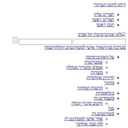
דילוג לתוכן העיקרי
תפריט עליון
תפריט ראשי
תוכן ראשי
מערכת פניות
אזור אישי לסטודנטים.יות
להרשמה
על האוניברסיטה
אסטרטגיה
אגפים ומשרדי מנהלה
משרות
יחידות אקדמיות
מחקר
חדשות המחקר
בינלאומיות
מועמדים.ות
חישוב סיכויי קבלה
סגל
סטודנטים.ות
אזור אישי לסטודנט.ית
לוח שנה אקדמי