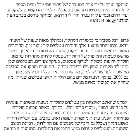
המחקר נערך על ידי צוות המעבדה של פרופ' יוסי יובל מבית הספר
לזואולוגיה באוניברסיטת תל אביב בהובלת תלמידי הדוקטורט צ'ן-קסינג
ועדי רחום ובסיוע לירז עטיה ודר' לי הרתאן. המחקר פורסם בכתב העת
המדעי BMC Biology
פרופ' יובל מסביר כי במסגרת המחקר, ובמהלך מאות שעות של תיעוד
וידאו, נבחנו יותר מ־150 אלף נחיתות עטלפים ליד מקור מזון. החוקרים
מצאו כי כאשר חולדות נכחו במקום, שיעור הנחיתות ירד באופן דרמטי
מחשש לעימות ותקיפות של החולדות. בנוסף להיותן מתחרות על מזון,
חולדות ידועות ביכולתן לטרוף עטלפים, בעיקר צעירים. העטלפים שכן
נחתו ליד מקורות המזון גילו דריכות גבוהה - הם עצרו וסרקו את הסביבה
ממושכות לפני שניגשו למזון, מה שהפחית את הצלחתם להשיג מזון
בכ־20%. בנוסף, תועדו מקרים בהם חולדות תקפו עטלפים שנחתו, מה
שחיזק את תפיסתן כאיום ממשי.
"למדנו שהאינטראקציות בין עטלפים לחולדות מגוונות ומשתנות עונתית
על פי היצע המזון", מוסיף פרופ' יובל. "בחורף, כאשר נוכחות חולדות
הייתה נדירה יחסית, העטלפים התנהגו בצורה זהירה יותר - הם נמנעו
מנחיתות והפגינו ערנות מתמדת. לעומת זאת, באביב, עם העלייה החדה
בשפע המזון (שכלל גם ריבוי של מפגשים עם החולדות), תמונת המצב
השתנתה והעטלפים לעתים ממש תקפו את החולדות. התנהגות זו כנראה