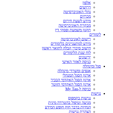
אלפון
דרושים
נהלי האוניברסיטה
מכרזים
מידע לשעת חירום
מבקרת האוניברסיטה
תקנון משמעת ופסקי דין
לימודים
רישום לאוניברסיטה
מידע למתעניינים בלימודים
חישוב סיכויי קבלה לתואר ראשון
לוח שנת הלימודים
ידיעונים
כניסה לאזור האישי
סגל ומינהלה
אגפים ומשרדי מינהלה
ארגון הסגל המנהלי
ארגון הסגל האקדמי הבכיר
ארגון הסגל האקדמי הזוטר
כניסה ל-My Tau
נגישות
נגישות בקמפוס
מניעה וטיפול בהטרדה מינית
הנחיות בדבר חוק חופש המידע
הצהרת נגישות