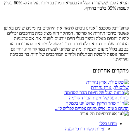
הביאה לכך ששיעור ההצלחה במציאת מזון בנחיתות עלתה ל- 60% בקיץ
לעומת 35% בלבד בחורף.
פרופ' יובל מסכם: "אנחנו נוטים לתאר את היחסים בין מינים שונים באופן
פשטני כיחסי תחרות או טריפה. המחקר הזה מציג כמה מורכבים יכולים
להיות יחסים כאלה וכיצד בעלי חיים יודעים לשנות את אסטרטגיות
התגובה שלהם בהתאם לנסיבות. בד"כ קשה לכמת את המורכבות הזו
בטבע בגלל מיעוט תצפיות, מה שהצלחנו לעשות במחקר הזה. זוהי גם
דוגמה נוספת ליכולת הסתגלות ולחיים המורכבים של חיות בר בסביבה
עירונית."
מחקרים אחרונים
שלום לך, ארץ נהדרת
כוחות העל של חיטת הבר הקדומה
הדגים באים! אילו מינים צפויים לפלוש לי...
מידע כללי
יצירת קשר ודרכי הגעה