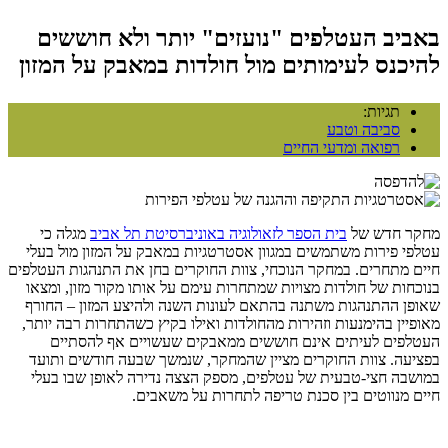
באביב העטלפים "נועזים" יותר ולא חוששים
להיכנס לעימותים מול חולדות במאבק על המזון
תגיות:
סביבה וטבע
רפואה ומדעי החיים
מחקר חדש של
בית הספר לזאולוגיה באוניברסיטת תל אביב
מגלה כי
עטלפי פירות משתמשים במגוון אסטרטגיות במאבק על המזון מול בעלי
חיים מתחרים. במחקר הנוכחי, צוות החוקרים בחן את התנהגות העטלפים
בנוכחות של חולדות מצויות שמתחרות עימם על אותו מקור מזון, ומצאו
שאופן ההתנהגות משתנה בהתאם לעונות השנה ולהיצע המזון – החורף
מאופיין בהימנעות וזהירות מהחולדות ואילו בקיץ כשהתחרות רבה יותר,
העטלפים לעיתים אינם חוששים ממאבקים שעשויים אף להסתיים
בפציעה. צוות החוקרים מציין שהמחקר, שנמשך שבעה חודשים ותועד
במושבה חצי-טבעית של עטלפים, מספק הצצה נדירה לאופן שבו בעלי
חיים מנווטים בין סכנת טריפה לתחרות על משאבים.