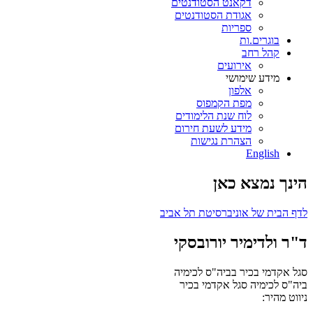
דקאנט הסטודנטים
אגודת הסטודנטים
ספריות
בוגרים.ות
קהל רחב
אירועים
מידע שימושי
אלפון
מפת הקמפוס
לוח שנת הלימודים
מידע לשעת חירום
הצהרת נגישות
English
הינך נמצא כאן
לדף הבית של אוניברסיטת תל אביב
ד"ר ולדימיר יורובסקי
סגל אקדמי בכיר בביה"ס לכימיה
ביה"ס לכימיה
סגל אקדמי בכיר
ניווט מהיר: