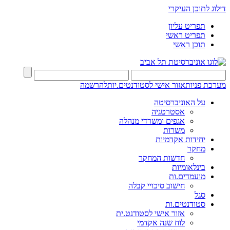
דילוג לתוכן העיקרי
תפריט עליון
תפריט ראשי
תוכן ראשי
מערכת פניות
אזור אישי לסטודנטים.יות
להרשמה
על האוניברסיטה
אסטרטגיה
אגפים ומשרדי מנהלה
משרות
יחידות אקדמיות
מחקר
חדשות המחקר
בינלאומיות
מועמדים.ות
חישוב סיכויי קבלה
סגל
סטודנטים.ות
אזור אישי לסטודנט.ית
לוח שנה אקדמי