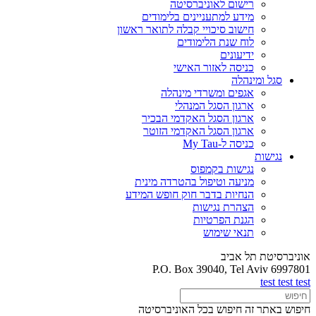
רישום לאוניברסיטה
מידע למתעניינים בלימודים
חישוב סיכויי קבלה לתואר ראשון
לוח שנת הלימודים
ידיעונים
כניסה לאזור האישי
סגל ומינהלה
אגפים ומשרדי מינהלה
ארגון הסגל המנהלי
ארגון הסגל האקדמי הבכיר
ארגון הסגל האקדמי הזוטר
כניסה ל-My Tau
נגישות
נגישות בקמפוס
מניעה וטיפול בהטרדה מינית
הנחיות בדבר חוק חופש המידע
הצהרת נגישות
הגנת הפרטיות
תנאי שימוש
אוניברסיטת תל אביב
P.O. Box 39040, Tel Aviv 6997801
test test test
חיפוש באתר זה
חיפוש בכל האוניברסיטה