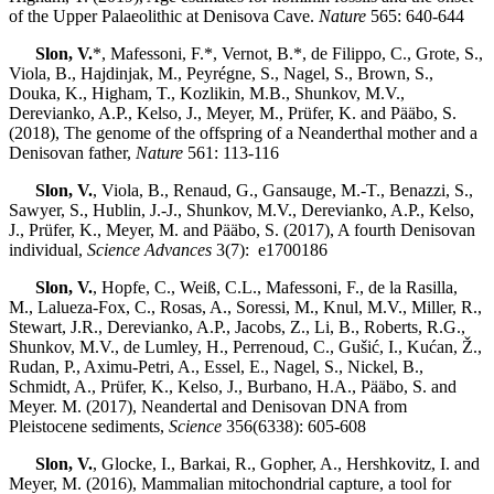
of the Upper Palaeolithic at Denisova Cave.
Nature
565: 640-644
Slon, V.
*, Mafessoni, F.*, Vernot, B.*, de Filippo, C., Grote, S.,
Viola, B., Hajdinjak, M., Peyrégne, S., Nagel, S., Brown, S.,
Douka, K., Higham, T., Kozlikin, M.B., Shunkov, M.V.,
Derevianko, A.P., Kelso, J., Meyer, M., Prüfer, K. and Pääbo, S.
(2018), The genome of the offspring of a Neanderthal mother and a
Denisovan father,
Nature
561: 113-116
Slon, V.
, Viola, B., Renaud, G., Gansauge, M.-T., Benazzi, S.,
Sawyer, S., Hublin, J.-J., Shunkov, M.V., Derevianko, A.P., Kelso,
J., Prüfer, K., Meyer, M. and Pääbo, S. (2017), A fourth Denisovan
individual,
Science Advances
3(7): e1700186
Slon, V.
, Hopfe, C., Weiß, C.L., Mafessoni, F., de la Rasilla,
M., Lalueza-Fox, C., Rosas, A., Soressi, M., Knul, M.V., Miller, R.,
Stewart, J.R., Derevianko, A.P., Jacobs, Z., Li, B., Roberts, R.G.,
Shunkov, M.V., de Lumley, H., Perrenoud, C., Gušić, I., Kućan, Ž.,
Rudan, P., Aximu-Petri, A., Essel, E., Nagel, S., Nickel, B.,
Schmidt, A., Prüfer, K., Kelso, J., Burbano, H.A., Pääbo, S. and
Meyer. M. (2017), Neandertal and Denisovan DNA from
Pleistocene sediments,
Science
356(6338): 605-608
Slon, V.
, Glocke, I., Barkai, R., Gopher, A., Hershkovitz, I. and
Meyer, M. (2016), Mammalian mitochondrial capture, a tool for