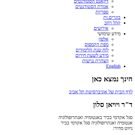
דקאנט הסטודנטים
אגודת הסטודנטים
ספריות
בוגרים.ות
קהל רחב
אירועים
מידע שימושי
אלפון
מפת הקמפוס
לוח שנת הלימודים
מידע לשעת חירום
הצהרת נגישות
English
הינך נמצא כאן
לדף הבית של אוניברסיטת תל אביב
ד"ר ויויאן סלון
סגל אקדמי בכיר באנטומיה ואנתרופולוגיה
אנטומיה ואנתרופולוגיה
סגל אקדמי בכיר
ניווט מהיר: