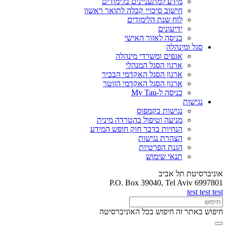
מידע למתעניינים בלימודים
חישוב סיכויי קבלה לתואר ראשון
לוח שנת הלימודים
ידיעונים
כניסה לאזור האישי
סגל ומינהלה
אגפים ומשרדי מינהלה
ארגון הסגל המנהלי
ארגון הסגל האקדמי הבכיר
ארגון הסגל האקדמי הזוטר
כניסה ל-My Tau
נגישות
נגישות בקמפוס
מניעה וטיפול בהטרדה מינית
הנחיות בדבר חוק חופש המידע
הצהרת נגישות
הגנת הפרטיות
תנאי שימוש
אוניברסיטת תל אביב
P.O. Box 39040, Tel Aviv 6997801
test test test
חיפוש באתר זה
חיפוש בכל האוניברסיטה