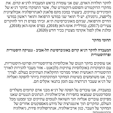
לחקר תולדות האדם, שם אני עומדת בראש המעבדה לדנ״א קדום. את
מחקרי הדוקטורט והפוסט-דוקטורט שלי, אשר התמקדו בחקר דנ״א של
הומינידים עתיקים, ביצעתי במכון מקס פלאנק לאנתרופלוגיה אבולוציונית
(לייפציג, גרמניה). יש לי תואר שני במדעי הרפואה ותואר ראשון במדעי
החיים והרפואה, שניהם מאוניברסיטת ת״א. זכיתי בפרס דן דוד לחוקרים
צעירים (2017), במדליית אוטו-האן (2018), בפרס אוטו-האן (2018),
ומלגת אלון לסגל אקדמי מצטיין בכיר חדש (2020).
תחומי מחקר
המעבדה לחקר דנ״א קדום באוניברסיטת תל-אביב - גנטיקה היסטורית
ופרהיסטורית
אנו עוסקים בחקר הגנום של אוכלוסיות פרהיסטוריות ופרוטו-היסטוריות,
עם התמקדות באוכלוסיות עתיקות בלבאנט - אזור מעבר להגירות לאורך
ההיסטוריה האנושית ואחד ממרכזי החקלאות העתיקים בעולם. לצורך
כך, אנו משתמשים בשיטות המחקר המתקדמות ביותר להפקה ואנליזה
של דנ״א שעבר דגרדציה עם הזמן בתנאי אקלים חם.
במעבדה, אנו עובדים על הפקה של דנ״א מבני אדם קדומים משלדים
ומסדימנטים שנמצאו בחפירות ארכיאולוגיות. הנתונים הגנטיים שאנו
מפיקים עוברים אנליזה תוך השוואה לגנומים עתיקים ובני זממננו מכל
העולם, ונחקרים תוך אינטגרציה של מידע מאספקטים אחרים של
המחקר על העבר, כגון ארכיאולוגיה, אנתרופולוגיה פיזית, גיאולוגיה
וכרונומטריה.