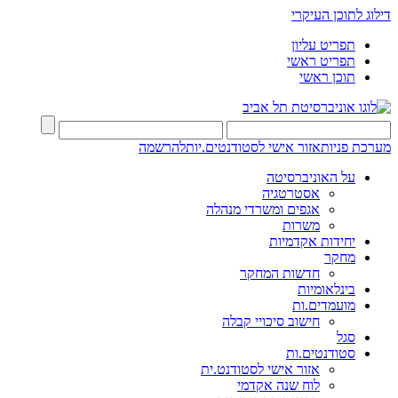
דילוג לתוכן העיקרי
תפריט עליון
תפריט ראשי
תוכן ראשי
מערכת פניות
אזור אישי לסטודנטים.יות
להרשמה
על האוניברסיטה
אסטרטגיה
אגפים ומשרדי מנהלה
משרות
יחידות אקדמיות
מחקר
חדשות המחקר
בינלאומיות
מועמדים.ות
חישוב סיכויי קבלה
סגל
סטודנטים.ות
אזור אישי לסטודנט.ית
לוח שנה אקדמי