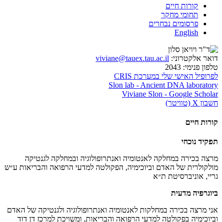
קורות חיים
תחומי מחקר
פרסומים נבחרים
English
דואר אלקטרוני:
viviane@tauex.tau.ac.il
טלפון פנימי:
2043
לפרופיל האישי שלי במערכת CRIS
Slon lab - Ancient DNA laboratory
Viviane Slon - Google Scholar
חשבון X (טוויטר)
קורות חיים
תפקיד נוכחי
מרצה בכירה במחלקה לאנטומיה ואנתרופולוגיה ובמחלקה לגנטיקה
מולקולרית של האדם וביוכימיה, הפקולטה למדעי הרפואה והבריאות ע״ש
גריי, אוניברסיטת ת״א
ביוגרפיה מדעית
אני מרצה בכירה במחלקות לאנטומיה ואנתרופולוגיה ולגנטיקה של האדם
וביוכימיה בפקולטה למדעי הרפואה והבריאות, ומשויכת למרכז דן דוד