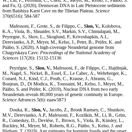
W., Liu, F., Perreault, C., Chen, X., Meyer, M., Kelso, J., Pääbo, S.
and Fu, Q. (2020), Denisovan DNA in Late Pleistocene sediments
from Baishiya Karst Cave on the Tibetan Plateau.
Science
370(6516): 584-587
Mafessoni, F., Grote, S., de Filippo, C.,
Slon, V.
, Kolobova,
K.A., Viola, B., Shnaider, S.V., Markin, S.V., Chintalapati, M.,
Peyregne, S., Skov, L., Skoglund, P., Krivoshapkin, A.I.,
Derevianko, A.P., Meyer, M., Kelso, J., Peter, B., Prüfer, K. and
Pääbo, S. (2020), A high-coverage Neandertal genome from
Chagyrskaya Cave.
Proceedings of the National Academy of
Sciences
117(26): 15132-15136
Peyrégne, S.,
Slon, V.
, Mafessoni, F., de Filippo, C., Hajdinjak,
M., Nagel, S., Nickel, B., Essel, E., Le Cabec, A., Wehrberger, K.,
Conard, N.J., Kind, C.J., Posth, C., Krause, J., Abrams, G.,
Bonjean, D., Di Modica, K., Toussaint, M., Kelso, J., Meyer, M.,
Pääbo, S. and Prüfer, K. (2019), Nuclear DNA from two early
Neandertals reveals 80,000 years of genetic continuity in Europe.
Science Advances
5(6): eaaw5873
Douka, K.,
Slon, V.
, Jacobs, Z., Bronk Ramsey, C., Shunkov,
M.V., Derevianko, A.P., Mafessoni, F., Kozlikin, M., Li, B., Grün,
R., Comeskey, D., Devièse, T., Brown, S., Viola, B., Kinsley, L.,
Buckley, M., Meyer, M., Roberts, R.G., Pääbo, S., Kelso, J. and
Higham, T. (2019), Age estimates for hominin fossils and the onset