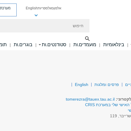
מערכת פ
אלפון
סגל
ספריות
English
חיפוש
בינלאומיות
מועמדים.ות
סטודנטים.ות
בוגרים.ות
תומכ
|
|
|
|
|
יים
פרסים ומלגות
English
קטרוני:
tomerezra@tauex.tau.ac.il
האישי שלי במערכת CRIS
י
רייבר, 119