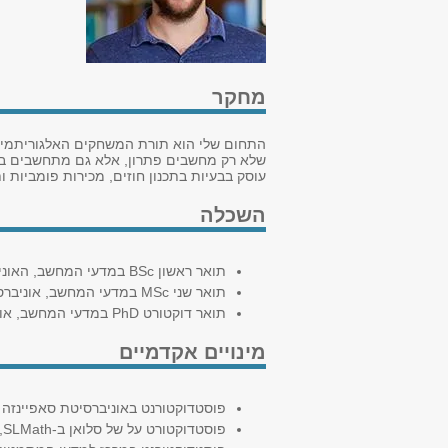
מחקר
התחום שלי הוא תורת המשחקים האלגוריתמית, 
שלא רק מחשבים פתרון, אלא גם מתחשבים בתמ
עוסק בבעיות בתכנון חוזים, מכירות פומביות ו
השכלה
תואר ראשון BSc במדעי המחשב, האוניברסיטה הפתוחה
תואר שני MSc במדעי המחשב, אוניברסיטת תל-אביב
תואר דוקטורט PhD במדעי המחשב, אוניברסיטת תל-אביב
מינויים אקדמיים
פוסטדוקטורנט באוניברסיטת סאפיינזה ברומא, 1
פוסטדוקטורט על של סלואן ב-SLMath,‏ 2023