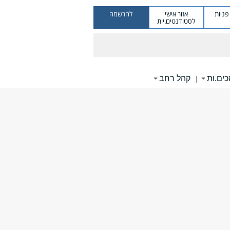
ניות
אזור אישי
להרשמה
לסטודנטים.יות
ים.ות
קהל רחב
|