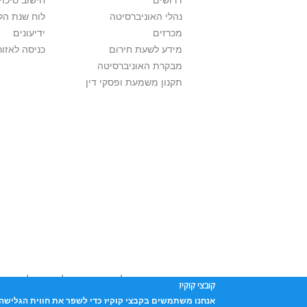
דרושים
חישוב סיכוי
נהלי האוניברסיטה
לוח שנת הל
מכרזים
ידיעונים
מידע לשעת חירום
כניסה לאזור
מבקרת האוניברסיטה
תקנון משמעת ופסקי דין
אוניברסיטת תל אביב עושה כל מאמץ לכבד זכו
קובצי קוקיז
שנעשה בתכנים אלה לדעתך מפר זכויות
נא לפ
אנחנו משתמשים בקבצי קוקיז כדי לשפר את חווית הגלישה 