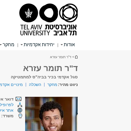
תוכן
תפריט
תפריט
עליון
ראשי
ראשי
אודות
יחידות אקדמיות
מחקר
|
|
הינך נמצא כאן
> ד"ר תומר עזרא
ד"ר תומר עזרא
סגל אקדמי בכיר בביה"ס למתמטיקה
ניווט מהיר:
מחקר
השכלה
מינויים אקדמ
דואר אל
לפרופיל 
אתר איש
משרד:
ש