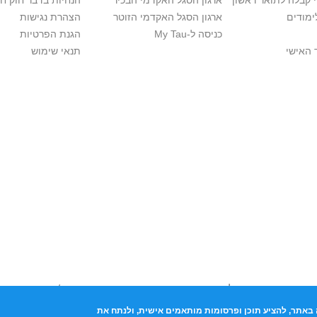
י קבלה לתואר ראשון
ארגון הסגל האקדמי הבכיר
הנחיות בדבר חוק ח
ימודים
ארגון הסגל האקדמי הזוטר
הצהרת נגישות
כניסה ל-My Tau
הגנת הפרטיות
 האישי
תנאי שימוש
יות יוצרים. אם בבעלותך זכויות יוצרים בתכנים שנמצאים פה ו/או השימוש ש
נות בהקדם לכתובת שכאן >>
באתר, להציע תוכן ופרסומות מותאמים אישית, ולנתח את