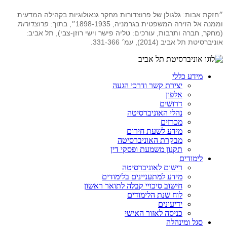
״חזקת אבות: גלגולן של פרוצדורות מחקר גנאולוגיות בקהילה המדעית
וממנה אל הזירה המשפטית בגרמניה, 1898-1935״, בתוך:
פרוצדורות
(מחקר, חברה ותרבות, עורכים: טליה פישר וישי רוזן-צבי), תל אביב:
אוניברסיטת תל אביב (2014), עמ׳ 331-366.
מידע כללי
יצירת קשר ודרכי הגעה
אלפון
דרושים
נהלי האוניברסיטה
מכרזים
מידע לשעת חירום
מבקרת האוניברסיטה
תקנון משמעת ופסקי דין
לימודים
רישום לאוניברסיטה
מידע למתעניינים בלימודים
חישוב סיכויי קבלה לתואר ראשון
לוח שנת הלימודים
ידיעונים
כניסה לאזור האישי
סגל ומינהלה