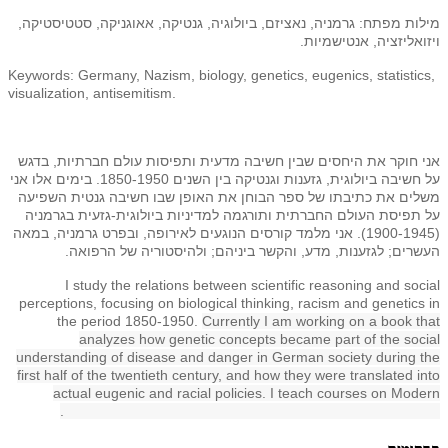
מילות מפתח: גרמניה, נאציזם, ביולוגיה, גנטיקה, אאוגניקה, סטטיסטיקה,
ויזואליזציה, אנטישמיות.
Keywords: Germany, Nazism, biology, genetics, eugenics, statistics,
visualization, antisemitism.
אני חוקר את היחסים שבין חשיבה מדעית ותפיסות עולם חברתיות, בדגש
על חשיבה ביולוגית, גזענות וגנטיקה בין השנים 1850-1950. בימים אלו אני
משלים את כתיבתו של ספר הבוחן את האופן שבו חשיבה גנטית השפיעה
על תפיסת העולם החברתית ותורגמה למדיניות ביולוגית-גזעית בגרמניה
(1900-1945). אני מלמד קורסים הנוגעים לאירופה, ובפרט גרמניה, במאה
העשרים; לגזענות, מדע, והקשר ביניהם; ולהיסטוריה של הרפואה.
I study the relations between scientific reasoning and social
perceptions, focusing on biological thinking, racism and genetics in
the period 1850-1950.
Currently I am working on a book that
analyzes how genetic concepts became part of the social
understanding of disease and danger in German society during the
first half of the twentieth century, and how they were translated into
actual eugenic and racial policies. I teach courses on Modern
European history, racial science and the history of medicine.