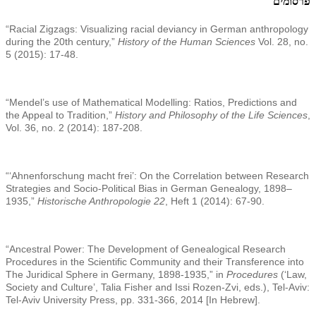
פרסומים
“Racial Zigzags: Visualizing racial deviancy in German anthropology
during the 20th century,”
History of the Human Sciences
Vol. 28, no.
5 (2015): 17-48.
“Mendel’s use of Mathematical Modelling: Ratios, Predictions and
the Appeal to Tradition,”
History and Philosophy of the Life Sciences
,
Vol. 36, no. 2 (2014): 187-208.
“‘Ahnenforschung macht frei’: On the Correlation between Research
Strategies and Socio-Political Bias in German Genealogy, 1898–
1935,”
Historische Anthropologie 22
, Heft 1 (2014): 67-90.
“Ancestral Power: The Development of Genealogical Research
Procedures in the Scientific Community and their Transference into
The Juridical Sphere in Germany, 1898-1935,” in
Procedures
(‘Law,
Society and Culture’, Talia Fisher and Issi Rozen-Zvi, eds.), Tel-Aviv:
Tel-Aviv University Press, pp. 331-366, 2014 [In Hebrew].