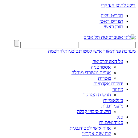
דילוג לתוכן העיקרי
תפריט עליון
תפריט ראשי
תוכן ראשי
מערכת פניות
אזור אישי לסטודנטים.יות
להרשמה
על האוניברסיטה
אסטרטגיה
אגפים ומשרדי מנהלה
משרות
יחידות אקדמיות
מחקר
חדשות המחקר
בינלאומיות
מועמדים.ות
חישוב סיכויי קבלה
סגל
סטודנטים.ות
אזור אישי לסטודנט.ית
לוח שנה אקדמי