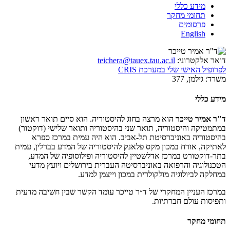
מידע כללי
תחומי מחקר
פרסומים
English
דואר אלקטרוני:
teichera@tauex.tau.ac.il
לפרופיל האישי שלי במערכת CRIS
משרד:
גילמן, 377
מידע כללי
ד"ר אמיר טייכר
הוא מרצה בחוג להיסטוריה. הוא סיים תואר ראשון
במתמטיקה והיסטוריה, תואר שני בהיסטוריה ותואר שלישי (דוקטור)
בהיסטוריה באוניברסיטת תל-אביב. הוא היה עמית במרכז ספרא
לאתיקה, אורח במכון מקס פלאנק להיסטוריה של המדע בברלין, עמית
בתר-דוקטורט במרכז אדלשטיין להיסטוריה ופילוסופיה של המדע,
הטכנולוגיה והרפואה באוניברסיטה העברית בירושלים ויועץ מדעי
במחלקה לביולוגיה מולקולרית במכון וייצמן למדע.
במרכז העניין המחקרי של ד״ר טייכר עומד הקשר שבין חשיבה מדעית
ותפיסות עולם חברתיות.
תחומי מחקר