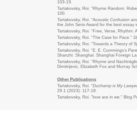
103-19.
Tartakovsky, Roi. “Rhyme Random: Robe
100.
Tartakovsky, Roi. “Acoustic Confusion a
the John Serio Award for the best essay 
Tartakovsky, Roi. “Free, Verse, Rhythm: 
Tartakovsky, Roi. “The Case for Pace.”
St
Tartakovsky, Roi. “Towards a Theory of 
Tartakovsky, Roi.
“
E. E. Cummings’s Pare
Shanzhi. Shanghai: Shanghai Foreign La
Tartakovsky, Roi.
“
Rhyme and Nachträglic
Dimitrijevic, Elizabeth Fox and Murray S
Other Publications
Tartakovsky, Roi. "
Duchamp is My Lawyer
29.1 (2023): 117-18.
Tartakovsky, Roi. "love are in we." Blog 