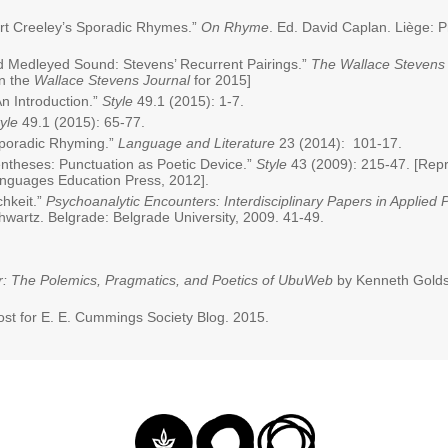
rt Creeley’s Sporadic Rhymes.”
On Rhyme
. Ed. David Caplan. Liège: P
nd Medleyed Sound: Stevens’ Recurrent Pairings.”
The Wallace Stevens
in the
Wallace Stevens Journal
for 2015]
An Introduction.”
Style
49.1 (2015): 1-7.
yle
49.1 (2015): 65-77.
Sporadic Rhyming.”
Language and Literature
23 (2014): 101-17.
ntheses: Punctuation as Poetic Device.”
Style
43 (2009): 215-47. [Repr
nguages Education Press, 2012].
hkeit.”
Psychoanalytic Encounters: Interdisciplinary Papers in Applied
chwartz. Belgrade: Belgrade University, 2009. 41-49
.
: The Polemics, Pragmatics, and Poetics of UbuWeb
by Kenneth Golds
Post for E. E. Cummings Society Blog. 2015.