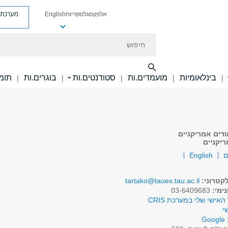
מערכת פ
אלפון
סגל
ספריות
English
חיפוש
בינלאומיות
מועמדים.ות
סטודנטים.ות
בוגרים.ות
תומכ
|
|
|
|
|
ודים אמריקניים
ריקניים
ם
English
קטרוני:
tartako@tauex.tau.ac.il
ימי:
03-6409683
האישי שלי במערכת CRIS
י
Google 