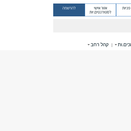
ניות
אזור אישי
להרשמה
לסטודנטים.יות
ים.ות
קהל רחב
|