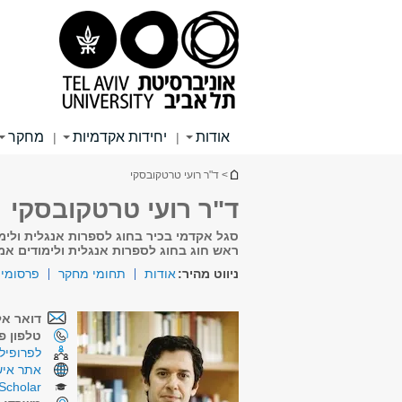
תוכן
תפריט
תפריט
עליון
ראשי
ראשי
אודות
יחידות אקדמיות
מחקר
|
|
הינך נמצא כאן
> ד"ר רועי טרטקובסקי
ד"ר רועי טרטקובסקי
סגל אקדמי בכיר בחוג לספרות אנגלית ולימ
ראש חוג בחוג לספרות אנגלית ולימודים אמ
ניווט מהיר:
אודות
תחומי מחקר
פרסומי
דואר אל
טלפון פנ
לפרופיל 
אתר איש
Scholar