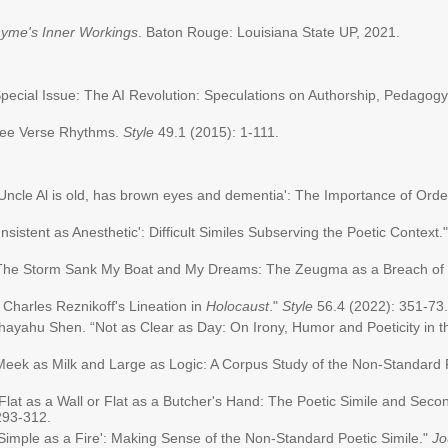
hyme's Inner Workings
. Baton Rouge: Louisiana State UP, 2021.
 Special Issue: The AI Revolution: Speculations on Authorship, Pedagogy
 Free Verse Rhythms.
Style
49.1 (2015): 1-111.
Uncle Al is old, has brown eyes and dementia': The Importance of Ord
sistent as Anesthetic': Difficult Similes Subserving the Poetic Context.
The Storm Sank My Boat and My Dreams: The Zeugma as a Breach of I
 Charles Reznikoff's Lineation in
Holocaust
."
Style
56.4 (2022): 351-73.
hayahu Shen. “Not as Clear as Day: On Irony, Humor and Poeticity in t
eek as Milk and Large as Logic: A Corpus Study of the Non-Standard P
Flat as a Wall or Flat as a Butcher's Hand: The Poetic Simile and Sec
293-312.
Simple as a Fire': Making Sense of the Non-Standard Poetic Simile."
Jo