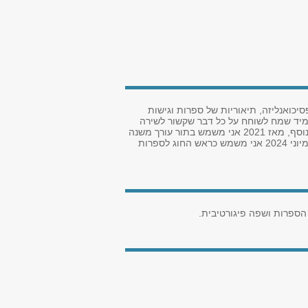
סיכואנליזה, תיאוריות של ספרות וגישות
תמיד שמח לשוחח על כל דבר שקשור לשירה
אנגלית ואמריקנית . לפני המינוי שלי כמרצה שהיתי שנתיים באוניברסיטת ניו יורק שם הייתי חוקר אורח במחלקה לאנגלית. בנוסף, מאז 2021 אני משמש בתור עורך משנה
של כתב העת Poetics Today והחל מ-2023 אני חבר בוועד המנהל של הפורום בנושא Language Theory של ה-MLA. החל מיוני 2024 אני משמש כראש החוג לספרות
 הספרות ושפה פיגורטיבית.