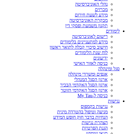
נהלי האוניברסיטה
מכרזים
מידע לשעת חירום
מבקרת האוניברסיטה
תקנון משמעת ופסקי דין
לימודים
רישום לאוניברסיטה
מידע למתעניינים בלימודים
חישוב סיכויי קבלה לתואר ראשון
לוח שנת הלימודים
ידיעונים
כניסה לאזור האישי
סגל ומינהלה
אגפים ומשרדי מינהלה
ארגון הסגל המנהלי
ארגון הסגל האקדמי הבכיר
ארגון הסגל האקדמי הזוטר
כניסה ל-My Tau
נגישות
נגישות בקמפוס
מניעה וטיפול בהטרדה מינית
הנחיות בדבר חוק חופש המידע
הצהרת נגישות
הגנת הפרטיות
תנאי שימוש