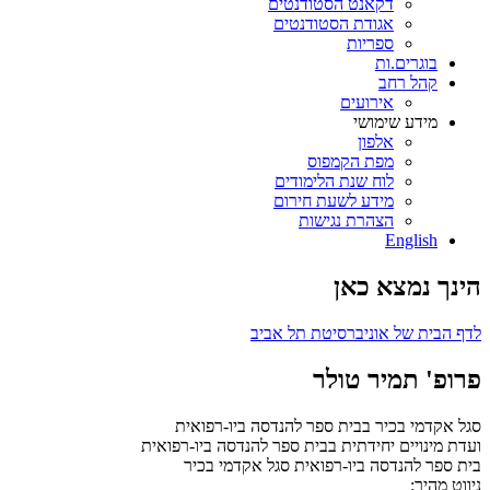
דקאנט הסטודנטים
אגודת הסטודנטים
ספריות
בוגרים.ות
קהל רחב
אירועים
מידע שימושי
אלפון
מפת הקמפוס
לוח שנת הלימודים
מידע לשעת חירום
הצהרת נגישות
English
הינך נמצא כאן
לדף הבית של אוניברסיטת תל אביב
פרופ' תמיר טולר
סגל אקדמי בכיר בבית ספר להנדסה ביו-רפואית
ועדת מינויים יחידתית בבית ספר להנדסה ביו-רפואית
בית ספר להנדסה ביו-רפואית
סגל אקדמי בכיר
ניווט מהיר: