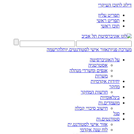
דילוג לתוכן העיקרי
תפריט עליון
תפריט ראשי
תוכן ראשי
מערכת פניות
אזור אישי לסטודנטים.יות
להרשמה
על האוניברסיטה
אסטרטגיה
אגפים ומשרדי מנהלה
משרות
יחידות אקדמיות
מחקר
חדשות המחקר
בינלאומיות
מועמדים.ות
חישוב סיכויי קבלה
סגל
סטודנטים.ות
אזור אישי לסטודנט.ית
לוח שנה אקדמי