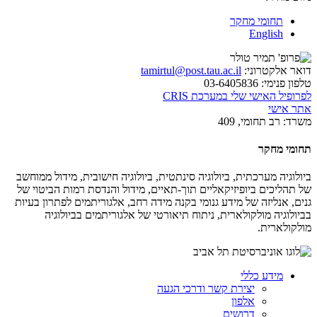
תחומי מחקר
English
דואר אלקטרוני:
tamirtul@post.tau.ac.il
טלפון פנימי:
03-6405836
לפרופיל האישי שלי במערכת CRIS
אתר אישי
משרד:
רב תחומי, 409
תחומי מחקר
ביולוגיה מערכתית, ביולוגיה סינתטית, ביולוגיה חישובית, מידול ממוחשב
של תהליכים ביופיזיקאליים תוך-תאיים, מידול והנדסת רמות הביטוי של
גנים, אנליזה של מידע גנומי בקנה מידה רחב, אלגוריתמים לפתרון בעיות
בביולוגיה מולקולארית, ניתוח תיאורטי של אלגוריתמים בביולוגיה
מולקולארית.
מידע כללי
יצירת קשר ודרכי הגעה
אלפון
דרושים