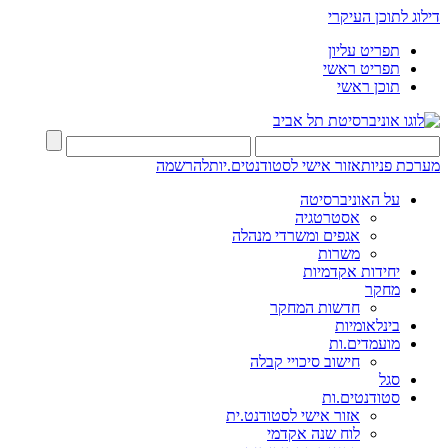
דילוג לתוכן העיקרי
תפריט עליון
תפריט ראשי
תוכן ראשי
מערכת פניות
אזור אישי לסטודנטים.יות
להרשמה
על האוניברסיטה
אסטרטגיה
אגפים ומשרדי מנהלה
משרות
יחידות אקדמיות
מחקר
חדשות המחקר
בינלאומיות
מועמדים.ות
חישוב סיכויי קבלה
סגל
סטודנטים.ות
אזור אישי לסטודנט.ית
לוח שנה אקדמי