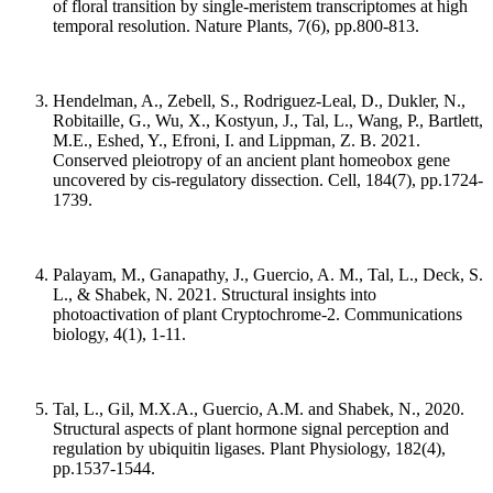
of floral transition by single-meristem transcriptomes at high
temporal resolution. Nature Plants, 7(6), pp.800-813.
Hendelman, A., Zebell, S., Rodriguez-Leal, D., Dukler, N.,
Robitaille, G., Wu, X., Kostyun, J., Tal, L., Wang, P., Bartlett,
M.E., Eshed, Y., Efroni, I. and Lippman, Z. B. 2021.
Conserved pleiotropy of an ancient plant homeobox gene
uncovered by cis-regulatory dissection. Cell, 184(7), pp.1724-
1739.
Palayam, M., Ganapathy, J., Guercio, A. M., Tal, L., Deck, S.
L., & Shabek, N. 2021. Structural insights into
photoactivation of plant Cryptochrome-2. Communications
biology, 4(1), 1-11.
Tal, L., Gil, M.X.A., Guercio, A.M. and Shabek, N., 2020.
Structural aspects of plant hormone signal perception and
regulation by ubiquitin ligases. Plant Physiology, 182(4),
pp.1537-1544.