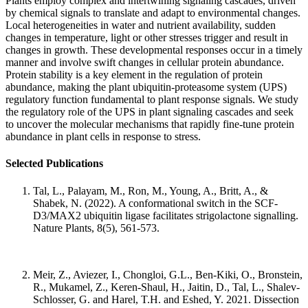
Plants employ complex and intertwining signaling cascades, driven
by chemical signals to translate and adapt to environmental changes.
Local heterogeneities in water and nutrient availability, sudden
changes in temperature, light or other stresses trigger and result in
changes in growth. These developmental responses occur in a timely
manner and involve swift changes in cellular protein abundance.
Protein stability is a key element in the regulation of protein
abundance, making the plant ubiquitin-proteasome system (UPS)
regulatory function fundamental to plant response signals. We study
the regulatory role of the UPS in plant signaling cascades and seek
to uncover the molecular mechanisms that rapidly fine-tune protein
abundance in plant cells in response to stress.
Selected Publications
Tal, L., Palayam, M., Ron, M., Young, A., Britt, A., &
Shabek, N. (2022). A conformational switch in the SCF-
D3/MAX2 ubiquitin ligase facilitates strigolactone signalling.
Nature Plants, 8(5), 561-573.
Meir, Z., Aviezer, I., Chongloi, G.L., Ben-Kiki, O., Bronstein,
R., Mukamel, Z., Keren-Shaul, H., Jaitin, D., Tal, L., Shalev-
Schlosser, G. and Harel, T.H. and Eshed, Y. 2021. Dissection