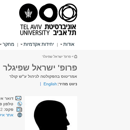
תוכן
תפריט
תפריט
עליון
ראשי
ראשי
אודות
יחידות אקדמיות
מחקר
|
|
הינך נמצא כאן
> פרופ' ישראל שפיגלר
פרופ' ישראל שפיגלר
אמריטוס בהפקולטה לניהול ע"ש קולר
ניווט מהיר:
English
דואר אל
טלפון פנ
פקס:
09-7716892
אתר איש