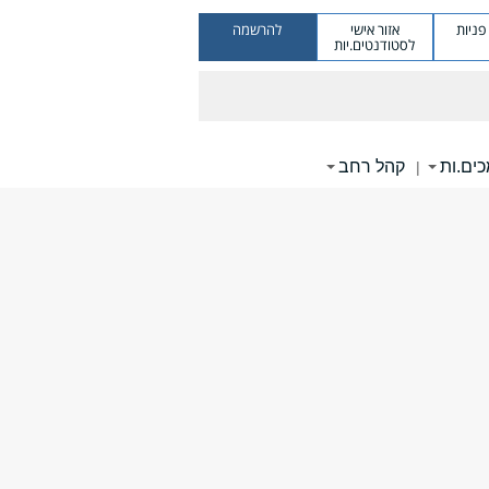
ניות
אזור אישי
להרשמה
לסטודנטים.יות
ים.ות
קהל רחב
|