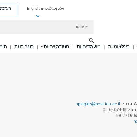
מערכת פ
אלפון
סגל
ספריות
English
חיפוש
בינלאומיות
מועמדים.ות
סטודנטים.ות
בוגרים.ות
תומכ
|
|
|
|
|
קטרוני:
spiegler@post.tau.ac.il
ימי:
03-6407488
י