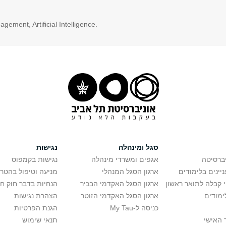
ment, Artificial Intelligence.
סגל ומינהלה
נגישות
יברסיטה
אגפים ומשרדי מינהלה
נגישות בקמפוס
יינים בלימודים
ארגון הסגל המנהלי
מניעה וטיפול בהטר
י קבלה לתואר ראשון
ארגון הסגל האקדמי הבכיר
הנחיות בדבר חוק ח
ימודים
ארגון הסגל האקדמי הזוטר
הצהרת נגישות
כניסה ל-My Tau
הגנת הפרטיות
 האישי
תנאי שימוש