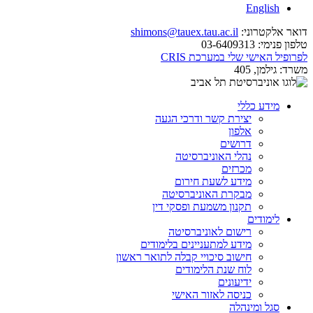
English
דואר אלקטרוני:
shimons@tauex.tau.ac.il
טלפון פנימי:
03-6409313
לפרופיל האישי שלי במערכת CRIS
משרד:
גילמן, 405
מידע כללי
יצירת קשר ודרכי הגעה
אלפון
דרושים
נהלי האוניברסיטה
מכרזים
מידע לשעת חירום
מבקרת האוניברסיטה
תקנון משמעת ופסקי דין
לימודים
רישום לאוניברסיטה
מידע למתעניינים בלימודים
חישוב סיכויי קבלה לתואר ראשון
לוח שנת הלימודים
ידיעונים
כניסה לאזור האישי
סגל ומינהלה