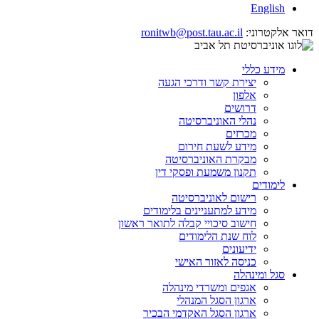
English
דואר אלקטרוני:
ronitwb@post.tau.ac.il
מידע כללי
יצירת קשר ודרכי הגעה
אלפון
דרושים
נהלי האוניברסיטה
מכרזים
מידע לשעת חירום
מבקרת האוניברסיטה
תקנון משמעת ופסקי דין
לימודים
רישום לאוניברסיטה
מידע למתעניינים בלימודים
חישוב סיכויי קבלה לתואר ראשון
לוח שנת הלימודים
ידיעונים
כניסה לאזור האישי
סגל ומינהלה
אגפים ומשרדי מינהלה
ארגון הסגל המנהלי
ארגון הסגל האקדמי הבכיר