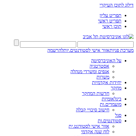
דילוג לתוכן העיקרי
תפריט עליון
תפריט ראשי
תוכן ראשי
מערכת פניות
אזור אישי לסטודנטים.יות
להרשמה
על האוניברסיטה
אסטרטגיה
אגפים ומשרדי מנהלה
משרות
יחידות אקדמיות
מחקר
חדשות המחקר
בינלאומיות
מועמדים.ות
חישוב סיכויי קבלה
סגל
סטודנטים.ות
אזור אישי לסטודנט.ית
לוח שנה אקדמי