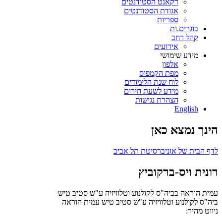
דקאנט הסטודנטים
אגודת הסטודנטים
ספריות
בוגרים.ות
קהל רחב
אירועים
מידע שימושי
אלפון
מפת הקמפוס
לוח שנת הלימודים
מידע לשעת חירום
הצהרת נגישות
English
הינך נמצא כאן
לדף הבית של אוניברסיטת תל אביב
רונית ויס-ברקוביץ
עמית הוראה בביה"ס לקולנוע וטלוויזיה ע"ש סטיב טיש
ביה"ס לקולנוע וטלוויזיה ע"ש סטיב טיש
עמית הוראה
ניווט מהיר: