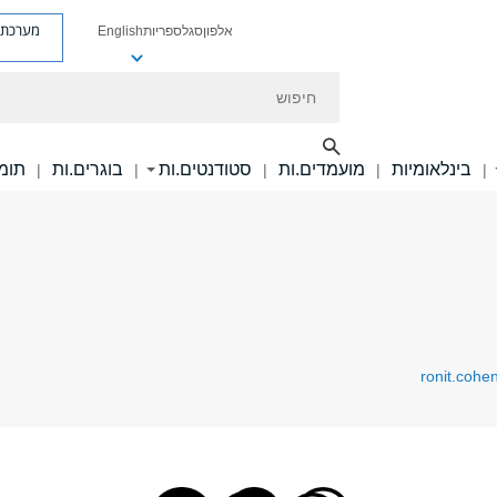
מערכת פ
אלפון
סגל
ספריות
English
חיפוש
בינלאומיות
מועמדים.ות
סטודנטים.ות
בוגרים.ות
תומכ
|
|
|
|
|
ronit.cohe