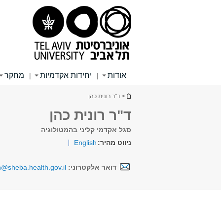
תוכן
תפריט
תפריט
עליון
ראשי
ראשי
אודות
יחידות אקדמיות
מחקר
|
|
הינך נמצא כאן
> ד"ר רונית כהן
ד"ר רונית כהן
סגל אקדמי קליני בהמטולוגיה
ניווט מהיר:
English
דואר אלקטרוני:
n@sheba.health.gov.il