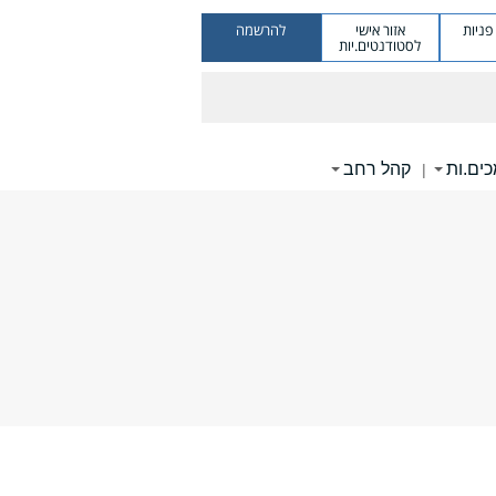
ניות
אזור אישי
להרשמה
לסטודנטים.יות
ים.ות
קהל רחב
|