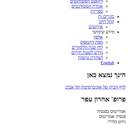
דקאנט הסטודנטים
אגודת הסטודנטים
ספריות
בוגרים.ות
קהל רחב
אירועים
מידע שימושי
אלפון
מפת הקמפוס
לוח שנת הלימודים
מידע לשעת חירום
הצהרת נגישות
English
הינך נמצא כאן
לדף הבית של אוניברסיטת תל אביב
פרופ' אהרון עפר
אמריטוס בפנסיה
פנסיה
אמריטוס
ניווט מהיר: