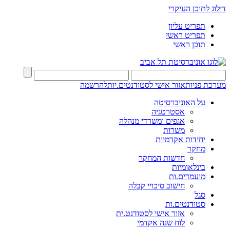
דילוג לתוכן העיקרי
תפריט עליון
תפריט ראשי
תוכן ראשי
מערכת פניות
אזור אישי לסטודנטים.יות
להרשמה
על האוניברסיטה
אסטרטגיה
אגפים ומשרדי מנהלה
משרות
יחידות אקדמיות
מחקר
חדשות המחקר
בינלאומיות
מועמדים.ות
חישוב סיכויי קבלה
סגל
סטודנטים.ות
אזור אישי לסטודנט.ית
לוח שנה אקדמי