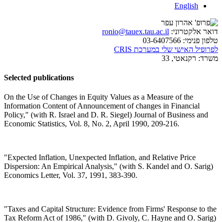
English
דואר אלקטרוני:
ronio@tauex.tau.ac.il
טלפון פנימי:
03-6407566
לפרופיל האישי שלי במערכת CRIS
משרד:
רקנאטי, 33
Selected publications
On the Use of Changes in Equity Values as a Measure of the
Information Content of Announcement of changes in Financial
Policy," (with R. Israel and D. R. Siegel) Journal of Business and
Economic Statistics, Vol. 8, No. 2, April 1990, 209-216.
"Expected Inflation, Unexpected Inflation, and Relative Price
Dispersion: An Empirical Analysis," (with S. Kandel and O. Sarig)
Economics Letter, Vol. 37, 1991, 383-390.
"Taxes and Capital Structure: Evidence from Firms' Response to the
Tax Reform Act of 1986," (with D. Givoly, C. Hayne and O. Sarig)