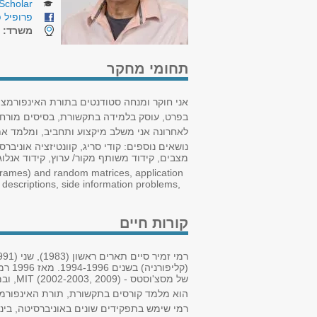
Scholar
פרופיל פ
משרד:
ה
תחומי מחקר
אני חוקר ומנחה סטודנטים בתורת האינפורמצי
בפרט, עוסק בלמידה בתקשורת, בסיסים מורחבים (frames) ומטריצות אקראיות, וישומים של תורת האינפורמציה בתקשורת ו
לאחרונה אני משלב מיקצוע ותחביב, ומלמד את 
נושאים נוספים: קודי סריג, קוונטיזציה אוני
מצבים, קידוד משותף מקור/ ערוץ, קידוד אנלו
frames) and random matrices, application
 descriptions, side information problems,
קורות חיים
(קלי
של מסצ'וסטס - MIT (2002-2003, 2009), ובמכון הטכנולוגי בציריך - ETH (2008).
הוא מלמד קורסים בתקשורת, תורת האינפורמציה
רמי שימש בתפקידים שונים באוניברסיטה, ביניהם ראש המגמה להנדסת חשמל