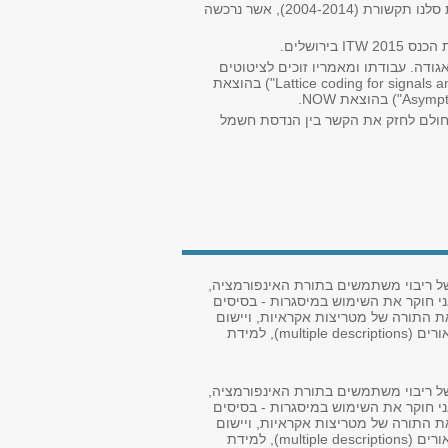
לאורך השנים הוא ייעץ בצבא ובתעשייה בעיקר בתחומי התקשורת (חברות אורכית, אקטליס), ושימש כמדען הראשי של חברת סלנו תקשורת (2004-2014), אשר נרכשה
רת האינפורמציה ובכנס השנתי של האגודה. עבודתו ומאמריו זוכים לציטוטים
רבים (כ-7000 ציטוטים בגוגל סקולאר). בשנת 2014 הוא פירסם ספר מקיף בנושא קודי סריג לאותות ורשתות ("Lattice coding for signals and networks") בהוצאת
 חולם לחזק את הקשר בין הנדסת חשמל
של ריבוי משתמשים בתורת האינפורמציה,
ני חוקר את השימוש במיסגרות - בסיסים
ת התורה של מטריצות אקראיות, ויישום
למיגוון בעיות: חישוב מבוזר (distributed computation), ריבוב משתמשים לא אורתוגונלי (NOMA), קידוד מקור עם ריבוי תיאורים (multiple descriptions), למידת
של ריבוי משתמשים בתורת האינפורמציה,
ני חוקר את השימוש במיסגרות - בסיסים
ת התורה של מטריצות אקראיות, ויישום
למיגוון בעיות: חישוב מבוזר (distributed computation), ריבוב משתמשים לא אורתוגונלי (NOMA), קידוד מקור עם ריבוי תיאורים (multiple descriptions), למידת