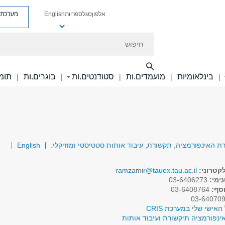
מערכת פ
אלפון
סגל
ספריות
English
חיפוש
בינלאומיות
מועמדים.ות
סטודנטים.ות
בוגרים.ות
תומכ
|
|
|
|
|
ת האינפורמציה, תקשורת, עיבוד אותות סטטיסטי ומוזיקלי.
English
קטרוני:
ramzamir@tauex.tau.ac.il
ימי:
03-6406273
וסף:
03-6408764
האישי שלי במערכת CRIS
ינפורמציה תיקשורת ועיבוד אותות