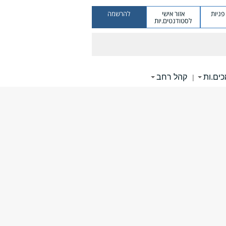
ניות
אזור אישי
להרשמה
לסטודנטים.יות
ים.ות
קהל רחב
|