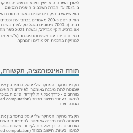
ב-2021 ע"י חברת השבבים היפנית רנסאנס.
הוא שימש בתפקידים שונים באגודת תורת האינפורמציה של IEEE (עורך, ראש הסניף בישראל, חבר הועד המנהל), ו
אוניברסיטת קיימברידג', ובשנת 2021 ספר מחקרי בנושא מיסגרות כקודים אנלוגיים ("Asymptotic frame theory for analog coding") בהוצאת NOW.
רמי תרם יחד עם משפחתו פסנתר (ע"ש אימו אס
למוזיקה בתכנית הלימודים והמחקר.
תורת האינפורמציה, תקשורת, ע
תקציר מחקר: המחקר שלי עוסק בתפר בין אינפ
שמנסה לתת מיבנה גאומטרי לפיתרונות האינפור
מורחבים - כדרך אנלוגית לקידוד ופיענוח בנ
מכונה, ועוד.
תקציר מחקר: המחקר שלי עוסק בתפר בין אינפ
שמנסה לתת מיבנה גאומטרי לפיתרונות האינפור
מורחבים - כדרך אנלוגית לקידוד ופיענוח בנ