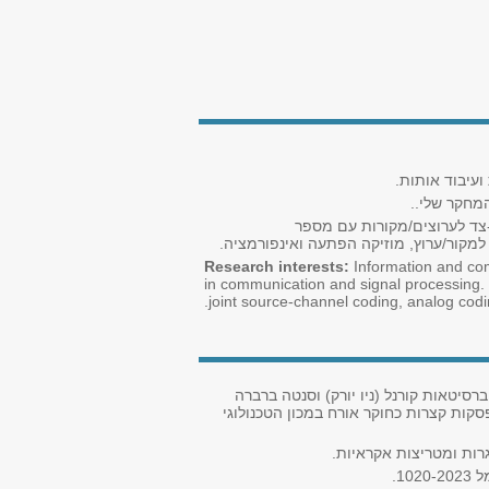
המחקר שלי..
ת-צד לערוצים/מקורות עם מספר
למקור/ערוץ, מוזיקה הפתעה ואינפורמציה.
Research interests:
Information and co
in communication and signal processing. A
joint source-channel coding, analog codin
ות בתר דוקטורט באוניברסיטאות קורנל (ניו יורק) וסנטה ברברה
אביב, עם הפסקות קצרות כחוקר אורח במכון הטכנולוגי
רות ומטריצות אקראיות.