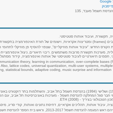
Google 
ייסבוק
נדסת חשמל מעבד, 135
ה, תקשורת, ועיבוד אותות סטטיסטי.
עיבוד אותות.
הקורס החדש: "עיבוד אותות מוזיקליים", שצפוי להוסיף פן מוזיקלי לתחומי 
ברסלית, מערכות תקשורת מרובות משתמשים. ריבוי תיאורים, ניצול אינפורמציי
גי, חסמים תיאורטיים לעיבוד סטטיסטי של אותות ואינפורמציה, קידוד מסתגל 
mmunication theory, learning in communication, over-complete bases (
lso, lattice codes, universal quantization, multi-user systems, multiple
g, statistical bounds, adaptive coding, music surprise and information.
רמי זמיר סיים תארים ראשון (1983), שני (1991) ושלישי (1994) בהנדסת חשמל בתל אביב, והשתלמ
פורניה) בשנים 1994-1996. מאז 1996 רמי חבר סגל המחלקה להנדסת חשמל - מערכות באוניברסיטת תל 
, עיבוד אותות, תהליכים אקראיים, דחיסת נתונים ואותות, קודי סריג, מיסג
 2013-2017, וראש בית הספר להנדסת חשמל 1020-2023.