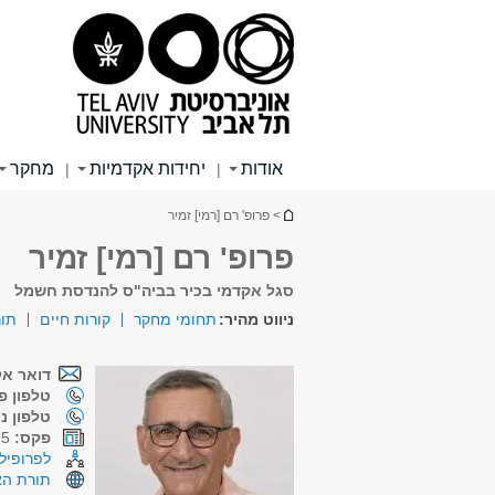
תוכן
תפריט
תפריט
עליון
ראשי
ראשי
אודות
יחידות אקדמיות
מחקר
|
|
הינך נמצא כאן
> פרופ' רם [רמי] זמיר
פרופ' רם [רמי] זמיר
סגל אקדמי בכיר בביה"ס להנדסת חשמל
ניווט מהיר:
תחומי מחקר
קורות חיים
תור
דואר אל
טלפון פנ
טלפון נ
פקס:
03-6407095
לפרופיל 
תורת הא