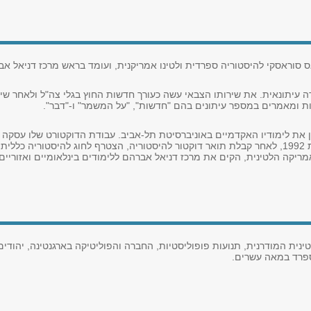
ס סוראסקי להיסטוריה ספרדית ולטינו אמריקנית, ועומד בראש מרכז דניאל אבר
ירה עיתונאית. את שירותו הצבאי עשה כעורך חדשות החוץ בגלי צה"ל ולאחר שיח
ן את לימודיו האקדמיים באוניברסיטת תל-אביב. עבודת הדוקטורט שלו עסקה ב
קה הלטינית, הקים את מרכז דניאל אברהם ללימודים בינלאומיים ואזוריים וכיהן כסג
טינית המודרנית, תנועות פופוליסטיות, החברה והפוליטיקה בארגנטינה, יהודי
ספרד במאה עשרים.