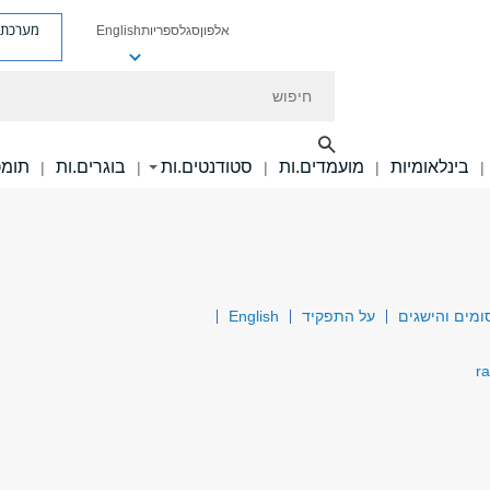
מערכת פ
אלפון
סגל
ספריות
English
חיפוש
בינלאומיות
מועמדים.ות
סטודנטים.ות
בוגרים.ות
תומכ
|
|
|
|
|
ומים והישגים
על התפקיד
English
r