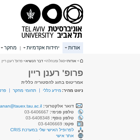
תוכן
תפריט
תפריט
עליון
ראשי
ראשי
אודות
יחידות אקדמיות
מחקר
|
הינך נמצא כאן
>
אודות
>
סגל ומנהלה
>
דבר הנשיא
> פרופ' רענן ריין
פרופ' רענן ריין
אמריטוס בחוג להסטוריה כללית
ניווט מהיר:
מידע כללי
תחומי מחקר
פרס
דואר אלקטרוני:
aanan@tauex.tau.ac.il
טלפון פנימי:
03-6406667
טלפון נוסף:
03-6408348
פקס:
03-6406669
לפרופיל האישי שלי במערכת CRIS
אתר אישי