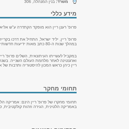
משרד:
בנין המנהלה, 306
מידע כללי
פרופ' רענן ריין הוא מופקד הקתדרה ע"ש אליא
פרופ' ריין, יליד ישראל, התחיל את דרכו בקרי
במהלך שנות ה-80 כתב מאות ידיעות חדשותיות ומאמרים במספר עיתונים בהם "חדשות", "על המשמר" ו-"דבר".
במקביל לעשייתו העיתונאית, השלים פרופ' ריי
ריין כיהן כראש המכון להיסטוריה ותרבות של אמרי
תחומי מחקר
תחומי מחקרו של פרופ' ריין הינם: אמריקה הל
באמריקה הלטינית, הגירה וזהות קולקטיבית, 