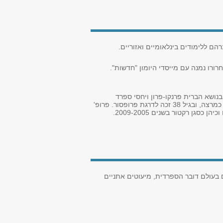
הם ללימודים בינלאומיים ואזוריים.
רורו נמנה עם מייסדי היומון "חדשות".
נושא הברית פרנקו-פרון ויחסי ספרד
וארגנטינה לאחר מלחמת העולם השנייה. בשנת 1992, לאחר קבלת תואר דוקטור להיסטוריה, הצטרף לחוג להיסטוריה כללית כמרצה, ובגיל 38 זכה לדרגת פרופסור. פרופ'
ן רקטור בשנים 2009-2005.
ם בעולם דובר הספרדית, מיעוטים אתניים