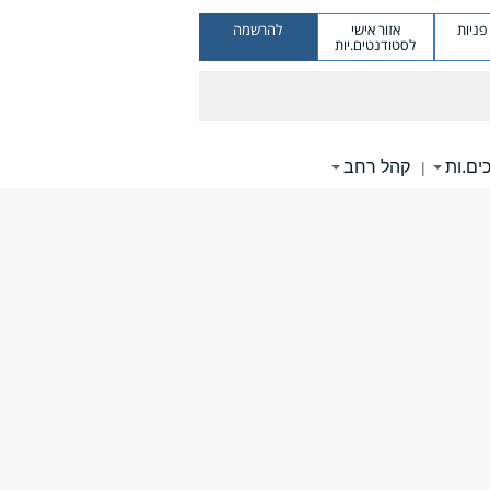
ניות
אזור אישי
להרשמה
לסטודנטים.יות
ים.ות
קהל רחב
|