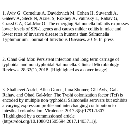
1. Aviv G, Cornelius A, Davidovich M, Cohen H, Suwandi A,
Galeev A, Steck N, Azriel S, Rokney A, Valinsky L, Rahav G,
Grassl GA, Gal-Mor O. The emerging Salmonella Infantis expresses
lower levels of SPI-1 genes and causes milder colitis in mice and
lower rates of invasive disease in humans than Salmonella
Typhimurium. Journal of Infectious Diseases. 2019. In-press.
2. Ohad Gal-Mor. Persistent infection and long-term carriage of
typhoidal and non-typhoidal Salmonella. Clinical Microbiology
Reviews. 28;32(1), 2018. [Highlighted as a cover image].
3. Shalhevet Azriel, Alina Goren, Inna Shomer, Gili Aviv, Galia
Rahav, and Ohad Gal-Mor. The Typhi colonization factor (Tcf) is
encoded by multiple non-typhoidal Salmonella serovars but exhibits
a varying expression profile and interchanging contribution to
intestinal colonization. Virulence. 2017 8(8):1791-1807.
[Highlighted by a commissioned article
(https://doi.org/10.1080/21505594.2017.1403711)].