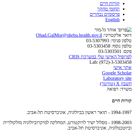
קורות חיים
תחומי מחקר
פרסומים נבחרים
English
דואר אלקטרוני:
Ohad.GalMor@sheba.health.gov.il
טלפון פנימי:
03-5307993
טלפון נוסף:
03-5303458
פקס:
03-5303501
לפרופיל האישי שלי במערכת CRIS
Lab:
(972)-3-5303458
אתר אישי
Google Scholar
Laboratory site
חשבון X (טוויטר)
משרד:
רפואה
קורות חיים
1994-1997 - תואר ראשון בביולוגיה, אוניברסיטת תל-אביב.
1998-2003 - מסלול ישיר לדוקטורט, המחלקה למיקרוביולוגיה מולקולרית
וביוטכנולוגיה, אוניברסיטת תל-אביב.