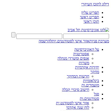
דילוג לתוכן העיקרי
תפריט עליון
תפריט ראשי
תוכן ראשי
מערכת פניות
אזור אישי לסטודנטים.יות
להרשמה
על האוניברסיטה
אסטרטגיה
אגפים ומשרדי מנהלה
משרות
יחידות אקדמיות
מחקר
חדשות המחקר
בינלאומיות
מועמדים.ות
חישוב סיכויי קבלה
סגל
סטודנטים.ות
אזור אישי לסטודנט.ית
לוח שנה אקדמי