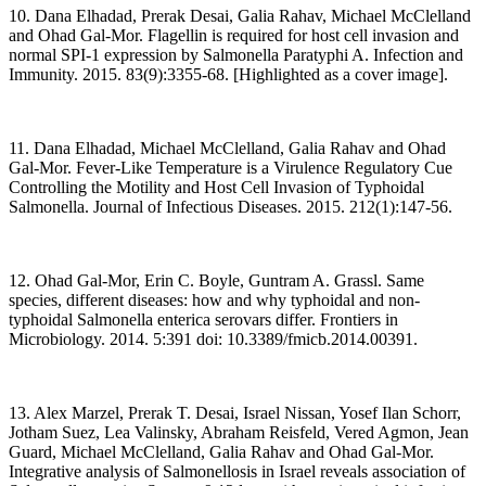
10. Dana Elhadad, Prerak Desai, Galia Rahav, Michael McClelland
and Ohad Gal-Mor. Flagellin is required for host cell invasion and
normal SPI-1 expression by Salmonella Paratyphi A. Infection and
Immunity. 2015. 83(9):3355-68. [Highlighted as a cover image].
11. Dana Elhadad, Michael McClelland, Galia Rahav and Ohad
Gal-Mor. Fever-Like Temperature is a Virulence Regulatory Cue
Controlling the Motility and Host Cell Invasion of Typhoidal
Salmonella. Journal of Infectious Diseases. 2015. 212(1):147-56.
12. Ohad Gal-Mor, Erin C. Boyle, Guntram A. Grassl. Same
species, different diseases: how and why typhoidal and non-
typhoidal Salmonella enterica serovars differ. Frontiers in
Microbiology. 2014. 5:391 doi: 10.3389/fmicb.2014.00391.
13. Alex Marzel, Prerak T. Desai, Israel Nissan, Yosef Ilan Schorr,
Jotham Suez, Lea Valinsky, Abraham Reisfeld, Vered Agmon, Jean
Guard, Michael McClelland, Galia Rahav and Ohad Gal-Mor.
Integrative analysis of Salmonellosis in Israel reveals association of