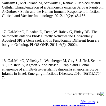
Valinsky L, McClelland M, Schwartz E, Rahav G. Molecular and
Cellular Characterization of a Salmonella enterica Serovar Paratyphi
A Outbreak Strain and the Human Immune Response to Infection.
Clinical and Vaccine Immunology. 2012. 19(2):146-156.
17. Gal-Mor O, Elhadad D, Deng W, Rahav G, Finlay BB. The
Salmonella enterica PhoP Directly Activates the Horizontally
Acquired SPI-2 Gene sseL and Is Functionally Different from a S.
bongori Ortholog. PLOS ONE. 2011. 6(5):e20024.
18. Gal-Mor O, Valinsky L, Weinberger M, Guy S, Jaffe J, Schorr
Y.I, Raisfeld A, Agmon V and Nissan I. Rapid and Clonal
emergence of a multi-drug-resistant Salmonella enterica serotype
Infantis in Israel. Emerging Infectious Diseases. 2010. 16(11):1754-
7.
מידע כללי