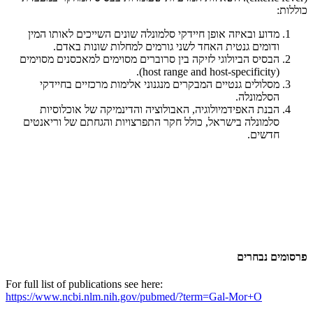
כוללות:
מדוע ובאיזה אופן חיידקי סלמונלה שונים השייכים לאותו המין
ודומים גנטית האחד לשני גורמים למחלות שונות באדם.
הבסיס הביולוגי לזיקה בין סרוברים מסוימים למאכסנים מסוימים
(host range and host-specificity).
מסלולים גנטיים המבקרים מנגנוני אלימות מרכזיים בחיידקי
הסלמונלה.
הבנת האפידמיולוגיה, האבולוציה והדינמיקה של אוכלוסיות
סלמונלה בישראל, כולל חקר התפרצויות והגחתם של וריאנטים
חדשים.
פרסומים נבחרים
For full list of publications see here:
https://www.ncbi.nlm.nih.gov/pubmed/?term=Gal-Mor+O