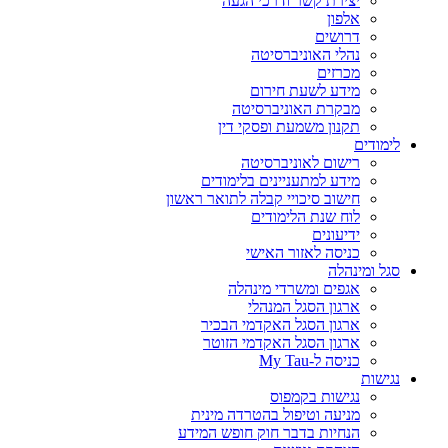
יצירת קשר ודרכי הגעה
אלפון
דרושים
נהלי האוניברסיטה
מכרזים
מידע לשעת חירום
מבקרת האוניברסיטה
תקנון משמעת ופסקי דין
לימודים
רישום לאוניברסיטה
מידע למתעניינים בלימודים
חישוב סיכויי קבלה לתואר ראשון
לוח שנת הלימודים
ידיעונים
כניסה לאזור האישי
סגל ומינהלה
אגפים ומשרדי מינהלה
ארגון הסגל המנהלי
ארגון הסגל האקדמי הבכיר
ארגון הסגל האקדמי הזוטר
כניסה ל-My Tau
נגישות
נגישות בקמפוס
מניעה וטיפול בהטרדה מינית
הנחיות בדבר חוק חופש המידע