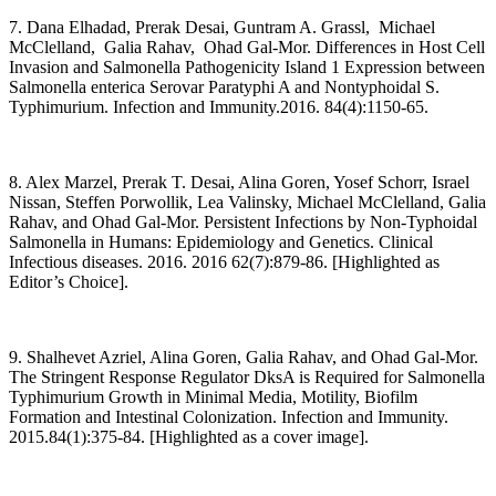
7. Dana Elhadad, Prerak Desai, Guntram A. Grassl, Michael
McClelland, Galia Rahav, Ohad Gal-Mor. Differences in Host Cell
Invasion and Salmonella Pathogenicity Island 1 Expression between
Salmonella enterica Serovar Paratyphi A and Nontyphoidal S.
Typhimurium. Infection and Immunity.2016. 84(4):1150-65.
8. Alex Marzel, Prerak T. Desai, Alina Goren, Yosef Schorr, Israel
Nissan, Steffen Porwollik, Lea Valinsky, Michael McClelland, Galia
Rahav, and Ohad Gal-Mor. Persistent Infections by Non-Typhoidal
Salmonella in Humans: Epidemiology and Genetics. Clinical
Infectious diseases. 2016. 2016 62(7):879-86. [Highlighted as
Editor’s Choice].
9. Shalhevet Azriel, Alina Goren, Galia Rahav, and Ohad Gal-Mor.
The Stringent Response Regulator DksA is Required for Salmonella
Typhimurium Growth in Minimal Media, Motility, Biofilm
Formation and Intestinal Colonization. Infection and Immunity.
2015.84(1):375-84. [Highlighted as a cover image].