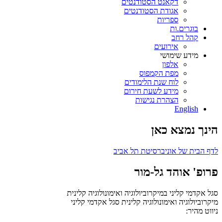
דקאנט הסטודנטים
אגודת הסטודנטים
ספריות
בוגרים.ות
קהל רחב
אירועים
מידע שימושי
אלפון
מפת הקמפוס
לוח שנת הלימודים
מידע לשעת חירום
הצהרת נגישות
English
הינך נמצא כאן
לדף הבית של אוניברסיטת תל אביב
פרופ' אוהד גל-מור
סגל אקדמי קליני במיקרוביולוגיה ואימונולוגיה קלינית
מיקרוביולוגיה ואימונולוגיה קלינית
סגל אקדמי קליני
ניווט מהיר: