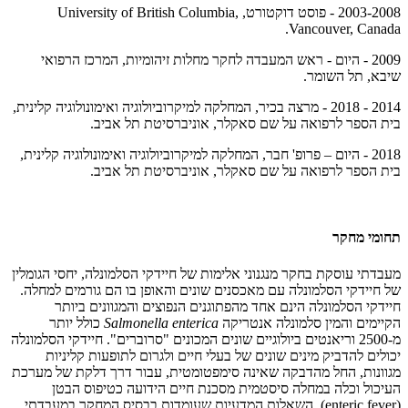
2003-2008 - פוסט דוקטורט,
University of British Columbia,
.
Vancouver, Canada
2009 - היום - ראש המעבדה לחקר מחלות זיהומיות, המרכז הרפואי
שיבא, תל השומר.
2014 -
2018
- מרצה בכיר, המחלקה למיקרוביולוגיה ואימונולוגיה קלינית,
בית הספר לרפואה על שם סאקלר, אוניברסיטת תל אביב.
2018 - היום – פרופ' חבר, המחלקה למיקרוביולוגיה ואימונולוגיה קלינית,
בית הספר לרפואה על שם סאקלר, אוניברסיטת תל אביב.
תחומי מחקר
מעבדתי עוסקת בחקר מנגנוני אלימות של חיידקי הסלמונלה, יחסי הגומלין
של חיידקי הסלמונלה עם מאכסנים שונים והאופן בו הם גורמים למחלה.
חיידקי הסלמונלה הינם אחד מהפתוגנים הנפוצים והמגוונים ביותר
הקיימים והמין סלמונלה אנטריקה
enterica
Salmonella
כולל יותר
מ-2500 וריאנטים ביולוגיים שונים המכונים "סרוברים". חיידקי הסלמונלה
יכולים להדביק מינים שונים של בעלי חיים ולגרום לתופעות קליניות
מגוונות, החל מהדבקה שאינה סימפטומטית, עבור דרך דלקת של מערכת
העיכול וכלה במחלה סיסטמית מסכנת חיים הידועה כטיפוס הבטן
(enteric fever). השאלות המדעיות שעומדות בבסיס המחקר במעבדתי