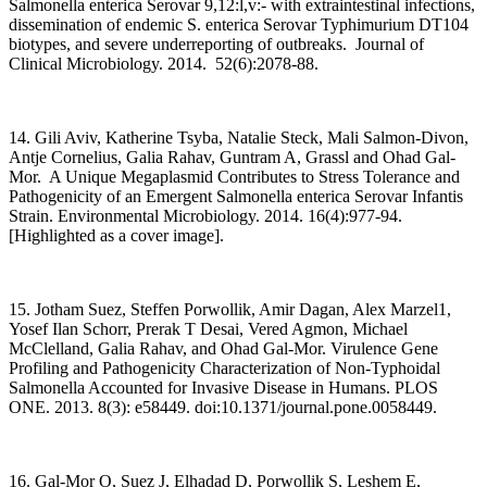
Salmonella enterica Serovar 9,12:l,v:- with extraintestinal infections,
dissemination of endemic S. enterica Serovar Typhimurium DT104
biotypes, and severe underreporting of outbreaks. Journal of
Clinical Microbiology. 2014. 52(6):2078-88.
14. Gili Aviv, Katherine Tsyba, Natalie Steck, Mali Salmon-Divon,
Antje Cornelius, Galia Rahav, Guntram A, Grassl and Ohad Gal-
Mor. A Unique Megaplasmid Contributes to Stress Tolerance and
Pathogenicity of an Emergent Salmonella enterica Serovar Infantis
Strain. Environmental Microbiology. 2014. 16(4):977-94.
[Highlighted as a cover image].
15. Jotham Suez, Steffen Porwollik, Amir Dagan, Alex Marzel1,
Yosef Ilan Schorr, Prerak T Desai, Vered Agmon, Michael
McClelland, Galia Rahav, and Ohad Gal-Mor. Virulence Gene
Profiling and Pathogenicity Characterization of Non-Typhoidal
Salmonella Accounted for Invasive Disease in Humans. PLOS
ONE. 2013. 8(3): e58449. doi:10.1371/journal.pone.0058449.
16. Gal-Mor O, Suez J, Elhadad D, Porwollik S, Leshem E,