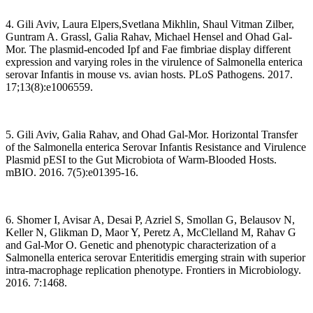
4. Gili Aviv, Laura Elpers,Svetlana Mikhlin, Shaul Vitman Zilber,
Guntram A. Grassl, Galia Rahav, Michael Hensel and Ohad Gal-
Mor. The plasmid-encoded Ipf and Fae fimbriae display different
expression and varying roles in the virulence of Salmonella enterica
serovar Infantis in mouse vs. avian hosts. PLoS Pathogens. 2017.
17;13(8):e1006559.
5. Gili Aviv, Galia Rahav, and Ohad Gal-Mor. Horizontal Transfer
of the Salmonella enterica Serovar Infantis Resistance and Virulence
Plasmid pESI to the Gut Microbiota of Warm-Blooded Hosts.
mBIO. 2016. 7(5):e01395-16.
6. Shomer I, Avisar A, Desai P, Azriel S, Smollan G, Belausov N,
Keller N, Glikman D, Maor Y, Peretz A, McClelland M, Rahav G
and Gal-Mor O. Genetic and phenotypic characterization of a
Salmonella enterica serovar Enteritidis emerging strain with superior
intra-macrophage replication phenotype. Frontiers in Microbiology.
2016. 7:1468.