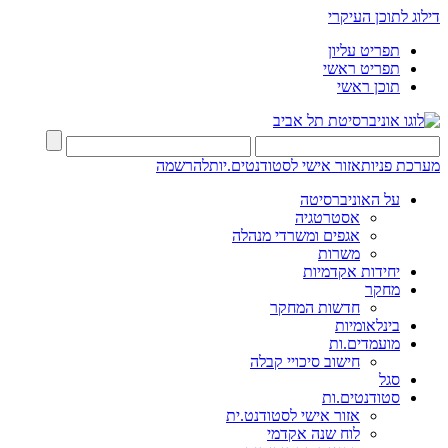
דילוג לתוכן העיקרי
תפריט עליון
תפריט ראשי
תוכן ראשי
מערכת פניות
אזור אישי לסטודנטים.יות
להרשמה
על האוניברסיטה
אסטרטגיה
אגפים ומשרדי מנהלה
משרות
יחידות אקדמיות
מחקר
חדשות המחקר
בינלאומיות
מועמדים.ות
חישוב סיכויי קבלה
סגל
סטודנטים.ות
אזור אישי לסטודנט.ית
לוח שנה אקדמי