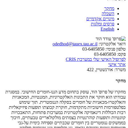
מחקר
השכלה
מינויים אקדמיים
פרסים ומלגות
English
דואר אלקטרוני:
odedhod@tauex.tau.ac.il
טלפון פנימי:
03-6405850
פקס:
03-6405850
לפרופיל האישי שלי במערכת CRIS
אתר אישי
משרד:
אורנשטיין, 422
מחקר
מחקרו של פרופ' הוד, עוסק בתחום מדע הננו-חומרים החישובי. במסגרת
עבודתו הוא חוקר את התכונות האלקטרוניות, המגנטיות, המכאניות
והאלקטרו-מכאניות של חומרים בסקלה הננומטרית. תוך שימוש
בפלטפורמות חישוביות מתקדמות, חוקרת קבוצתו תופעות פיזיקאליות
רבות הכוללות דינאמיקה אלקטרונית במערכות פתוחות, התאבכויות
קוונטיות ותופעות קוהרנטיות בצמתים מולקולאריים טבעתיים, חיכוך
בממשקים ננומטריים בין חומרים שכבתיים וספיחה כימית על-גבי
משטחים שונים וביניהם גראפן, ננו-יהלומים וננו-צינוריות סיליקון