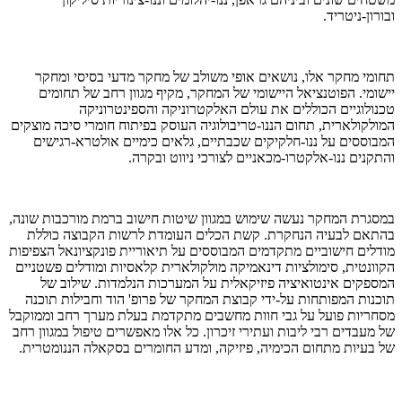
ובורון-ניטריד.
תחומי מחקר אלו, נושאים אופי משולב של מחקר מדעי בסיסי ומחקר
יישומי. הפוטנציאל היישומי של המחקר, מקיף מגוון רחב של תחומים
טכנולוגיים הכוללים את עולם האלקטרוניקה והספינטרוניקה
המולקולארית, תחום הננו-טריבולוגיה העוסק בפיתוח חומרי סיכה מוצקים
המבוססים על ננו-חלקיקים שכבתיים, גלאים כימיים אולטרא-רגישים
והתקנים ננו-אלקטרו-מכאניים לצורכי ניווט ובקרה.
במסגרת המחקר נעשה שימוש במגוון שיטות חישוב ברמת מורכבות שונה,
בהתאם לבעיה הנחקרת. קשת הכלים העומדת לרשות הקבוצה כוללת
מודלים חישוביים מתקדמים המבוססים על תיאוריית פונקציונאל הצפיפות
הקוונטית, סימולציות דינאמיקה מולקולארית קלאסיות ומודלים פשטניים
המספקים אינטואיציה פיזיקאלית על המערכות הנלמדות. שילוב של
תוכנות המפותחות על-ידי קבוצת המחקר של פרופ' הוד וחבילות תוכנה
מסחריות פועל על גבי חוות מחשבים מתקדמת בעלת מערך רחב וממוקבל
של מעבדים רבי ליבות ועתירי זיכרון. כל אלו מאפשרים טיפול במגוון רחב
של בעיות מתחום הכימיה, פיזיקה, ומדע החומרים בסקאלה הננומטרית.