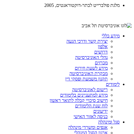
מלגת פולברייט לבתר-דוקטוראנטים, 2005
מידע כללי
יצירת קשר ודרכי הגעה
אלפון
דרושים
נהלי האוניברסיטה
מכרזים
מידע לשעת חירום
מבקרת האוניברסיטה
תקנון משמעת ופסקי דין
לימודים
רישום לאוניברסיטה
מידע למתעניינים בלימודים
חישוב סיכויי קבלה לתואר ראשון
לוח שנת הלימודים
ידיעונים
כניסה לאזור האישי
סגל ומינהלה
אגפים ומשרדי מינהלה
ארגון הסגל המנהלי