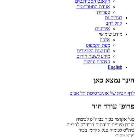
דקאנט הסטודנטים
אגודת הסטודנטים
ספריות
בוגרים.ות
קהל רחב
אירועים
מידע שימושי
אלפון
מפת הקמפוס
לוח שנת הלימודים
מידע לשעת חירום
הצהרת נגישות
English
הינך נמצא כאן
לדף הבית של אוניברסיטת תל אביב
פרופ' עודד הוד
סגל אקדמי בכיר בביה"ס לכימיה
ועדת מינויים יחידתית בביה"ס לכימיה
ביה"ס לכימיה
סגל אקדמי בכיר
ניווט מהיר: