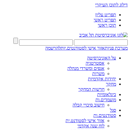
דילוג לתוכן העיקרי
תפריט עליון
תפריט ראשי
תוכן ראשי
מערכת פניות
אזור אישי לסטודנטים.יות
להרשמה
על האוניברסיטה
אסטרטגיה
אגפים ומשרדי מנהלה
משרות
יחידות אקדמיות
מחקר
חדשות המחקר
בינלאומיות
מועמדים.ות
חישוב סיכויי קבלה
סגל
סטודנטים.ות
אזור אישי לסטודנט.ית
לוח שנה אקדמי