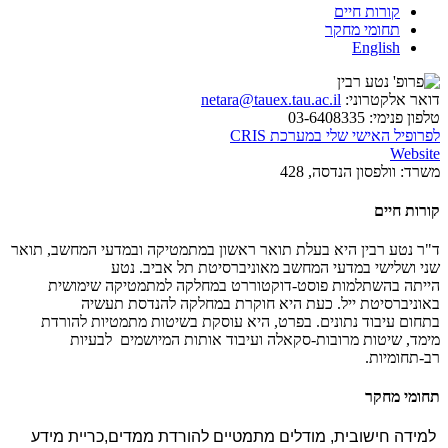
קורות חיים
תחומי מחקר
English
דואר אלקטרוני:
netara@tauex.tau.ac.il
טלפון פנימי:
03-6408335
לפרופיל האישי שלי במערכת CRIS
Website
משרד:
וולפסון הנדסה, 428
קורות חיים
ד"ר נטע רבין היא בעלת תואר ראשון במתמטיקה ובמדעי המחשב, תואר
שני ושלישי במדעי המחשב מאוניברסיטת תל אביב. נטע
הייתה בהשתלמות פוסט-דוקטוררט במחלקה למתמטיקה שימושית
באוניברסיטת ייל. כעת היא חוקרת במחלקה להנדסת תעשיה
בתחום עיבוד נתונים. בפרט, היא עוסקת בשיטות מתמטיות להורדת
מימד, שיטות מרובות-סקאלה ועיבוד אותות המיושמים לבעיות
רב-תחומיות.
תחומי מחקר
למידה חישובית, מודלים מתמטיים להורדת ממדים,כריית מידע