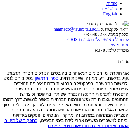
אודות
פרסומים
English
דואר אלקטרוני:
naamaco@tauex.tau.ac.il
טלפון פנימי:
03-6407278
לפרופיל האישי שלי במערכת CRIS
אתר אישי
משרד:
גילמן, 378א
אודות
אני חוקרת ימי הביניים המאוחרים בהיבטים הכורכים חברה, תרבות,
גוף, בריאות, ידע, אמונה ושייכות דתית.
ספרי הראשון
עסק ביחס לנפש
ולרגשות במחשבה ובפרקטיקה הרפואית בדרום אירופה הנוצרית.
עניינו אותי במיוחד החיבורים וההשפעות ההדדיות בין המחשבה
הרפואית לתפיסות החטא והכפרה שפותחו בתקופה וכיצד שני
התחומים עצבו תורת נפש ונורמות חברתיות באשר לרגשות. דרך דמותו
וכתיבתו של הרופא המומר חואן מאביניון פניתי לעסוק בקסטיליה בסוף
המאה ה-14 ובתרבות הבריאות והרפואה ותפקידה בעיצוב החברה
הנוצרית המתהווה במרחב זה. מחקריי הנוכחיים עוסקים בעדויות
וביחס למשברים נפשיים אחרי לידה בימי הביניים, ו
בתפקיד של תקווה,
אמונה ואמון במערכת הבריאות הימי ביניימית
.