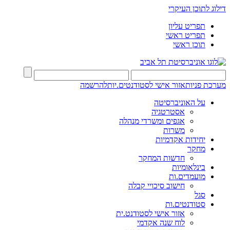
דילוג לתוכן העיקרי
תפריט עליון
תפריט ראשי
תוכן ראשי
מערכת פניות
אזור אישי לסטודנטים.יות
להרשמה
על האוניברסיטה
אסטרטגיה
אגפים ומשרדי מנהלה
משרות
יחידות אקדמיות
מחקר
חדשות המחקר
בינלאומיות
מועמדים.ות
חישוב סיכויי קבלה
סגל
סטודנטים.ות
אזור אישי לסטודנט.ית
לוח שנה אקדמי