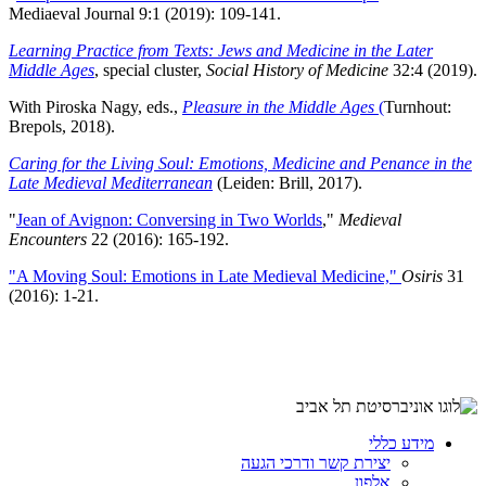
Mediaeval Journal 9:1 (2019): 109-141.
Learning Practice from Texts: Jews and Medicine in the Later
Middle Ages
, special cluster,
Social History of Medicine
32:4 (2019).
With Piroska Nagy, eds.,
Pleasure in the Middle Ages
(
Turnhout:
Brepols, 2018).
Caring for the Living Soul: Emotions, Medicine and Penance in the
Late Medieval Mediterranean
(Leiden: Brill, 2017).
"
Jean of Avignon: Conversing in Two Worlds
,"
Medieval
Encounters
22 (2016): 165-192.
"A Moving Soul: Emotions in Late Medieval Medicine,"
Osiris
31
(2016): 1-21.
מידע כללי
יצירת קשר ודרכי הגעה
אלפון