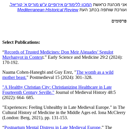
אני מכהנת כראשת
המכון ללימודים אירופיים ע"ש מוריס א' קוריאל
,
ועורכת שותפה בכתב העת
Mediterranean Historical Review
פרסומים
Select Publications:
“
Records of Trusted Medicines: Don Meir Alguades’ Segulot
Muvḥanyot in Contex
t.” Early Science and Medicine 29:2 (2024):
170-192.
Naama Cohen-Hanegbi and Guy Erez, "
The womb as a wild
mother beast.
" Postmedieval 15 (2024): 301–328.
"A Healthy Christian City: Christianizing Healthcare in Late
Fourteenth Century Seville."
Journal of Medieval History 48:5
(2022): 664- 685.
"Experiences: Feeling Unhealthy in Late Medieval Europe." in The
Cultural History of Medicine in the Middle Ages ed. Iona McCleery
(London: Berg, 2021), pp. 131-153.
“
Postpartum Mental Distress in Late Medieval Europe
.” The