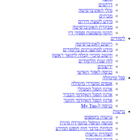
דרושים
נהלי האוניברסיטה
מכרזים
מידע לשעת חירום
מבקרת האוניברסיטה
תקנון משמעת ופסקי דין
לימודים
רישום לאוניברסיטה
מידע למתעניינים בלימודים
חישוב סיכויי קבלה לתואר ראשון
לוח שנת הלימודים
ידיעונים
כניסה לאזור האישי
סגל ומינהלה
אגפים ומשרדי מינהלה
ארגון הסגל המנהלי
ארגון הסגל האקדמי הבכיר
ארגון הסגל האקדמי הזוטר
כניסה ל-My Tau
נגישות
נגישות בקמפוס
מניעה וטיפול בהטרדה מינית
הנחיות בדבר חוק חופש המידע
הצהרת נגישות
הגנת הפרטיות