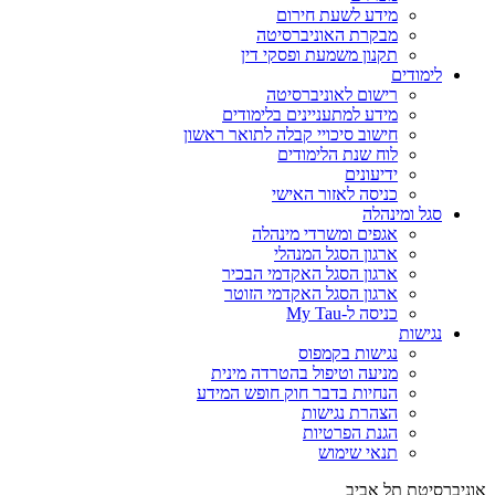
מידע לשעת חירום
מבקרת האוניברסיטה
תקנון משמעת ופסקי דין
לימודים
רישום לאוניברסיטה
מידע למתעניינים בלימודים
חישוב סיכויי קבלה לתואר ראשון
לוח שנת הלימודים
ידיעונים
כניסה לאזור האישי
סגל ומינהלה
אגפים ומשרדי מינהלה
ארגון הסגל המנהלי
ארגון הסגל האקדמי הבכיר
ארגון הסגל האקדמי הזוטר
כניסה ל-My Tau
נגישות
נגישות בקמפוס
מניעה וטיפול בהטרדה מינית
הנחיות בדבר חוק חופש המידע
הצהרת נגישות
הגנת הפרטיות
תנאי שימוש
אוניברסיטת תל אביב