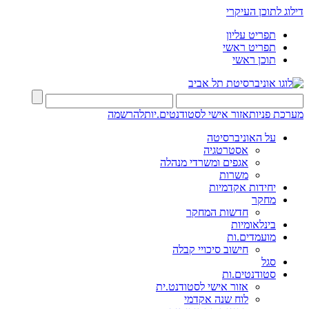
דילוג לתוכן העיקרי
תפריט עליון
תפריט ראשי
תוכן ראשי
מערכת פניות
אזור אישי לסטודנטים.יות
להרשמה
על האוניברסיטה
אסטרטגיה
אגפים ומשרדי מנהלה
משרות
יחידות אקדמיות
מחקר
חדשות המחקר
בינלאומיות
מועמדים.ות
חישוב סיכויי קבלה
סגל
סטודנטים.ות
אזור אישי לסטודנט.ית
לוח שנה אקדמי