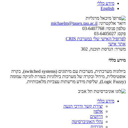
מידע כללי
English
דואר אלקטרוני:
michaelm@tauex.tau.ac.il
טלפון פנימי:
03-6407768
פקס:
03-6405027
לפרופיל האישי שלי במערכת CRIS
אתר אישי
משרד:
הנדסת תוכנה, 302
מידע כללי
ביולוגיה מערכתית, מערכות עם מיתוגים (
switched systems
), בקרה
אופטימלית, מידול ובקרה של מערכות ביולוגיות בעזרת לוגיקה עמומה
(
Fuzzy
Logic
), שליפת מידע מרשתות עצביות מלאכותיות.
מידע כללי
יצירת קשר ודרכי הגעה
אלפון
דרושים
נהלי האוניברסיטה
מכרזים