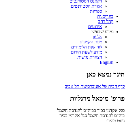
דקאנט הסטודנטים
אגודת הסטודנטים
ספריות
בוגרים.ות
קהל רחב
אירועים
מידע שימושי
אלפון
מפת הקמפוס
לוח שנת הלימודים
מידע לשעת חירום
הצהרת נגישות
English
הינך נמצא כאן
לדף הבית של אוניברסיטת תל אביב
פרופ' מיכאל מרגליות
סגל אקדמי בכיר בביה"ס להנדסת חשמל
ביה"ס להנדסת חשמל
סגל אקדמי בכיר
ניווט מהיר: