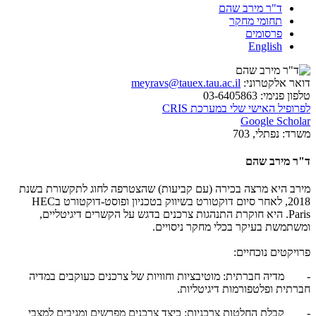
ד"ר מירב שהם
תחומי מחקר
פרסומים
English
דואר אלקטרוני:
meyravs@tauex.tau.ac.il
טלפון פנימי:
03-6405863
לפרופיל האישי שלי במערכת CRIS
Google Scholar
משרד:
נפתלי, 703
ד"ר מירב שהם
מירב היא מרצה בכירה (עם קביעות) שהצטרפה לחוג לתקשורת בשנת
2018, לאחר סיום דוקטורט בשיווק בטכניון ופוסט-דוקטורט בHEC
Paris. היא חוקרת התנהגות צרכנים בדגש על הקשרים דיגיטליים,
ומשתמשת בעיקר בכלי מחקר ניסויים.
​פרויקטים נוכחיים:
- מדיה חברתית: מוטיבציות וחוויות של צרכנים כעוקבים במדיה
חברתית ופלטפורמות דיגיטליות.
- קבלת החלטות צרכניות: כיצד צרכנים מפרשים ומגיבים למצבי