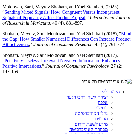
Moldovan, Sarit, Meyrav Shoham, and Yael Steinhart, (2023)
“
Sending Mixed Signals: How Congruent Versus Incongruent
Signals of Popularity Affect Product Appeal
,”
International Journal
of Research in Marketing,
40 (4), 881-897.
Shoham, Meyrav, Sarit Moldovan, and Yael Steinhart (2018), "
Mind
the Gap: How Smaller Numerical Differences Can Increase Product
Attractiveness
,"
Journal of Consumer Research,
45
(4), 761-774.
Shoham, Meyrav, Sarit Moldovan, and Yael Steinhart (2017),
"
Positively Useless: Irrelevant Negative Information Enhances
Positive Impressions
,”
Journal of Consumer Psychology,
27 (2),
147-159.
מידע כללי
יצירת קשר ודרכי הגעה
אלפון
דרושים
נהלי האוניברסיטה
מכרזים
מידע לשעת חירום
מבקרת האוניברסיטה