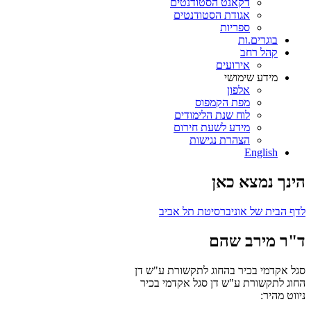
דקאנט הסטודנטים
אגודת הסטודנטים
ספריות
בוגרים.ות
קהל רחב
אירועים
מידע שימושי
אלפון
מפת הקמפוס
לוח שנת הלימודים
מידע לשעת חירום
הצהרת נגישות
English
הינך נמצא כאן
לדף הבית של אוניברסיטת תל אביב
ד"ר מירב שהם
סגל אקדמי בכיר בהחוג לתקשורת ע"ש דן
החוג לתקשורת ע"ש דן
סגל אקדמי בכיר
ניווט מהיר: