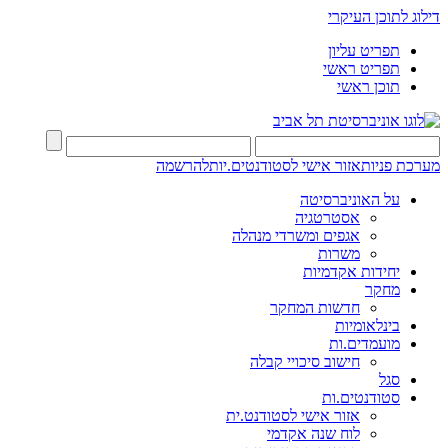
דילוג לתוכן העיקרי
תפריט עליון
תפריט ראשי
תוכן ראשי
מערכת פניות
אזור אישי לסטודנטים.יות
להרשמה
על האוניברסיטה
אסטרטגיה
אגפים ומשרדי מנהלה
משרות
יחידות אקדמיות
מחקר
חדשות המחקר
בינלאומיות
מועמדים.ות
חישוב סיכויי קבלה
סגל
סטודנטים.ות
אזור אישי לסטודנט.ית
לוח שנה אקדמי