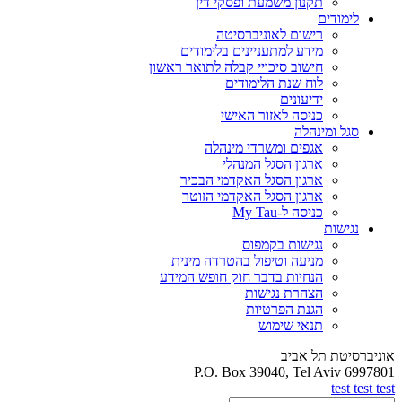
תקנון משמעת ופסקי דין
לימודים
רישום לאוניברסיטה
מידע למתעניינים בלימודים
חישוב סיכויי קבלה לתואר ראשון
לוח שנת הלימודים
ידיעונים
כניסה לאזור האישי
סגל ומינהלה
אגפים ומשרדי מינהלה
ארגון הסגל המנהלי
ארגון הסגל האקדמי הבכיר
ארגון הסגל האקדמי הזוטר
כניסה ל-My Tau
נגישות
נגישות בקמפוס
מניעה וטיפול בהטרדה מינית
הנחיות בדבר חוק חופש המידע
הצהרת נגישות
הגנת הפרטיות
תנאי שימוש
אוניברסיטת תל אביב
P.O. Box 39040, Tel Aviv 6997801
test test test