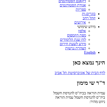
דקאנט הסטודנטים
אגודת הסטודנטים
ספריות
בוגרים.ות
קהל רחב
אירועים
מידע שימושי
אלפון
מפת הקמפוס
לוח שנת הלימודים
מידע לשעת חירום
הצהרת נגישות
English
הינך נמצא כאן
לדף הבית של אוניברסיטת תל אביב
ד"ר שי מימון
עמית הוראה בביה"ס להנדסת חשמל
ביה"ס להנדסת חשמל
עמית הוראה
ניווט מהיר: