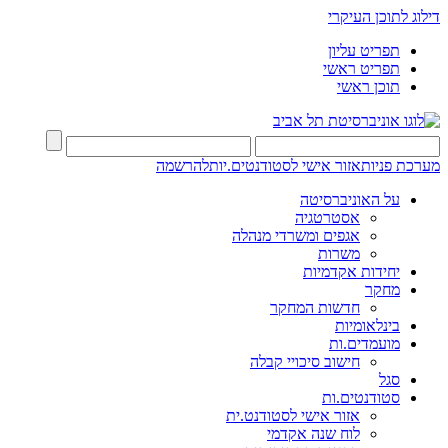
דילוג לתוכן העיקרי
תפריט עליון
תפריט ראשי
תוכן ראשי
מערכת פניות
אזור אישי לסטודנטים.יות
להרשמה
על האוניברסיטה
אסטרטגיה
אגפים ומשרדי מנהלה
משרות
יחידות אקדמיות
מחקר
חדשות המחקר
בינלאומיות
מועמדים.ות
חישוב סיכויי קבלה
סגל
סטודנטים.ות
אזור אישי לסטודנט.ית
לוח שנה אקדמי