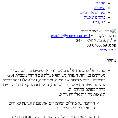
מחקר
השכלה
מינויים אקדמיים
פרסים ומלגות
English
דואר אלקטרוני:
mardor@tauex.tau.ac.il
טלפון פנימי:
03-6407417
פקס:
03-6406369
אתר אישי
מחקר
מחקר של התכונות של גרעינים רדיו-אקטיביים נדירים, עשירי
ניטרונים במיוחד, הנערך בשיתוף פעולה עם חוקרי מעבדת GSI
בגרמניה, וכולל מדידות של מסות, זמני חיים, Q-values והסתברויות
לפליטת ניטרונים מושהים, בשיטות, הכלים והמתקנים המתקדמים
ביותר בעולם בתחום זה.
תוצאות מדידות אלו חיוניות ל:
הרחבה של מודלים המתארים את מבנה הגרעין לאזורים
הרחוקים מעמק היציבות
חקר אסטרו-פיסיקאלי של הסינתזה של יסודות כבדים