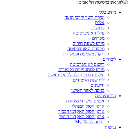
מידע כללי
יצירת קשר ודרכי הגעה
אלפון
דרושים
נהלי האוניברסיטה
מכרזים
מידע לשעת חירום
מבקרת האוניברסיטה
תקנון משמעת ופסקי דין
לימודים
רישום לאוניברסיטה
מידע למתעניינים בלימודים
חישוב סיכויי קבלה לתואר ראשון
לוח שנת הלימודים
ידיעונים
כניסה לאזור האישי
סגל ומינהלה
אגפים ומשרדי מינהלה
ארגון הסגל המנהלי
ארגון הסגל האקדמי הבכיר
ארגון הסגל האקדמי הזוטר
כניסה ל-My Tau
נגישות