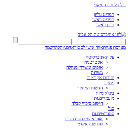
דילוג לתוכן העיקרי
תפריט עליון
תפריט ראשי
תוכן ראשי
מערכת פניות
אזור אישי לסטודנטים.יות
להרשמה
על האוניברסיטה
אסטרטגיה
אגפים ומשרדי מנהלה
משרות
יחידות אקדמיות
מחקר
חדשות המחקר
בינלאומיות
מועמדים.ות
חישוב סיכויי קבלה
סגל
סטודנטים.ות
אזור אישי לסטודנט.ית
לוח שנה אקדמי