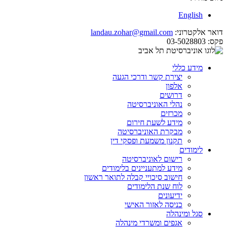
English
דואר אלקטרוני:
landau.zohar@gmail.com
פקס:
03-5028803
מידע כללי
יצירת קשר ודרכי הגעה
אלפון
דרושים
נהלי האוניברסיטה
מכרזים
מידע לשעת חירום
מבקרת האוניברסיטה
תקנון משמעת ופסקי דין
לימודים
רישום לאוניברסיטה
מידע למתעניינים בלימודים
חישוב סיכויי קבלה לתואר ראשון
לוח שנת הלימודים
ידיעונים
כניסה לאזור האישי
סגל ומינהלה
אגפים ומשרדי מינהלה