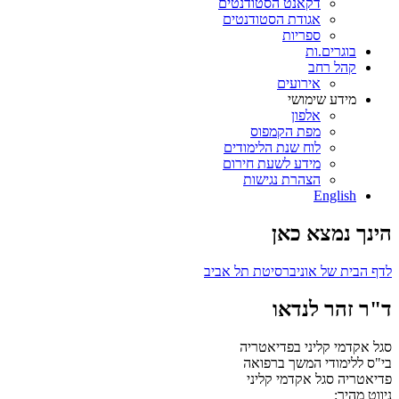
דקאנט הסטודנטים
אגודת הסטודנטים
ספריות
בוגרים.ות
קהל רחב
אירועים
מידע שימושי
אלפון
מפת הקמפוס
לוח שנת הלימודים
מידע לשעת חירום
הצהרת נגישות
English
הינך נמצא כאן
לדף הבית של אוניברסיטת תל אביב
ד"ר זהר לנדאו
סגל אקדמי קליני בפדיאטריה
בי"ס ללימודי המשך ברפואה
פדיאטריה
סגל אקדמי קליני
ניווט מהיר: