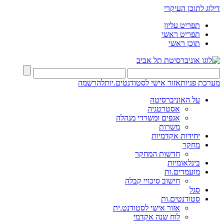
דילוג לתוכן העיקרי
תפריט עליון
תפריט ראשי
תוכן ראשי
מערכת פניות
אזור אישי לסטודנטים.יות
להרשמה
על האוניברסיטה
אסטרטגיה
אגפים ומשרדי מנהלה
משרות
יחידות אקדמיות
מחקר
חדשות המחקר
בינלאומיות
מועמדים.ות
חישוב סיכויי קבלה
סגל
סטודנטים.ות
אזור אישי לסטודנט.ית
לוח שנה אקדמי