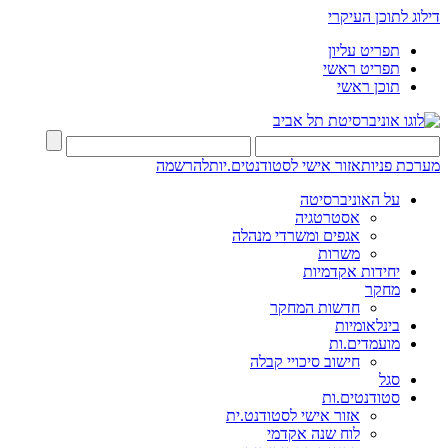
דילוג לתוכן העיקרי
תפריט עליון
תפריט ראשי
תוכן ראשי
מערכת פניות
אזור אישי לסטודנטים.יות
להרשמה
על האוניברסיטה
אסטרטגיה
אגפים ומשרדי מנהלה
משרות
יחידות אקדמיות
מחקר
חדשות המחקר
בינלאומיות
מועמדים.ות
חישוב סיכויי קבלה
סגל
סטודנטים.ות
אזור אישי לסטודנט.ית
לוח שנה אקדמי