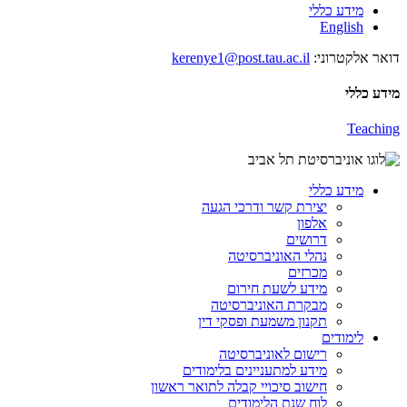
מידע כללי
English
דואר אלקטרוני:
kerenye1@post.tau.ac.il
מידע כללי
Teaching
מידע כללי
יצירת קשר ודרכי הגעה
אלפון
דרושים
נהלי האוניברסיטה
מכרזים
מידע לשעת חירום
מבקרת האוניברסיטה
תקנון משמעת ופסקי דין
לימודים
רישום לאוניברסיטה
מידע למתעניינים בלימודים
חישוב סיכויי קבלה לתואר ראשון
לוח שנת הלימודים