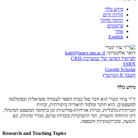
מידע כללי
קורות חיים
תחומי מחקר
פרסומים
אחר
English
דואר אלקטרוני:
katri@tauex.tau.ac.il
לפרופיל האישי שלי במערכת CRIS
SSRN
Google Scholar
חשבון X (טוויטר)
מידע כללי
ד"ר עידו קטרי הוא חבר סגל בבית הספר לעבודה סוציאלית ובפקולטה
למשפטים. הוא חוקר ומלמד תיאוריה ביקורתית, זכויות
חברתיות-כלכליות, זכויות אזרחיות-פוליטיות וכן בתחומי המשפט המינהלי,
דיני הרווחה והשוויון, תוך התמקדות בזכויות טרנס, מגדר ומיניות, גזע
והגזעה, סובייקטיביות והכפפה.
Research and Teaching Topics