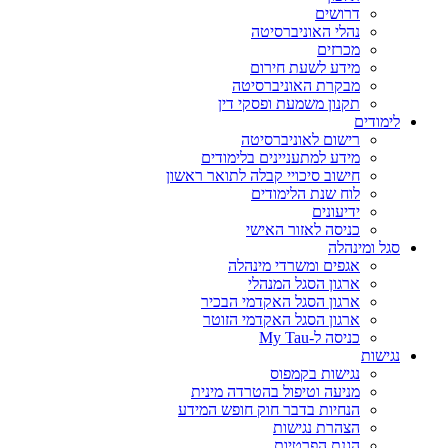
דרושים
נהלי האוניברסיטה
מכרזים
מידע לשעת חירום
מבקרת האוניברסיטה
תקנון משמעת ופסקי דין
לימודים
רישום לאוניברסיטה
מידע למתעניינים בלימודים
חישוב סיכויי קבלה לתואר ראשון
לוח שנת הלימודים
ידיעונים
כניסה לאזור האישי
סגל ומינהלה
אגפים ומשרדי מינהלה
ארגון הסגל המנהלי
ארגון הסגל האקדמי הבכיר
ארגון הסגל האקדמי הזוטר
כניסה ל-My Tau
נגישות
נגישות בקמפוס
מניעה וטיפול בהטרדה מינית
הנחיות בדבר חוק חופש המידע
הצהרת נגישות
הגנת הפרטיות