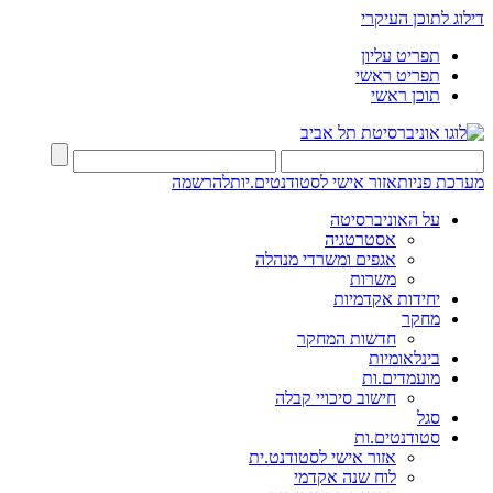
דילוג לתוכן העיקרי
תפריט עליון
תפריט ראשי
תוכן ראשי
מערכת פניות
אזור אישי לסטודנטים.יות
להרשמה
על האוניברסיטה
אסטרטגיה
אגפים ומשרדי מנהלה
משרות
יחידות אקדמיות
מחקר
חדשות המחקר
בינלאומיות
מועמדים.ות
חישוב סיכויי קבלה
סגל
סטודנטים.ות
אזור אישי לסטודנט.ית
לוח שנה אקדמי