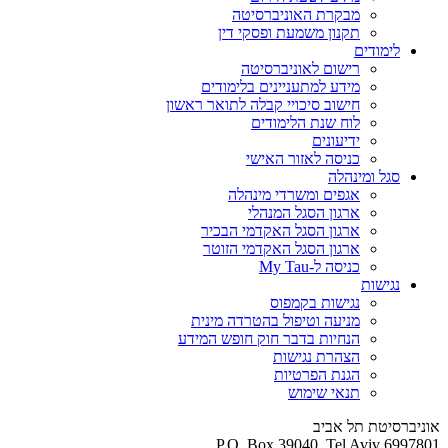
מבקרת האוניברסיטה
תקנון משמעת ופסקי דין
לימודים
רישום לאוניברסיטה
מידע למתעניינים בלימודים
חישוב סיכויי קבלה לתואר ראשון
לוח שנת הלימודים
ידיעונים
כניסה לאזור האישי
סגל ומינהלה
אגפים ומשרדי מינהלה
ארגון הסגל המנהלי
ארגון הסגל האקדמי הבכיר
ארגון הסגל האקדמי הזוטר
כניסה ל-My Tau
נגישות
נגישות בקמפוס
מניעה וטיפול בהטרדה מינית
הנחיות בדבר חוק חופש המידע
הצהרת נגישות
הגנת הפרטיות
תנאי שימוש
אוניברסיטת תל אביב
P.O. Box 39040, Tel Aviv 6997801