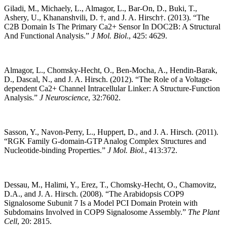
Giladi, M., Michaely, L., Almagor, L., Bar-On, D., Buki, T.,
Ashery, U., Khananshvili, D. †, and J. A. Hirsch†. (2013). “The
C2B Domain Is The Primary Ca2+ Sensor In DOC2B: A Structural
And Functional Analysis.”
J Mol. Biol
., 425: 4629.
Almagor, L., Chomsky-Hecht, O., Ben-Mocha, A., Hendin-Barak,
D., Dascal, N., and J. A. Hirsch. (2012). “The Role of a Voltage-
dependent Ca2+ Channel Intracellular Linker: A Structure-Function
Analysis.”
J Neuroscience
, 32:7602.
Sasson, Y., Navon-Perry, L., Huppert, D., and J. A. Hirsch. (2011).
“RGK Family G-domain-GTP Analog Complex Structures and
Nucleotide-binding Properties.”
J Mol. Biol.
, 413:372.
Dessau, M., Halimi, Y., Erez, T., Chomsky-Hecht, O., Chamovitz,
D.A., and J. A. Hirsch. (2008). “The Arabidopsis COP9
Signalosome Subunit 7 Is a Model PCI Domain Protein with
Subdomains Involved in COP9 Signalosome Assembly.”
The Plant
Cell
, 20: 2815.