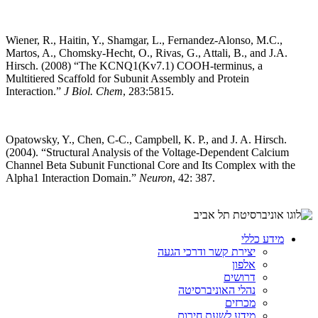
Wiener, R., Haitin, Y., Shamgar, L., Fernandez-Alonso, M.C.,
Martos, A., Chomsky-Hecht, O., Rivas, G., Attali, B., and J.A.
Hirsch. (2008) “The KCNQ1(Kv7.1) COOH-terminus, a
Multitiered Scaffold for Subunit Assembly and Protein
Interaction.”
J Biol. Chem
, 283:5815.
Opatowsky, Y., Chen, C-C., Campbell, K. P., and J. A. Hirsch.
(2004). “Structural Analysis of the Voltage-Dependent Calcium
Channel Beta Subunit Functional Core and Its Complex with the
Alpha1 Interaction Domain.”
Neuron
, 42: 387.
מידע כללי
יצירת קשר ודרכי הגעה
אלפון
דרושים
נהלי האוניברסיטה
מכרזים
מידע לשעת חירום