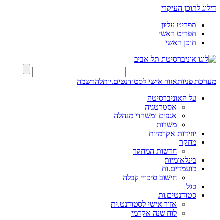
דילוג לתוכן העיקרי
תפריט עליון
תפריט ראשי
תוכן ראשי
מערכת פניות
אזור אישי לסטודנטים.יות
להרשמה
על האוניברסיטה
אסטרטגיה
אגפים ומשרדי מנהלה
משרות
יחידות אקדמיות
מחקר
חדשות המחקר
בינלאומיות
מועמדים.ות
חישוב סיכויי קבלה
סגל
סטודנטים.ות
אזור אישי לסטודנט.ית
לוח שנה אקדמי