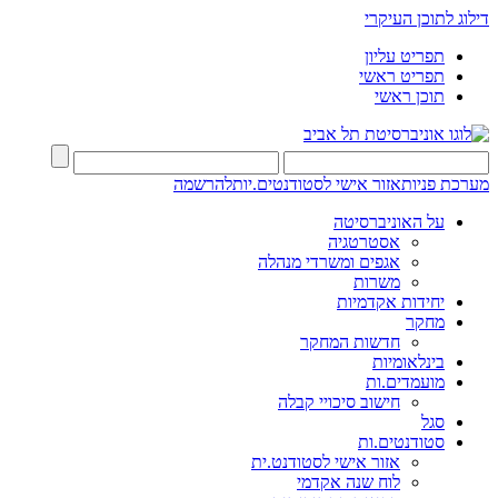
דילוג לתוכן העיקרי
תפריט עליון
תפריט ראשי
תוכן ראשי
מערכת פניות
אזור אישי לסטודנטים.יות
להרשמה
על האוניברסיטה
אסטרטגיה
אגפים ומשרדי מנהלה
משרות
יחידות אקדמיות
מחקר
חדשות המחקר
בינלאומיות
מועמדים.ות
חישוב סיכויי קבלה
סגל
סטודנטים.ות
אזור אישי לסטודנט.ית
לוח שנה אקדמי