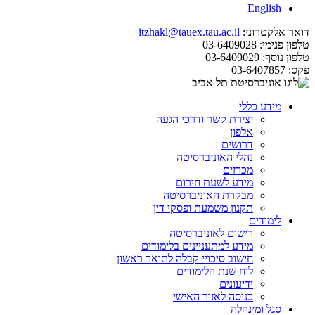
English
דואר אלקטרוני:
itzhakl@tauex.tau.ac.il
טלפון פנימי:
03-6409028
טלפון נוסף:
03-6409029
פקס:
03-6407857
מידע כללי
יצירת קשר ודרכי הגעה
אלפון
דרושים
נהלי האוניברסיטה
מכרזים
מידע לשעת חירום
מבקרת האוניברסיטה
תקנון משמעת ופסקי דין
לימודים
רישום לאוניברסיטה
מידע למתעניינים בלימודים
חישוב סיכויי קבלה לתואר ראשון
לוח שנת הלימודים
ידיעונים
כניסה לאזור האישי
סגל ומינהלה