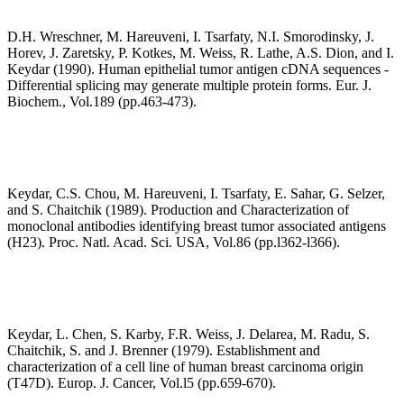
D.H. Wreschner, M. Hareuveni, I. Tsarfaty, N.I. Smorodinsky, J.
Horev, J. Zaretsky, P. Kotkes, M. Weiss, R. Lathe, A.S. Dion, and I.
Keydar (1990). Human epithelial tumor antigen cDNA sequences -
Differential splicing may generate multiple protein forms. Eur. J.
Biochem., Vol.189 (pp.463-473).
Keydar, C.S. Chou, M. Hareuveni, I. Tsarfaty, E. Sahar, G. Selzer,
and S. Chaitchik (1989). Production and Characterization of
monoclonal antibodies identifying breast tumor associated antigens
(H23). Proc. Natl. Acad. Sci. USA, Vol.86 (pp.l362-l366).
Keydar, L. Chen, S. Karby, F.R. Weiss, J. Delarea, M. Radu, S.
Chaitchik, S. and J. Brenner (1979). Establishment and
characterization of a cell line of human breast carcinoma origin
(T47D). Europ. J. Cancer, Vol.l5 (pp.659-670).