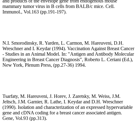
and products of the envelope gene from endogenous mouse
mammary tumor virus in B cells from BALB/c mice. Cell.
Immunol., Vol.163 (pp.191-197).
N.I. Smorodinsky, R. Yarden, L. Carmon, M. Hareuveni, D.H.
Wreschner and I. Keydar (1994). Vaccination Against Breast Cancer
- Studies in an Animal Model. In: "Antigen and Antibody Molecular
Engineering in Breast Cancer Diagnosis", Roberto L. Ceriani (Ed.),
New York, Plenum Press, (pp.27-36) 1994.
Tsarfaty, M. Hareuveni, J. Horev, J. Zaretsky, M. Weiss, J.M.
Jeltsch, J.M. Garnier, R. Lathe, I. Keydar and D.H. Wreschner
(1990). Isolation and characterization of an expressed hypervariable
gene and cDNA coding for a breast cancer associated antigen.
Gene, Vol.93 (pp.313).