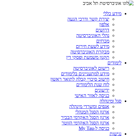
מידע כללי
יצירת קשר ודרכי הגעה
אלפון
דרושים
נהלי האוניברסיטה
מכרזים
מידע לשעת חירום
מבקרת האוניברסיטה
תקנון משמעת ופסקי דין
לימודים
רישום לאוניברסיטה
מידע למתעניינים בלימודים
חישוב סיכויי קבלה לתואר ראשון
לוח שנת הלימודים
ידיעונים
כניסה לאזור האישי
סגל ומינהלה
אגפים ומשרדי מינהלה
ארגון הסגל המנהלי
ארגון הסגל האקדמי הבכיר
ארגון הסגל האקדמי הזוטר
כניסה ל-My Tau
נגישות