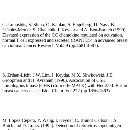
G. Luboshits, S. Shina, O. Kaplan, S. Engelberg, D. Nass, B.
Lifshitz-Mercer, S. Chaitchik, I. Keydar and A. Ben-Baruch (1999).
Elevated expression of the CC chemokine regulated on activation,
normal T cell expressed and secreted (RANTES) in advanced breast
carcinoma. Cancer Research Vol.59 (pp.4681-4687).
S. Zrihan-Licht, J.W. Lim, I. Keydar, M.X. Sliwkowski, J.E.
Groopman and H. Avraham (1996). Association of CSK
homologous kinase (CHK) (formerly MATK) with Her-2/erb B-2 in
breast cancer cells. J. Biol. Chem. Vol.272 (pp.1856-1863).
M. Lopez-Cepero, Y. Wang, I. Keydar, C. Brandt-Carlson, J.S.
Butch and D. Lopez (1995). Detection of retrovirus superantigen