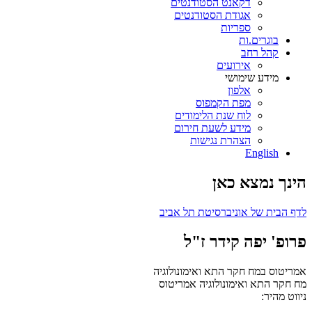
דקאנט הסטודנטים
אגודת הסטודנטים
ספריות
בוגרים.ות
קהל רחב
אירועים
מידע שימושי
אלפון
מפת הקמפוס
לוח שנת הלימודים
מידע לשעת חירום
הצהרת נגישות
English
הינך נמצא כאן
לדף הבית של אוניברסיטת תל אביב
פרופ' יפה קידר ז"ל
אמריטוס במח חקר התא ואימונולוגיה
מח חקר התא ואימונולוגיה
אמריטוס
ניווט מהיר: