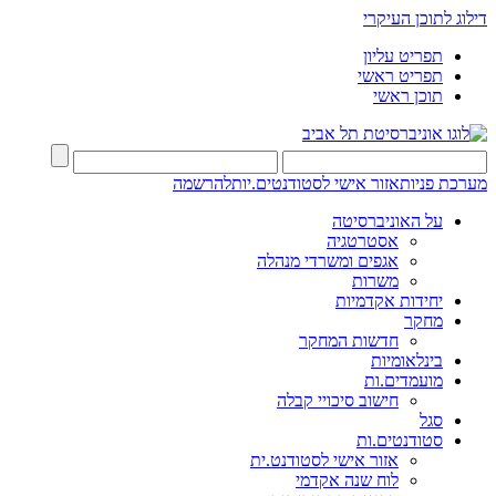
דילוג לתוכן העיקרי
תפריט עליון
תפריט ראשי
תוכן ראשי
מערכת פניות
אזור אישי לסטודנטים.יות
להרשמה
על האוניברסיטה
אסטרטגיה
אגפים ומשרדי מנהלה
משרות
יחידות אקדמיות
מחקר
חדשות המחקר
בינלאומיות
מועמדים.ות
חישוב סיכויי קבלה
סגל
סטודנטים.ות
אזור אישי לסטודנט.ית
לוח שנה אקדמי