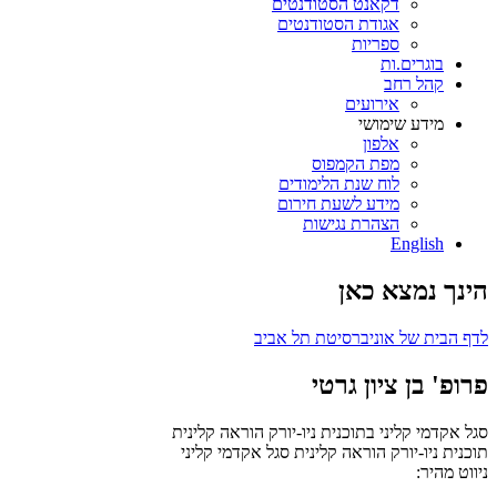
דקאנט הסטודנטים
אגודת הסטודנטים
ספריות
בוגרים.ות
קהל רחב
אירועים
מידע שימושי
אלפון
מפת הקמפוס
לוח שנת הלימודים
מידע לשעת חירום
הצהרת נגישות
English
הינך נמצא כאן
לדף הבית של אוניברסיטת תל אביב
פרופ' בן ציון גרטי
סגל אקדמי קליני בתוכנית ניו-יורק הוראה קלינית
תוכנית ניו-יורק הוראה קלינית
סגל אקדמי קליני
ניווט מהיר: