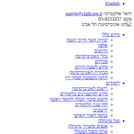
English
דואר אלקטרוני:
gartyb@clalit.org.il
פקס:
03-9253257
מידע כללי
יצירת קשר ודרכי הגעה
אלפון
דרושים
נהלי האוניברסיטה
מכרזים
מידע לשעת חירום
מבקרת האוניברסיטה
תקנון משמעת ופסקי דין
לימודים
רישום לאוניברסיטה
מידע למתעניינים בלימודים
חישוב סיכויי קבלה לתואר ראשון
לוח שנת הלימודים
ידיעונים
כניסה לאזור האישי
סגל ומינהלה
אגפים ומשרדי מינהלה
ארגון הסגל המנהלי