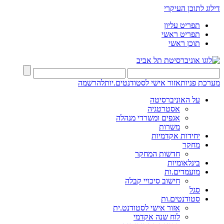
דילוג לתוכן העיקרי
תפריט עליון
תפריט ראשי
תוכן ראשי
מערכת פניות
אזור אישי לסטודנטים.יות
להרשמה
על האוניברסיטה
אסטרטגיה
אגפים ומשרדי מנהלה
משרות
יחידות אקדמיות
מחקר
חדשות המחקר
בינלאומיות
מועמדים.ות
חישוב סיכויי קבלה
סגל
סטודנטים.ות
אזור אישי לסטודנט.ית
לוח שנה אקדמי