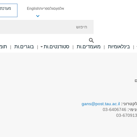
מערכת פ
אלפון
סגל
ספריות
English
חיפוש
בינלאומיות
מועמדים.ות
סטודנטים.ות
בוגרים.ות
תומכ
|
|
|
|
|
ם
קטרוני:
gans@post.tau.ac.il
ימי:
03-6406746