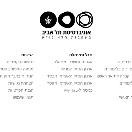
סגל ומינהלה
נגישות
יברסיטה
אגפים ומשרדי מינהלה
נגישות בקמפוס
יינים בלימודים
ארגון הסגל המנהלי
מניעה וטיפול בהטר
י קבלה לתואר ראשון
ארגון הסגל האקדמי הבכיר
הנחיות בדבר חוק ח
ימודים
ארגון הסגל האקדמי הזוטר
הצהרת נגישות
כניסה ל-My Tau
הגנת הפרטיות
 האישי
תנאי שימוש