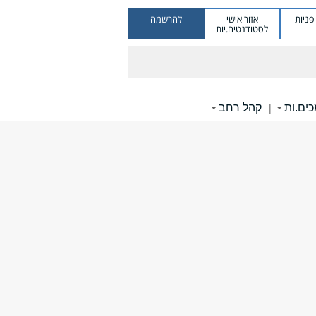
ניות
אזור אישי
להרשמה
לסטודנטים.יות
ים.ות
קהל רחב
|