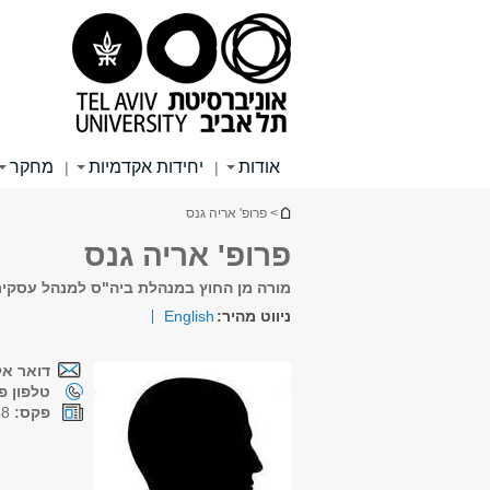
תוכן
תפריט
תפריט
עליון
ראשי
ראשי
אודות
יחידות אקדמיות
מחקר
|
|
הינך נמצא כאן
> פרופ' אריה גנס
פרופ' אריה גנס
מורה מן החוץ במנהלת ביה"ס למנהל עסקי
ניווט מהיר:
English
דואר אל
טלפון פנ
פקס:
03-6709138