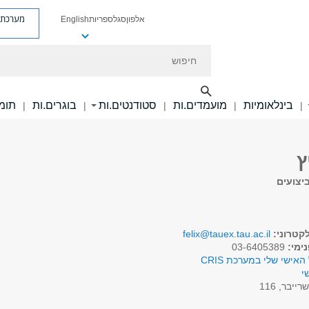
מערכת פ
אלפון
סגל
ספריות
English
חיפוש
בינלאומיות
מועמדים.ות
סטודנטים.ות
בוגרים.ות
תומכ
|
|
|
|
|
ץ
יצועים
קטרוני:
felix@tauex.tau.ac.il
ימי:
03-6405389
האישי שלי במערכת CRIS
י
רייבר, 116