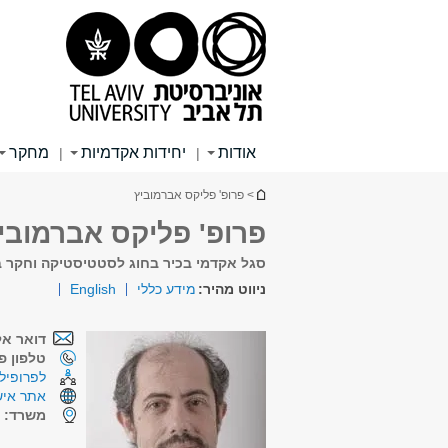
תוכן
תפריט
תפריט
עליון
ראשי
ראשי
אודות
יחידות אקדמיות
מחקר
|
|
הינך נמצא כאן
> פרופ' פליקס אברמוביץ
פרופ' פליקס אברמובי
סגל אקדמי בכיר בחוג לסטטיסטיקה וחקר ב
ניווט מהיר:
מידע כללי
English
דואר אל
טלפון פנ
לפרופיל 
אתר איש
משרד:
ש