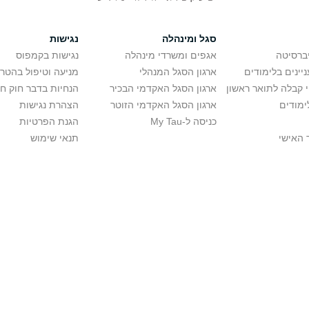
סגל ומינהלה
נגישות
יברסיטה
אגפים ומשרדי מינהלה
נגישות בקמפוס
יינים בלימודים
ארגון הסגל המנהלי
מניעה וטיפול בהטר
י קבלה לתואר ראשון
ארגון הסגל האקדמי הבכיר
הנחיות בדבר חוק ח
ימודים
ארגון הסגל האקדמי הזוטר
הצהרת נגישות
כניסה ל-My Tau
הגנת הפרטיות
 האישי
תנאי שימוש