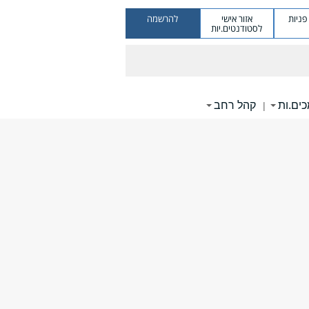
ניות
אזור אישי
להרשמה
לסטודנטים.יות
ים.ות
קהל רחב
|