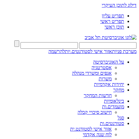
דילוג לתוכן העיקרי
תפריט עליון
תפריט ראשי
תוכן ראשי
מערכת פניות
אזור אישי לסטודנטים.יות
להרשמה
על האוניברסיטה
אסטרטגיה
אגפים ומשרדי מנהלה
משרות
יחידות אקדמיות
מחקר
חדשות המחקר
בינלאומיות
מועמדים.ות
חישוב סיכויי קבלה
סגל
סטודנטים.ות
אזור אישי לסטודנט.ית
לוח שנה אקדמי