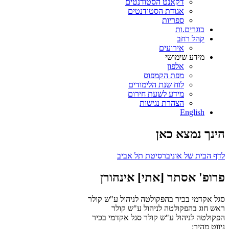
דקאנט הסטודנטים
אגודת הסטודנטים
ספריות
בוגרים.ות
קהל רחב
אירועים
מידע שימושי
אלפון
מפת הקמפוס
לוח שנת הלימודים
מידע לשעת חירום
הצהרת נגישות
English
הינך נמצא כאן
לדף הבית של אוניברסיטת תל אביב
פרופ' אסתר [אתי] אינהורן
סגל אקדמי בכיר בהפקולטה לניהול ע"ש קולר
ראש חוג בהפקולטה לניהול ע"ש קולר
הפקולטה לניהול ע"ש קולר
סגל אקדמי בכיר
ניווט מהיר: