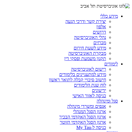
מידע כללי
יצירת קשר ודרכי הגעה
אלפון
דרושים
נהלי האוניברסיטה
מכרזים
מידע לשעת חירום
מבקרת האוניברסיטה
תקנון משמעת ופסקי דין
לימודים
רישום לאוניברסיטה
מידע למתעניינים בלימודים
חישוב סיכויי קבלה לתואר ראשון
לוח שנת הלימודים
ידיעונים
כניסה לאזור האישי
סגל ומינהלה
אגפים ומשרדי מינהלה
ארגון הסגל המנהלי
ארגון הסגל האקדמי הבכיר
ארגון הסגל האקדמי הזוטר
כניסה ל-My Tau