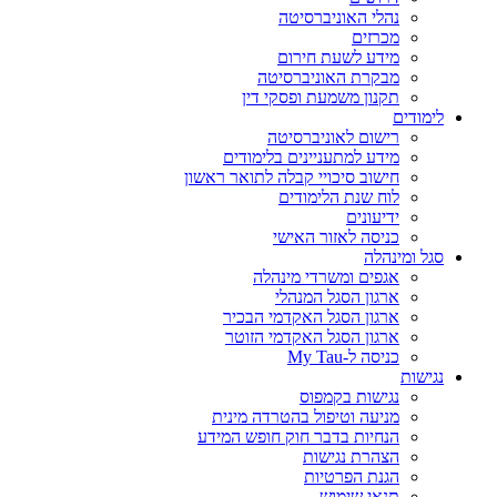
נהלי האוניברסיטה
מכרזים
מידע לשעת חירום
מבקרת האוניברסיטה
תקנון משמעת ופסקי דין
לימודים
רישום לאוניברסיטה
מידע למתעניינים בלימודים
חישוב סיכויי קבלה לתואר ראשון
לוח שנת הלימודים
ידיעונים
כניסה לאזור האישי
סגל ומינהלה
אגפים ומשרדי מינהלה
ארגון הסגל המנהלי
ארגון הסגל האקדמי הבכיר
ארגון הסגל האקדמי הזוטר
כניסה ל-My Tau
נגישות
נגישות בקמפוס
מניעה וטיפול בהטרדה מינית
הנחיות בדבר חוק חופש המידע
הצהרת נגישות
הגנת הפרטיות
תנאי שימוש