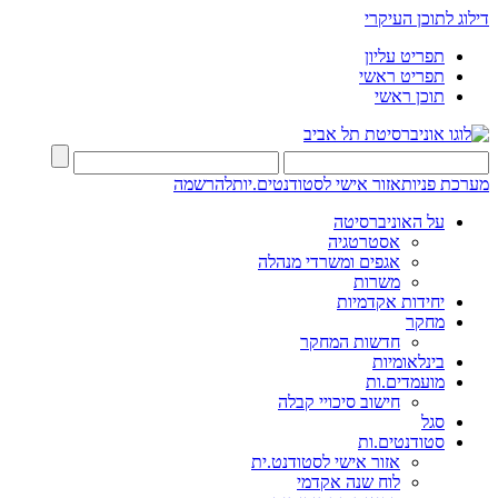
דילוג לתוכן העיקרי
תפריט עליון
תפריט ראשי
תוכן ראשי
מערכת פניות
אזור אישי לסטודנטים.יות
להרשמה
על האוניברסיטה
אסטרטגיה
אגפים ומשרדי מנהלה
משרות
יחידות אקדמיות
מחקר
חדשות המחקר
בינלאומיות
מועמדים.ות
חישוב סיכויי קבלה
סגל
סטודנטים.ות
אזור אישי לסטודנט.ית
לוח שנה אקדמי