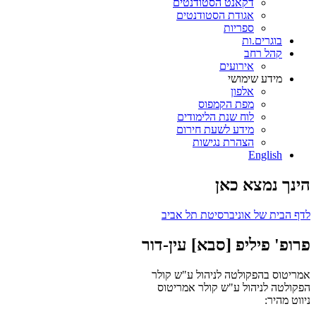
דקאנט הסטודנטים
אגודת הסטודנטים
ספריות
בוגרים.ות
קהל רחב
אירועים
מידע שימושי
אלפון
מפת הקמפוס
לוח שנת הלימודים
מידע לשעת חירום
הצהרת נגישות
English
הינך נמצא כאן
לדף הבית של אוניברסיטת תל אביב
פרופ' פיליפ [סבא] עין-דור
אמריטוס בהפקולטה לניהול ע"ש קולר
הפקולטה לניהול ע"ש קולר
אמריטוס
ניווט מהיר: