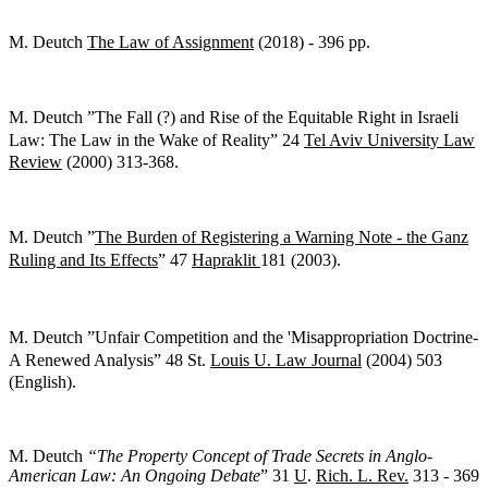
M. Deutch
The Law of Assignment
(2018) - 396 pp.
M. Deutch ”The Fall (?) and Rise of the Equitable Right in Israeli
Law: The Law in the Wake of Reality” 24
Tel Aviv University Law
Review
(2000) 313-368.
M. Deutch ”
The Burden of Registering a Warning Note - the Ganz
Ruling and Its Effects
” 47
Hapraklit
181 (2003).
M. Deutch ”Unfair Competition and the 'Misappropriation Doctrine-
A Renewed Analysis” 48 St.
Louis U. Law Journal
(2004) 503
(English).
M. Deutch
“
The Property Concept of Trade Secrets in Anglo-
American Law: An Ongoing Debate
” 31
U
.
Rich. L. Rev.
313 - 369