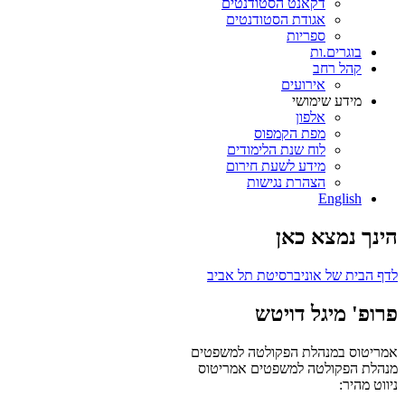
דקאנט הסטודנטים
אגודת הסטודנטים
ספריות
בוגרים.ות
קהל רחב
אירועים
מידע שימושי
אלפון
מפת הקמפוס
לוח שנת הלימודים
מידע לשעת חירום
הצהרת נגישות
English
הינך נמצא כאן
לדף הבית של אוניברסיטת תל אביב
פרופ' מיגל דויטש
אמריטוס במנהלת הפקולטה למשפטים
מנהלת הפקולטה למשפטים
אמריטוס
ניווט מהיר: