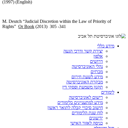
(1997) (English)
M. Deutch “Judicial Discretion within the Law of Priority of
Rights”
Or Book
(2013) 305 -341
מידע כללי
יצירת קשר ודרכי הגעה
אלפון
דרושים
נהלי האוניברסיטה
מכרזים
מידע לשעת חירום
מבקרת האוניברסיטה
תקנון משמעת ופסקי דין
לימודים
רישום לאוניברסיטה
מידע למתעניינים בלימודים
חישוב סיכויי קבלה לתואר ראשון
לוח שנת הלימודים
ידיעונים
כניסה לאזור האישי