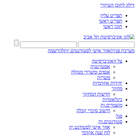
דילוג לתוכן העיקרי
תפריט עליון
תפריט ראשי
תוכן ראשי
מערכת פניות
אזור אישי לסטודנטים.יות
להרשמה
על האוניברסיטה
אסטרטגיה
אגפים ומשרדי מנהלה
משרות
יחידות אקדמיות
מחקר
חדשות המחקר
בינלאומיות
מועמדים.ות
חישוב סיכויי קבלה
סגל
סטודנטים.ות
אזור אישי לסטודנט.ית
לוח שנה אקדמי