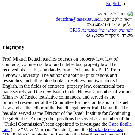
English
דואר אלקטרוני:
deutchm@tauex.tau.ac.il
טלפון פנימי:
03-6408106
לפרופיל האישי שלי במערכת CRIS
משרד:
מינקהוף משפ, 325
Biography
Prof. Miguel Deutch teaches courses on property law, law of
contracts, commercial law, and intellectual property law. He
received his LL.B., cum laude, from TAU and his Ph.D. from
Hebrew University. The author of about 80 publications and
researches, including nine books in Hebrew and two books in
English, in the fields of contracts, property law, commercial torts,
trade secrets, and the new Israeli Code. He was a member of various
Ministry of Justice legislative committees, and served as the
principal researcher of the Committee for the Codification of Israeli
Law and as the editor of the Israeli legal periodical, Hapraklit. He
has also served as the Director of the Israeli Institute for Continuing
Legal Studies. Among other positions he served as a member of the
“Turkel Commission”,been appointed to investigate the
Gaza flotilla
raid
(The “Mavi Marmara “incident), and the
Blockade of Gaza
(The Public Commission to Examine the Maritime Incident of 31