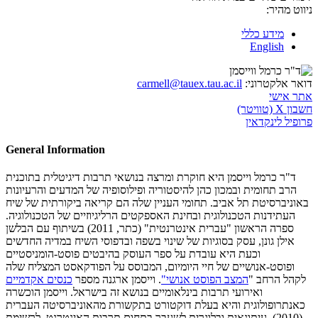
ניווט מהיר:
מידע כללי
English
דואר אלקטרוני:
carmell@tauex.tau.ac.il
אתר אישי
חשבון X (טוויטר)
פרופיל לינקדאין
General Information
ד"ר כרמל וייסמן היא חוקרת ומרצה בנושאי תרבות דיגיטלית בתוכנית
הרב תחומית ובמכון כהן להיסטוריה ופילוסופיה של המדעים והרעיונות
באוניברסיטת תל אביב. תחומי העניין שלה הם קריאה ביקורתית של שיח
העתידנות הטכנולוגית ובחינת האספקטים הרליגיוזיים של הטכנולוגיה.
ספרה הראשון "עברית אינטרנטית" (כתר, 2011) בשיתוף עם הבלשן
אילן גונן, עסק בסוגיות של שינוי בשפה ובדפוסי השיח במדיה החדשים
וכעת היא עובדת על ספר העוסק בהיבטים פוסט-הומניסטיים
ופוסט-אנושיים של חיי היומיום, המבוסס על הפודקאסט המצליח שלה
לקהל הרחב "
המצב הפוסט אנושי"
. וייסמן ארגנה מספר
כנסים אקדמיים
ואירועי תרבות בינלאומיים בנושא זה בישראל. וייסמן הוכשרה
כאנתרופולוגית והיא בעלת דוקטורט בתקשורת מהאוניברסיטה העברית
(2010), עיתונאית ובלוגרית לשעבר בתחום תרבות האינטרנט. לרשימת