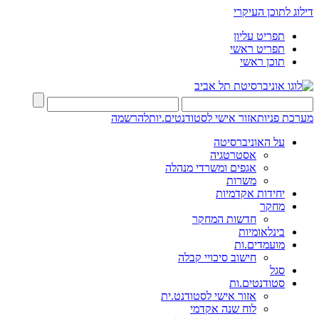
דילוג לתוכן העיקרי
תפריט עליון
תפריט ראשי
תוכן ראשי
מערכת פניות
אזור אישי לסטודנטים.יות
להרשמה
על האוניברסיטה
אסטרטגיה
אגפים ומשרדי מנהלה
משרות
יחידות אקדמיות
מחקר
חדשות המחקר
בינלאומיות
מועמדים.ות
חישוב סיכויי קבלה
סגל
סטודנטים.ות
אזור אישי לסטודנט.ית
לוח שנה אקדמי