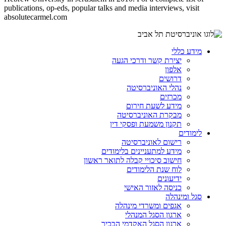
publications, op-eds, popular talks and media interviews, visit
absolutecarmel.com
מידע כללי
יצירת קשר ודרכי הגעה
אלפון
דרושים
נהלי האוניברסיטה
מכרזים
מידע לשעת חירום
מבקרת האוניברסיטה
תקנון משמעת ופסקי דין
לימודים
רישום לאוניברסיטה
מידע למתעניינים בלימודים
חישוב סיכויי קבלה לתואר ראשון
לוח שנת הלימודים
ידיעונים
כניסה לאזור האישי
סגל ומינהלה
אגפים ומשרדי מינהלה
ארגון הסגל המנהלי
ארגון הסגל האקדמי הבכיר