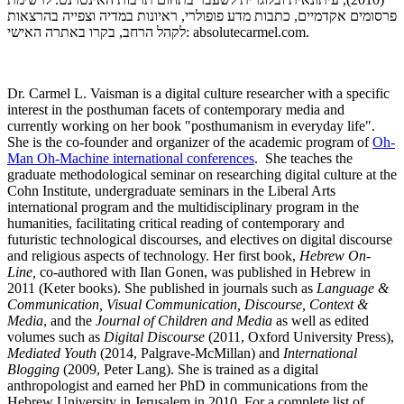
פרסומים אקדמיים, כתבות מדע פופולרי, ראיונות במדיה וצפייה בהרצאות
.
absolutecarmel.com
לקהל הרחב, בקרו באתרה האישי:
Dr. Carmel L. Vaisman is a digital culture researcher with a specific
interest in the posthuman facets of contemporary media and
currently working on her book "posthumanism in everyday life".
She is the co-founder and organizer of the academic program of
Oh-
Man Oh-Machine international conferences
. She teaches the
graduate methodological seminar on researching digital culture at the
Cohn Institute, undergraduate seminars in the Liberal Arts
international program and the multidisciplinary program in the
humanities, facilitating critical reading of contemporary and
futuristic technological discourses, and electives on digital discourse
and religious aspects of technology. Her first book,
Hebrew On-
Line,
co-authored with Ilan Gonen, was published in Hebrew in
2011 (Keter books). She published in journals such as
Language &
Communication, Visual Communication, Discourse, Context &
Media
, and the
Journal of Children and Media
as well as edited
volumes such as
Digital Discourse
(2011, Oxford University Press),
Mediated Youth
(2014, Palgrave-McMillan) and
International
Blogging
(2009, Peter Lang). She is trained as a digital
anthropologist and earned her PhD in communications from the
Hebrew University in Jerusalem in 2010. For a complete list of