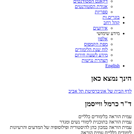
דקאנט הסטודנטים
אגודת הסטודנטים
ספריות
בוגרים.ות
קהל רחב
אירועים
מידע שימושי
אלפון
מפת הקמפוס
לוח שנת הלימודים
מידע לשעת חירום
הצהרת נגישות
English
הינך נמצא כאן
לדף הבית של אוניברסיטת תל אביב
ד"ר כרמל ווייסמן
עמית הוראה בלימודים כלליים
עמית הוראה בתוכנית לימודי נשים ומגדר
עמית הוראה במכון כהן להיסטוריה ופילוסופיה של המדעים והרעיונות
לימודים כלליים
עמית הוראה