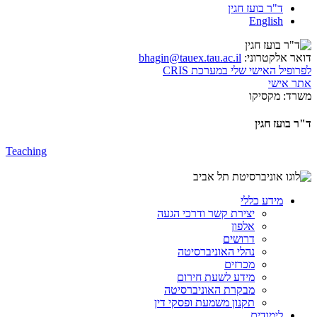
ד"ר בועז חגין
English
דואר אלקטרוני:
bhagin@tauex.tau.ac.il
לפרופיל האישי שלי במערכת CRIS
אתר אישי
משרד:
מקסיקו
ד"ר בועז חגין
Teaching
מידע כללי
יצירת קשר ודרכי הגעה
אלפון
דרושים
נהלי האוניברסיטה
מכרזים
מידע לשעת חירום
מבקרת האוניברסיטה
תקנון משמעת ופסקי דין
לימודים