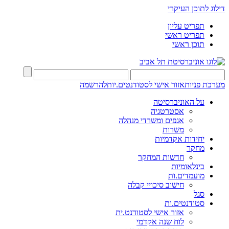
דילוג לתוכן העיקרי
תפריט עליון
תפריט ראשי
תוכן ראשי
מערכת פניות
אזור אישי לסטודנטים.יות
להרשמה
על האוניברסיטה
אסטרטגיה
אגפים ומשרדי מנהלה
משרות
יחידות אקדמיות
מחקר
חדשות המחקר
בינלאומיות
מועמדים.ות
חישוב סיכויי קבלה
סגל
סטודנטים.ות
אזור אישי לסטודנט.ית
לוח שנה אקדמי