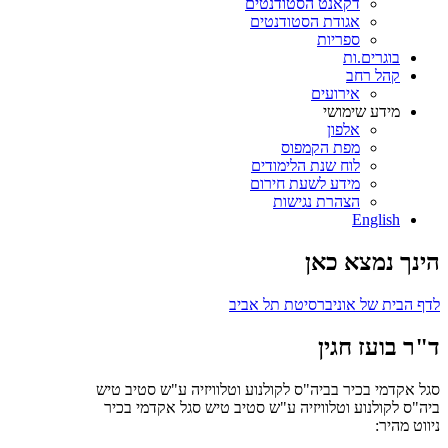
דקאנט הסטודנטים
אגודת הסטודנטים
ספריות
בוגרים.ות
קהל רחב
אירועים
מידע שימושי
אלפון
מפת הקמפוס
לוח שנת הלימודים
מידע לשעת חירום
הצהרת נגישות
English
הינך נמצא כאן
לדף הבית של אוניברסיטת תל אביב
ד"ר בועז חגין
סגל אקדמי בכיר בביה"ס לקולנוע וטלוויזיה ע"ש סטיב טיש
ביה"ס לקולנוע וטלוויזיה ע"ש סטיב טיש
סגל אקדמי בכיר
ניווט מהיר: