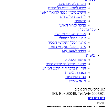
רישום לאוניברסיטה
מידע למתעניינים בלימודים
חישוב סיכויי קבלה לתואר ראשון
לוח שנת הלימודים
ידיעונים
כניסה לאזור האישי
סגל ומינהלה
אגפים ומשרדי מינהלה
ארגון הסגל המנהלי
ארגון הסגל האקדמי הבכיר
ארגון הסגל האקדמי הזוטר
כניסה ל-My Tau
נגישות
נגישות בקמפוס
מניעה וטיפול בהטרדה מינית
הנחיות בדבר חוק חופש המידע
הצהרת נגישות
הגנת הפרטיות
תנאי שימוש
אוניברסיטת תל אביב
P.O. Box 39040, Tel Aviv 6997801
test test test