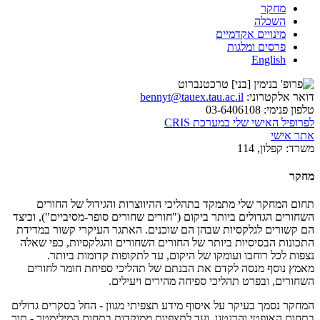
מחקר
השכלה
מינויים אקדמיים
פרסים ומלגות
English
דואר אלקטרוני:
bennyt@tauex.tau.ac.il
טלפון פנימי:
03-6406108
לפרופיל האישי שלי במערכת CRIS
אתר אישי
משרד:
קפלון, 114
מחקר
תחום המחקר שלי מתמקד בתהליכי ההיווצרות והגידול של החורים
השחורים הגדולים ביותר ביקום ("חורים שחורים סופר-מסיביים"), וכיצד
הם קשורים לגלקסיות שבהן הם שוכנים. האתגר העיקרי קשור במדידת
התכונות הבסיסיות ביותר של החורים השחורים והגלקסיות, כפי שאלה
נצפות לכל רוחבו ועומקו של היקום, עד לתקופות קדומות ביותר.
מאמץ נוסף מנסה לקדם את הבנתם של תהליכי ספיחת חומר לחורים
השחורים, ובפרט תהליכי ספיחה מהירים ויעילים.
המחקר נסמך בעיקר על איסוף מידע תצפיתי מגוון - החל בסקרים גדולים
בתחום האופטי והרנטגן, ועד לתצפיות ממוקדות בתחום המילימטר - תוך