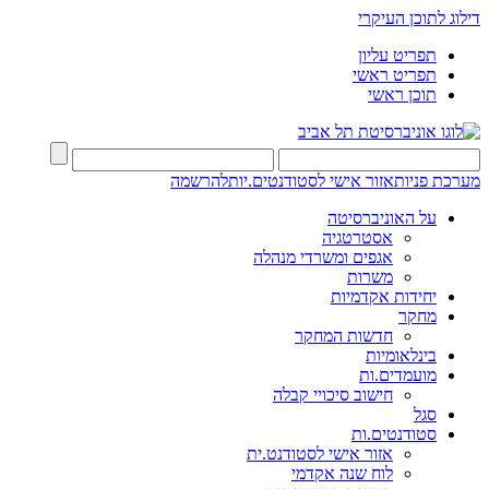
דילוג לתוכן העיקרי
תפריט עליון
תפריט ראשי
תוכן ראשי
מערכת פניות
אזור אישי לסטודנטים.יות
להרשמה
על האוניברסיטה
אסטרטגיה
אגפים ומשרדי מנהלה
משרות
יחידות אקדמיות
מחקר
חדשות המחקר
בינלאומיות
מועמדים.ות
חישוב סיכויי קבלה
סגל
סטודנטים.ות
אזור אישי לסטודנט.ית
לוח שנה אקדמי