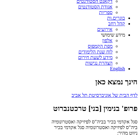
דקאנט הסטודנטים
אגודת הסטודנטים
ספריות
בוגרים.ות
קהל רחב
אירועים
מידע שימושי
אלפון
מפת הקמפוס
לוח שנת הלימודים
מידע לשעת חירום
הצהרת נגישות
English
הינך נמצא כאן
לדף הבית של אוניברסיטת תל אביב
פרופ' בנימין [בני] טרכטנברוט
סגל אקדמי בכיר בביה"ס לפיזיקה ואסטרונומיה
ביה"ס לפיזיקה ואסטרונומיה
סגל אקדמי בכיר
ניווט מהיר: