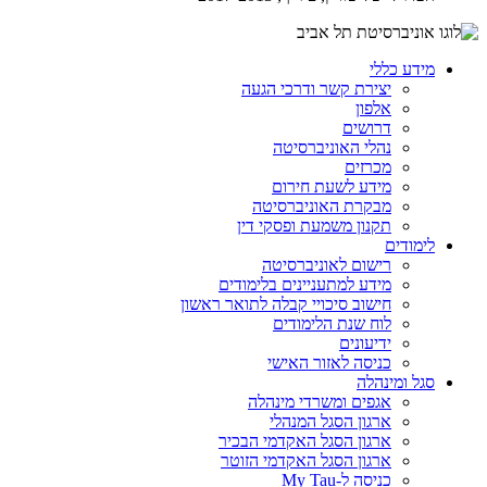
מידע כללי
יצירת קשר ודרכי הגעה
אלפון
דרושים
נהלי האוניברסיטה
מכרזים
מידע לשעת חירום
מבקרת האוניברסיטה
תקנון משמעת ופסקי דין
לימודים
רישום לאוניברסיטה
מידע למתעניינים בלימודים
חישוב סיכויי קבלה לתואר ראשון
לוח שנת הלימודים
ידיעונים
כניסה לאזור האישי
סגל ומינהלה
אגפים ומשרדי מינהלה
ארגון הסגל המנהלי
ארגון הסגל האקדמי הבכיר
ארגון הסגל האקדמי הזוטר
כניסה ל-My Tau