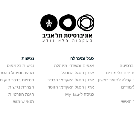
סגל ומינהלה
נגישות
יברסיטה
אגפים ומשרדי מינהלה
נגישות בקמפוס
יינים בלימודים
ארגון הסגל המנהלי
מניעה וטיפול בהטר
י קבלה לתואר ראשון
ארגון הסגל האקדמי הבכיר
הנחיות בדבר חוק ח
ימודים
ארגון הסגל האקדמי הזוטר
הצהרת נגישות
כניסה ל-My Tau
הגנת הפרטיות
 האישי
תנאי שימוש