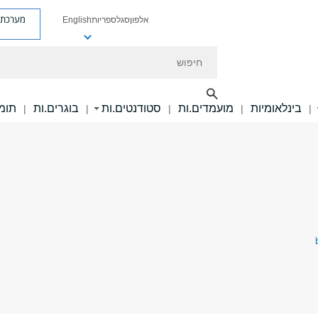
מערכת פ
אלפון
סגל
ספריות
English
חיפוש
בינלאומיות
מועמדים.ות
סטודנטים.ות
בוגרים.ות
תומכ
|
|
|
|
|