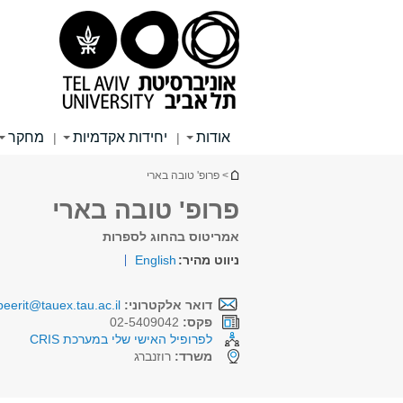
תוכן
תפריט
תפריט
עליון
ראשי
ראשי
אודות
יחידות אקדמיות
מחקר
|
|
הינך נמצא כאן
> פרופ' טובה בארי
פרופ' טובה בארי
אמריטוס בהחוג לספרות
ניווט מהיר:
English
דואר אלקטרוני:
beerit@tauex.tau.ac.il
פקס:
02-5409042
לפרופיל האישי שלי במערכת CRIS
משרד:
רוזנברג