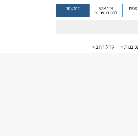
ניות
אזור אישי
להרשמה
לסטודנטים.יות
ים.ות
קהל רחב
|