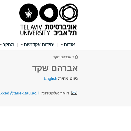
תוכן
תפריט
תפריט
עליון
ראשי
ראשי
אודות
יחידות אקדמיות
מחקר
|
|
הינך נמצא כאן
> אברהם שקד
אברהם שקד
ניווט מהיר:
English
דואר אלקטרוני:
kked@tauex.tau.ac.il