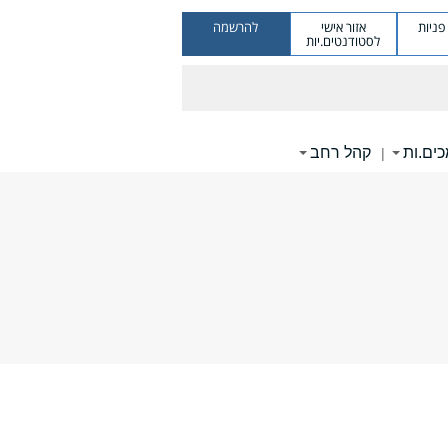
ניות
אזור אישי
להרשמה
לסטודנטים.יות
ים.ות
קהל רחב
|