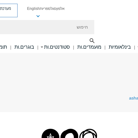
מערכת פ
אלפון
סגל
ספריות
English
חיפוש
בינלאומיות
מועמדים.ות
סטודנטים.ות
בוגרים.ות
תומכ
|
|
|
|
|
asha